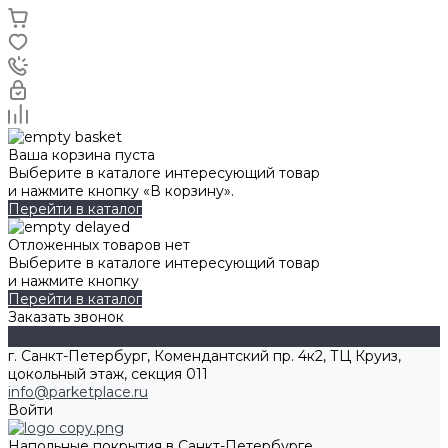
Ваша корзина пуста
Выберите в каталоге интересующий товар
и нажмите кнопку «В корзину».
Перейти в каталог
Отложенных товаров нет
Выберите в каталоге интересующий товар
и нажмите кнопку
Перейти в каталог
Заказать звонок
г. Санкт-Петербург, Комендантский пр. 4к2, ТЦ Круиз,
цокольный этаж, секция 011
info@parketplace.ru
Войти
Напольные покрытия в Санкт-Петербурге