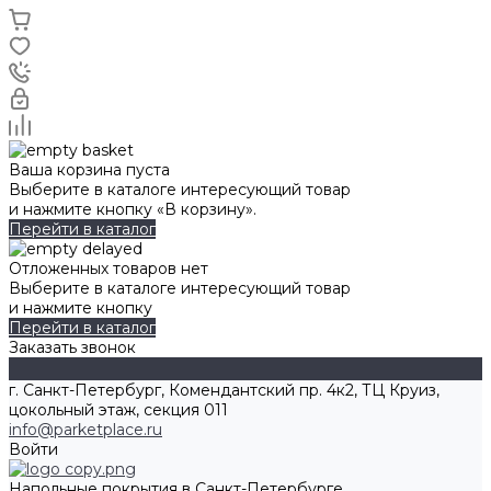
Ваша корзина пуста
Выберите в каталоге интересующий товар
и нажмите кнопку «В корзину».
Перейти в каталог
Отложенных товаров нет
Выберите в каталоге интересующий товар
и нажмите кнопку
Перейти в каталог
Заказать звонок
г. Санкт-Петербург, Комендантский пр. 4к2, ТЦ Круиз,
цокольный этаж, секция 011
info@parketplace.ru
Войти
Напольные покрытия в Санкт-Петербурге