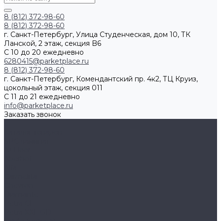
8 (812) 372-98-60
8 (812) 372-98-60
г. Санкт-Петербург, Улица Студенческая, дом 10, ТК
Ланской, 2 этаж, секция B6
С 10 до 20 ежедневно
6280415@parketplace.ru
8 (812) 372-98-60
г. Санкт-Петербург, Комендантский пр. 4к2, ТЦ Круиз,
цокольный этаж, секция 011
С 11 до 21 ежедневно
info@parketplace.ru
Заказать звонок
...
Каталог товаров
SPC ламинат
A+Floor
Aberhof
Alfa
Carmelita
Chevron
Diamante
Petra CL
Petra XXL GD