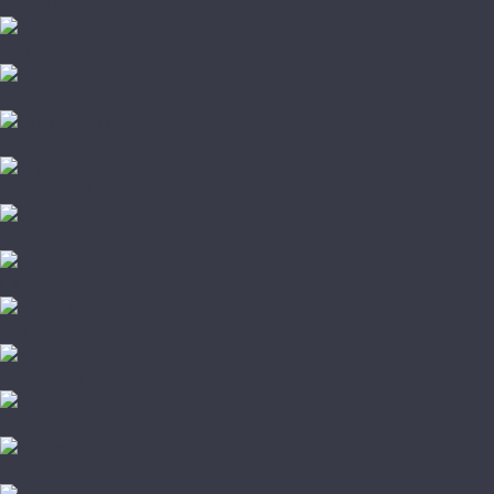
Lab Arte
Parento
Starodyb
Романовский паркет
Amber Wood
Barlinek
City Deco
Fine Art
Focus Floor
Galathea
Karelia