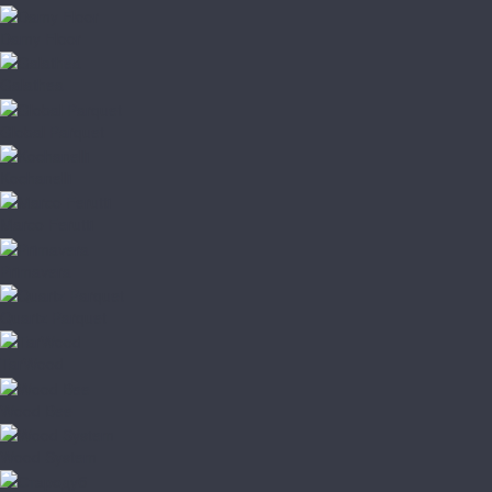
Damy Floor
Galathea
Global Parquet
Kochanelli
Marco Ferutti
Primavera
Quartz Parquet
TarWood
Wood Bee
Wood System