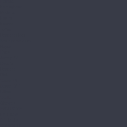
Ferrara
Herringbone
Modena
Natura
Novara
Torino
Respect Floor
Венгерская елка
Royce
Enjoy
Jersey 4V
Qvadro
Respect
Rich
Sense 4V
Sense LVT
Ultima
Skalla
Chevron
EXCLUSIVE
NARROW
PREMIUM
STANDART