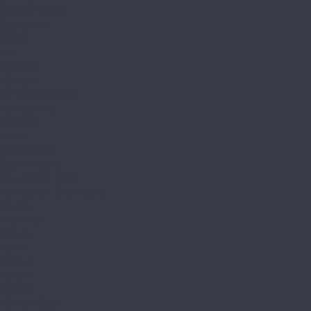
STONE FJORD
SpaceFloor
Ceres
Eris
Steinholz
Element
Element Chevron
Herringbone
Monolith
Prime
StoneWood
Classic 3,5мм
Венгерская ёлка
Венгерская ёлка 3,5мм
Камень
Классика
Эталон
Tanto
Дерево
Камень
Tarkett
Element Click