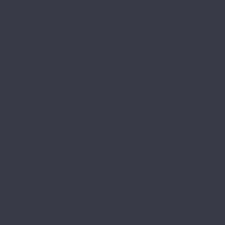
Kvarr
Kvarr Ёлка
Saffir Herringbone
Saffir Stone
Saffir Wood
CronaFloor
4V NANO
4V Stone
4V Wood
Alpha
Fresh
Gamma
Herringbone
Dew Floor
Дерево
Мрамор
Docke Tavola
Бормио
Капри
Позитано
Портофино
Сан-Ремо