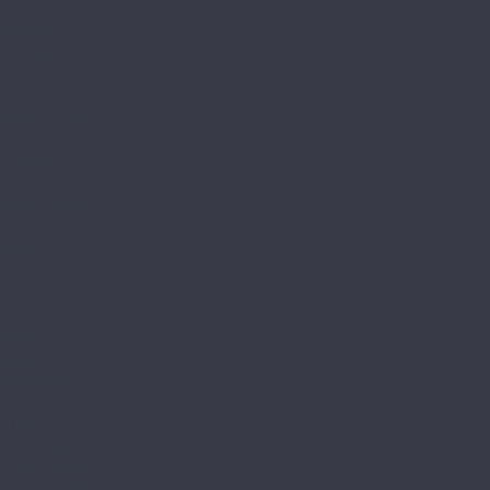
Evo Floor
Life Click
Optima Click
Parquet Click
Parquet Glue
Stone Click
Fargo
Comfort
Comfort XXL
Herringbone
Parquet 4 мм
Stone
FastFloor
Country
Stone
Firmfit
Calisto
Discovery
Herringbone
Tiles
Floor Factor
Classic Vision
Country Vision