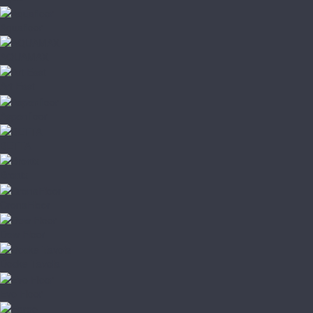
Aquafloor
AQUAMAX
Art East
Aspenfloor
BETTA
Bronix
CronaFloor
Dew Floor
Docke Tavola
Evo Floor