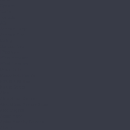
Cyclone
Storm
Tornado
AGT
Armonia Large
Armonia Slim
Bering
Concept Neo
Effect 8мм
Effect Elegance
Effect Premium
Marco Polo
Marco Polo Premium
Natura Line 8мм
Natura Select
Alloc
Alloc Grand Avenue
Alloc Grand Avenue Stone
Alloc Original
Alpine Floor
Alpine Floor by Camsan
Albero