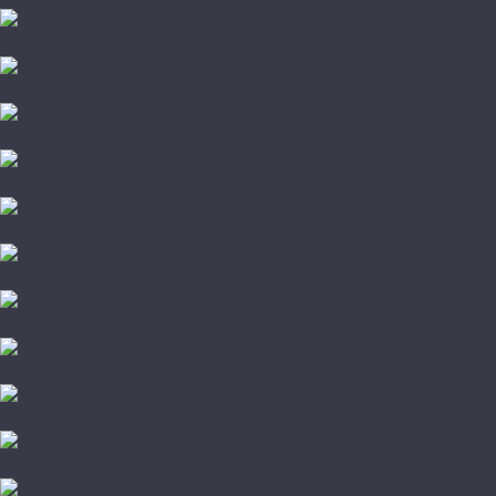
Damy Floor
Global Parquet
Kochanelli
Marco Ferutti
Parador
Quartz Parquet
TarWood
Wood Bee
Стародуб
Грунтовка