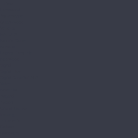
Turisto
Lamiwood
Aquamarine
Quartzwood
Venezia
NATURA
Natura Stone
Norland
Lagom Parquete
NeoWood
Sigrid
Sigrid Plus
Sigrid Superior ABA
Vakre
Noventis
Asgard
Avalon
Grand Canyon
Iceberg
Primavera
Callisto
Discovery