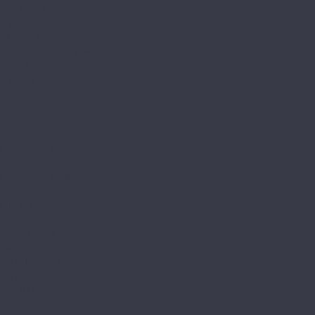
Legno Extra
Milango
Premium
Alpine Floor by Classen
Aqua Life
Aqua Life XL
Ville
Alpine Floor Original
Aura
Chevron Art
Herringbone 10
Herringbone 12
Herringbone 12 Pro
Herringbone 8 Pro
Intensity
Alsafloor
Creative Baton Rompu
Osmoze
Solid Medium
Solid Plus
Amadei
Арфа