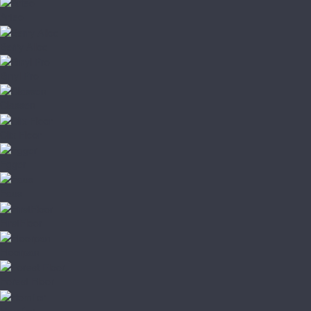
Arteo
Berry Alloc
Binyl Pro
Classen
Clix Floor
Egger
Faus
FirstFloor
Floorpan
Forest Floor
Homflor