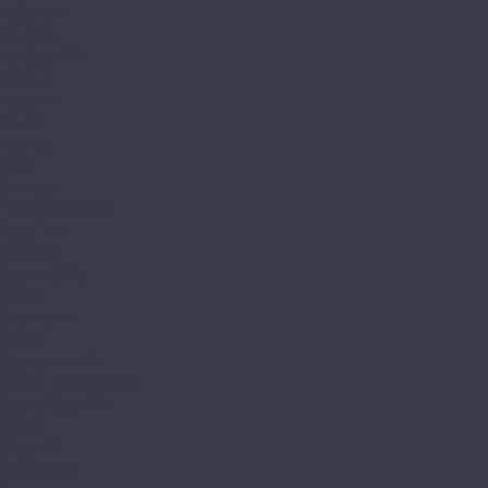
Габриели
Камбер
Камбер LVT
Кордье
Корелли
Ланди
Леклер
Aqua
Bonkeel
FUNKY HOUSE
Aquafloor
Aquawall
Classic SPC
Quartz
Soundless
Space
Space Nuts XL
Space Parquet Light
Space Select XL
Stone
Stone XL
AQUAMAX