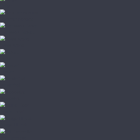
Pergo
Sommer Nordica
Svensson Parkett
Swiss Krono
Tarkett
Timber
Westerhof
Woodstyle
Alpine Floor
Amigo HiTech
Arti Parchetto