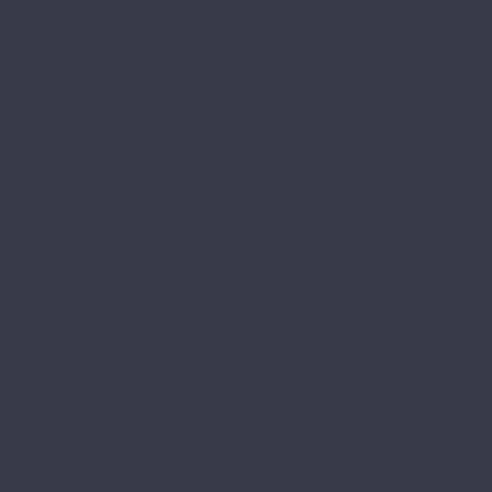
Валторна
Варган
Геликон
Горн
Домра
Кастаньеты 10.33
Кастаньеты 12.33
Кастаньеты 8.32
Кастаньеты 8.33
Кастаньеты 8.33 S
Лира
Литавры
Лютень
Мелодика
Орган
Свирель 10.33
Свирель 12.33
Свирель 8.33
Фанфара
Цитра
Arteo
10 XL WR
8 M WR