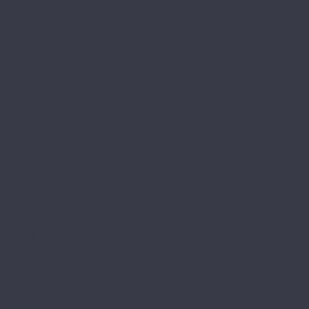
Stone Mineral Core
Адамант Паркет
Титан 6
Титан 8
Титан Паркет
Alta Step
Arriba
Excelente
Gusto
Mirada
Nativo
Perfecto
Roca
Amadei
Bliss
Delight
Goodwill
Joy
Redstone
Аллегри
Блоу
Вилларт