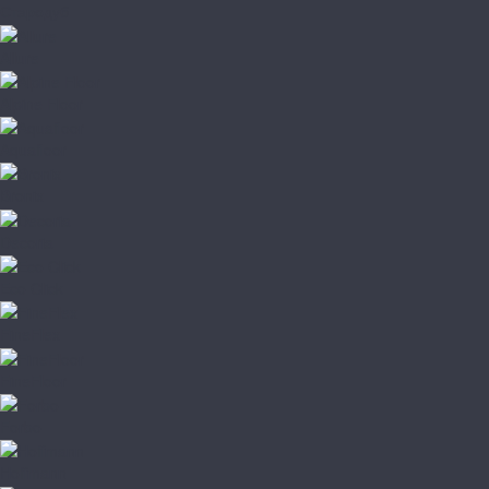
Стародуб
Allure
Alpine Floor
Aquafloor
Bronix
Decoria
Eco Click
FineFlex
FineFloor
Forbo
Hoffmann