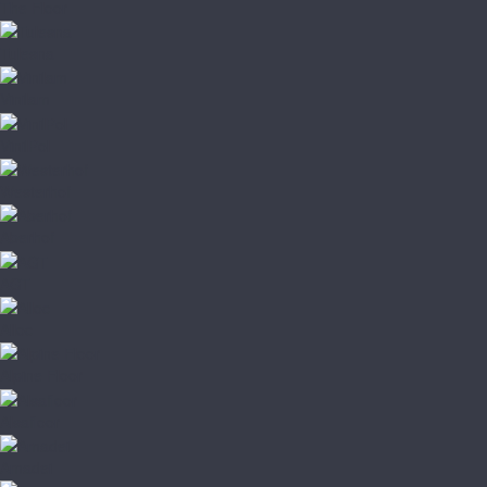
The Floor
Tulesna
Vinilam
VinilPol
Westerhof
Aberhof
AGT
Alloc
Alpine Floor
Alsafloor
Amadei