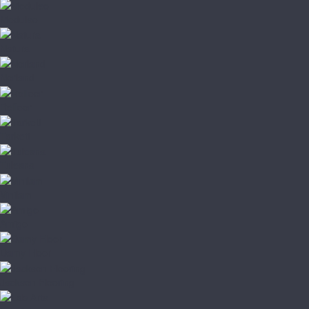
Moduleo
Natura
Norland
Refloor
Tarkett
Tulesna
Vinilam
Amigo
Damy Floor
Jackson Flooring