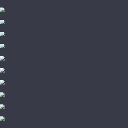
Fargo
FastFloor
Firmfit
Floor Factor
FloorAge
HOI Flooring
Home Expert
L'Quarzo
Lamiwood
NATURA
Norland