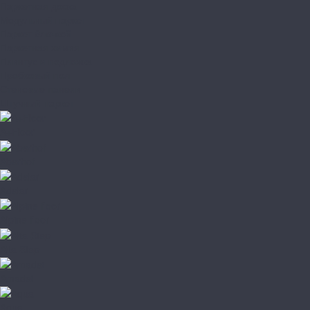
Паркетная доска
Модульный паркет
Паркет ёлочкой
Паркетная химия
Плинтус и подложка
Пробковый пол
Стеновые панели
Штучный паркет
A+Floor
Aberhof
Adelar
Alpine floor
Alta Step
Amadei
Aqua