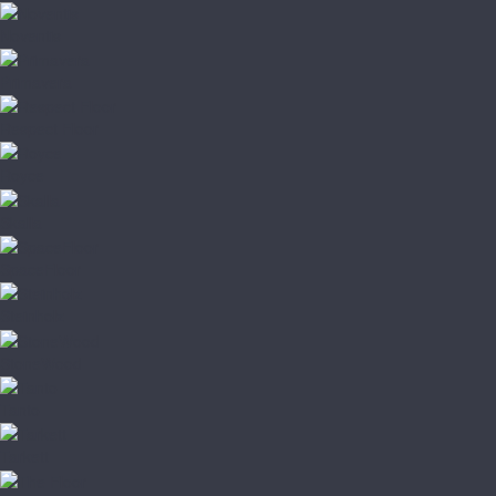
Noventis
Primavera
Respect Floor
Royce
Skalla
SpaceFloor
Steinholz
StoneWood
Tanto
Tarkett