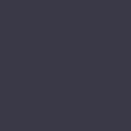
Контакты
Сотрудничество
...
Каталог товаров
SPC ламинат
A+Floor
Aberhof
Alfa
Carmelita
Chevron
Diamante
Petra CL
Petra XXL GD
Prado (планка)
Prado (плитка)
Rhein CL
Rhein GD
Adelar
Eterna
Eterna Acoustic
Solida
Solida Acoustic