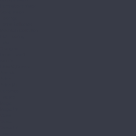
Herringbone Vision
Stone Vision
FloorAge
Forest Collection
Mountain Collection
HOI Flooring
Pekin
Shanghai
Home Expert
Natural
L&#039;Quarzo
Aciendo
Aztec
Aztec MT
Decorrido
Estetico
Magia
Magia LVT
Oasis
Siesta
Siesta LVT
Tesoro