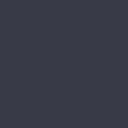
Avant
Bottega
Integra (Елка)
Integra Stone
Sander
Art East
Art Stone
Aspenfloor
Smart Choice
Trend
BETTA
Betta La Casa
Chalet
Chalet LVT
Estate
Monte
Monte MT
Shelty
Suite
Villa
Villa MT
Bronix
Diamoni