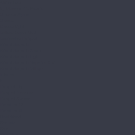
Alpine floor
by Classen Pro Nature
Chevron Alpine
Classic
Classic Light
Eclipse Super Matt
Expressive Parquet
Grand Sequoia
Grand Sequoia 5 mm
Grand Sequoia Light
Grand Sequoia Superior ABA
Grand Sequoia Village
Intense
Nut
Parquet Light
Parquet Premium
Parquet Sirocco
Premium 12
Premium XL
Real Wood
Sequoia
Solo
Solo Plus