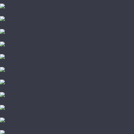
Ideal
Joss Beaumont
Kronopol
Kronotex
La Moena
LamiWood
Loc Floor
Mostflooring
My Floor
Norland