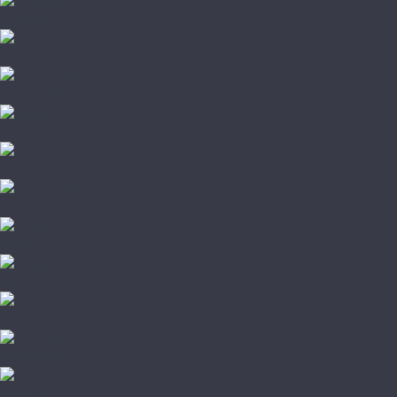
Polarwood
Primavera
Quartz Parquet
Tarkett
Tenfor
Wood System
Kochanelli
Marco Ferutti
Alpine Floor
Arti Parchetto
Barlinek