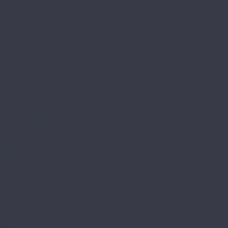
Element Click (с фаской)
The Floor
Herringbone
Stone
Wood
Tulesna
Art Parquete
Ottimo
Premium
Verano
Vinilam
Ceramo Vinilam Stone
Ceramo Vinilam XXL
VinilPol
Click
Glue
Herringbone
Westerhof
Modern
Spark
Ламинат
Aberhof
Cruise