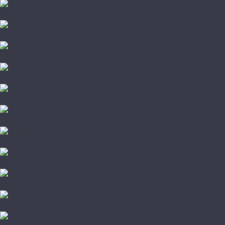
Moduleo
Natura
Norland
Refloor
Tarkett
Tulesna
Vinilam
Amigo
Damy Floor
Jackson Flooring