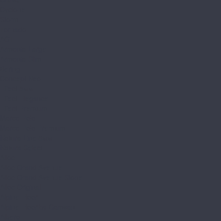
Cyclone
Storm
Tornado
AGT
Armonia Large
Armonia Slim
Bering
Concept Neo
Effect 8мм
Effect Elegance
Effect Premium
Marco Polo
Marco Polo Premium
Natura Line 8мм
Natura Select
Alloc
Alloc Grand Avenue
Alloc Grand Avenue Stone
Alloc Original
Alpine Floor
Alpine Floor by Camsan
Albero