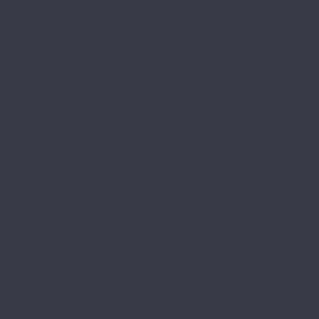
STONE FJORD
SpaceFloor
Ceres
Eris
Steinholz
Element
Element Chevron
Herringbone
Monolith
Prime
StoneWood
Classic 3,5мм
Венгерская ёлка
Венгерская ёлка 3,5мм
Камень
Классика
Эталон
Tanto
Дерево
Камень
Tarkett
Element Click