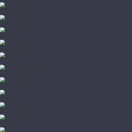
Damy Floor
Global Parquet
Kochanelli
Marco Ferutti
Parador
Quartz Parquet
TarWood
Wood Bee
Стародуб
Грунтовка