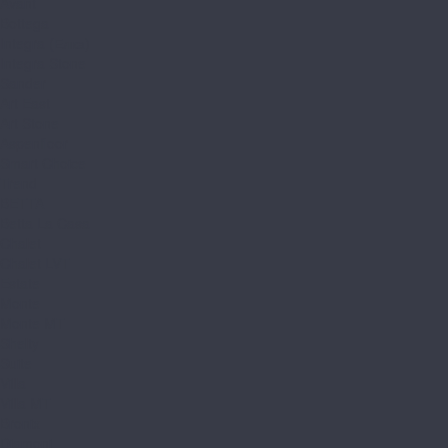
Avant
Bottega
Integra (Елка)
Integra Stone
Sander
Art East
Art Stone
Aspenfloor
Smart Choice
Trend
BETTA
Betta La Casa
Chalet
Chalet LVT
Estate
Monte
Monte MT
Shelty
Suite
Villa
Villa MT
Bronix
Diamoni