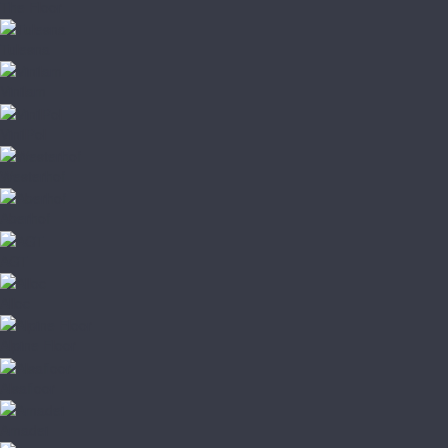
The Floor
Tulesna
Vinilam
VinilPol
Westerhof
Aberhof
AGT
Alloc
Alpine Floor
Alsafloor
Amadei