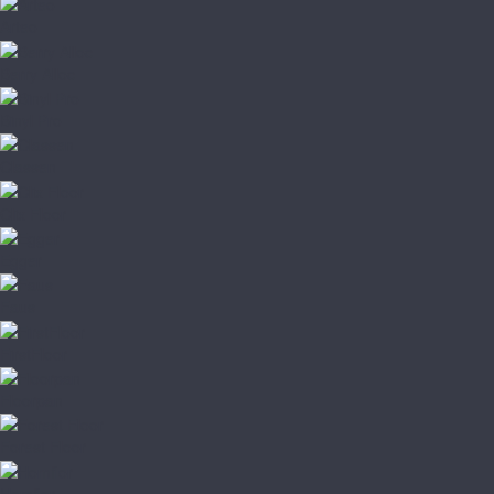
Arteo
Berry Alloc
Binyl Pro
Classen
Clix Floor
Egger
Faus
FirstFloor
Floorpan
Forest Floor
Homflor