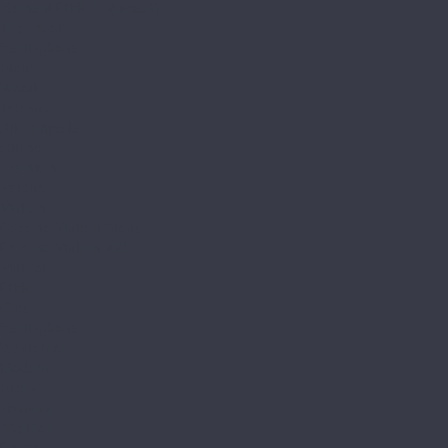
Element Click (с фаской)
The Floor
Herringbone
Stone
Wood
Tulesna
Art Parquete
Ottimo
Premium
Verano
Vinilam
Ceramo Vinilam Stone
Ceramo Vinilam XXL
VinilPol
Click
Glue
Herringbone
Westerhof
Modern
Spark
Ламинат
Aberhof
Cruise