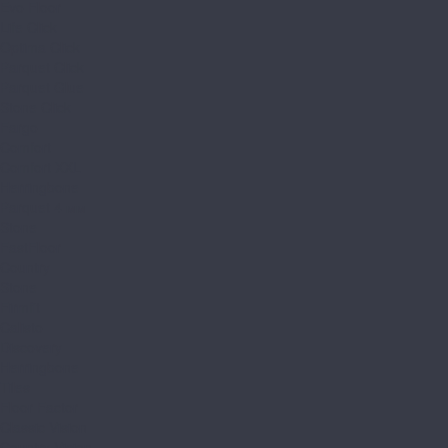
Evo Floor
Life Click
Optima Click
Parquet Click
Parquet Glue
Stone Click
Fargo
Comfort
Comfort XXL
Herringbone
Parquet 4 мм
Stone
FastFloor
Country
Stone
Firmfit
Calisto
Discovery
Herringbone
Tiles
Floor Factor
Classic Vision
Country Vision