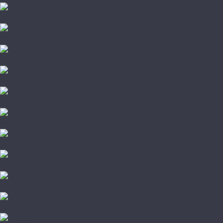
Damy Floor
Galathea
Global Parquet
Kochanelli
Marco Ferutti
Primavera
Quartz Parquet
TarWood
Wood Bee
Wood System