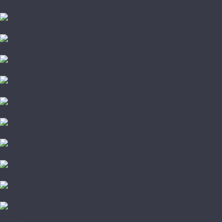
Fargo
FastFloor
Firmfit
Floor Factor
FloorAge
HOI Flooring
Home Expert
L'Quarzo
Lamiwood
NATURA
Norland