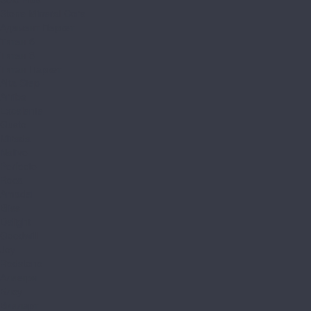
Stone Mineral Core
Адамант Паркет
Титан 6
Титан 8
Титан Паркет
Alta Step
Arriba
Excelente
Gusto
Mirada
Nativo
Perfecto
Roca
Amadei
Bliss
Delight
Goodwill
Joy
Redstone
Аллегри
Блоу
Вилларт