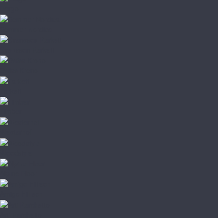
Pergo
Sommer Nordica
Svensson Parkett
Swiss Krono
Tarkett
Timber
Westerhof
Woodstyle
Alpine Floor
Amigo HiTech
Arti Parchetto