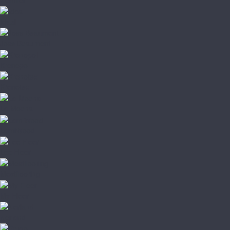
Ideal
Joss Beaumont
Kronopol
Kronotex
La Moena
LamiWood
Loc Floor
Mostflooring
My Floor
Norland