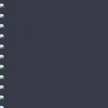
Lab Arte
Parento
Starodyb
Романовский паркет
Amber Wood
Barlinek
City Deco
Fine Art
Focus Floor
Galathea
Karelia