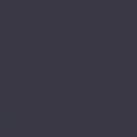
Turisto
Lamiwood
Aquamarine
Quartzwood
Venezia
NATURA
Natura Stone
Norland
Lagom Parquete
NeoWood
Sigrid
Sigrid Plus
Sigrid Superior ABA
Vakre
Noventis
Asgard
Avalon
Grand Canyon
Iceberg
Primavera
Callisto
Discovery