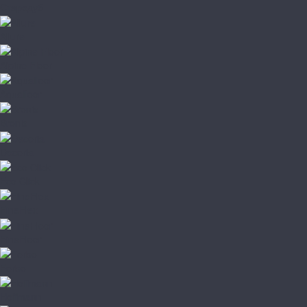
Стародуб
Allure
Alpine Floor
Aquafloor
Bronix
Decoria
Eco Click
FineFlex
FineFloor
Forbo
Hoffmann