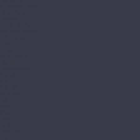
Herringbone Vision
Stone Vision
FloorAge
Forest Collection
Mountain Collection
HOI Flooring
Pekin
Shanghai
Home Expert
Natural
L&#039;Quarzo
Aciendo
Aztec
Aztec MT
Decorrido
Estetico
Magia
Magia LVT
Oasis
Siesta
Siesta LVT
Tesoro