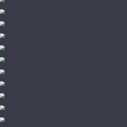
Polarwood
Primavera
Quartz Parquet
Tarkett
Tenfor
Wood System
Kochanelli
Marco Ferutti
Alpine Floor
Arti Parchetto
Barlinek