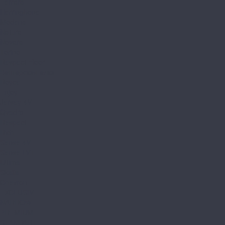
Ferrara
Herringbone
Modena
Natura
Novara
Torino
Respect Floor
Венгерская елка
Royce
Enjoy
Jersey 4V
Qvadro
Respect
Rich
Sense 4V
Sense LVT
Ultima
Skalla
Chevron
EXCLUSIVE
NARROW
PREMIUM
STANDART