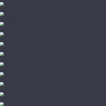
Aquafloor
AQUAMAX
Art East
Aspenfloor
BETTA
Bronix
CronaFloor
Dew Floor
Docke Tavola
Evo Floor