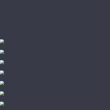
Паркетная доска
Модульный паркет
Паркет ёлочкой
Паркетная химия
Плинтус и подложка
Пробковый пол
Стеновые панели
Штучный паркет
A+Floor
Aberhof
Adelar
Alpine floor
Alta Step
Amadei
Aqua