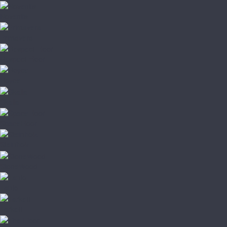
Noventis
Primavera
Respect Floor
Royce
Skalla
SpaceFloor
Steinholz
StoneWood
Tanto
Tarkett