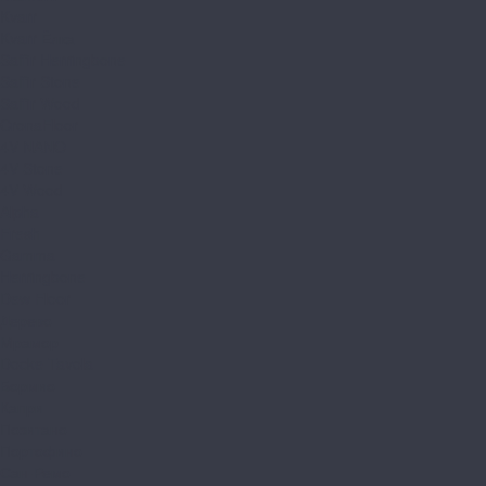
Kvarr
Kvarr Ёлка
Saffir Herringbone
Saffir Stone
Saffir Wood
CronaFloor
4V NANO
4V Stone
4V Wood
Alpha
Fresh
Gamma
Herringbone
Dew Floor
Дерево
Мрамор
Docke Tavola
Бормио
Капри
Позитано
Портофино
Сан-Ремо