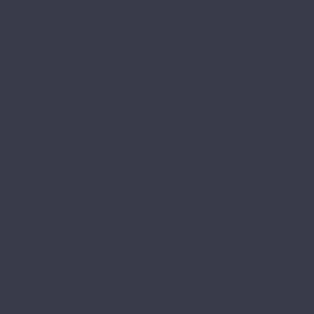
Контакты
Сотрудничество
...
Каталог товаров
SPC ламинат
A+Floor
Aberhof
Alfa
Carmelita
Chevron
Diamante
Petra CL
Petra XXL GD
Prado (планка)
Prado (плитка)
Rhein CL
Rhein GD
Adelar
Eterna
Eterna Acoustic
Solida
Solida Acoustic