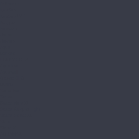
Габриели
Камбер
Камбер LVT
Кордье
Корелли
Ланди
Леклер
Aqua
Bonkeel
FUNKY HOUSE
Aquafloor
Aquawall
Classic SPC
Quartz
Soundless
Space
Space Nuts XL
Space Parquet Light
Space Select XL
Stone
Stone XL
AQUAMAX