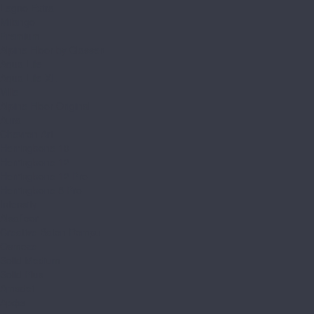
Legno Extra
Milango
Premium
Alpine Floor by Classen
Aqua Life
Aqua Life XL
Ville
Alpine Floor Original
Aura
Chevron Art
Herringbone 10
Herringbone 12
Herringbone 12 Pro
Herringbone 8 Pro
Intensity
Alsafloor
Creative Baton Rompu
Osmoze
Solid Medium
Solid Plus
Amadei
Арфа