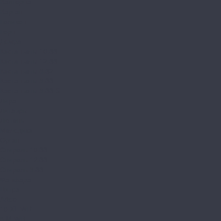
Валторна
Варган
Геликон
Горн
Домра
Кастаньеты 10.33
Кастаньеты 12.33
Кастаньеты 8.32
Кастаньеты 8.33
Кастаньеты 8.33 S
Лира
Литавры
Лютень
Мелодика
Орган
Свирель 10.33
Свирель 12.33
Свирель 8.33
Фанфара
Цитра
Arteo
10 XL WR
8 M WR