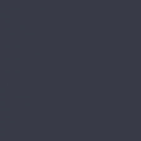
Alpine floor
by Classen Pro Nature
Chevron Alpine
Classic
Classic Light
Eclipse Super Matt
Expressive Parquet
Grand Sequoia
Grand Sequoia 5 mm
Grand Sequoia Light
Grand Sequoia Superior ABA
Grand Sequoia Village
Intense
Nut
Parquet Light
Parquet Premium
Parquet Sirocco
Premium 12
Premium XL
Real Wood
Sequoia
Solo
Solo Plus