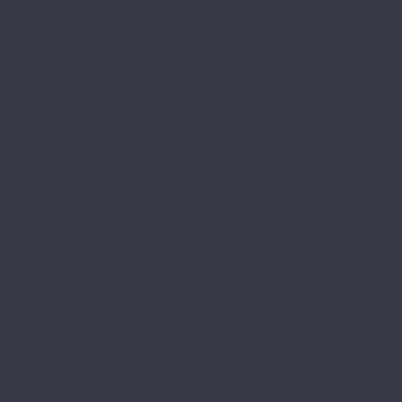
Габриели
Камбер
Камбер LVT
Кордье
Корелли
Ланди
Леклер
Aqua
Bonkeel
FUNKY HOUSE
Aquafloor
Aquawall
Classic SPC
Quartz
Soundless
Space
Space Nuts XL
Space Parquet Light
Space Select XL
Stone
Stone XL
AQUAMAX