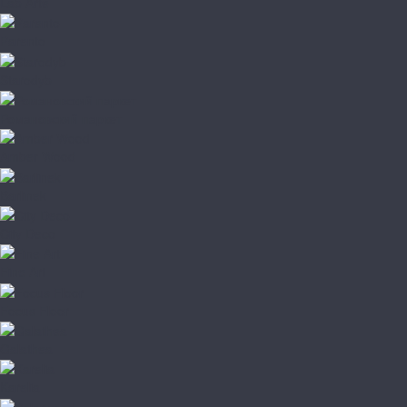
Lab Arte
Parento
Starodyb
Романовский паркет
Amber Wood
Barlinek
City Deco
Fine Art
Focus Floor
Galathea
Karelia