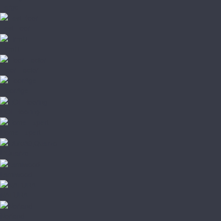
Fargo
FastFloor
Firmfit
Floor Factor
FloorAge
HOI Flooring
Home Expert
L'Quarzo
Lamiwood
NATURA
Norland