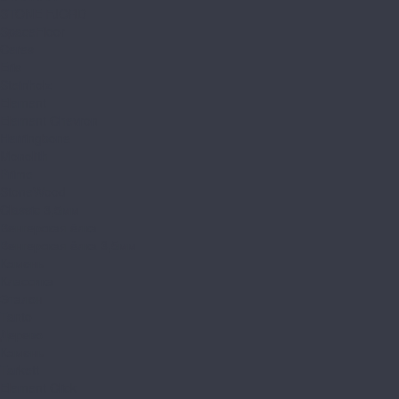
STONE FJORD
SpaceFloor
Ceres
Eris
Steinholz
Element
Element Chevron
Herringbone
Monolith
Prime
StoneWood
Classic 3,5мм
Венгерская ёлка
Венгерская ёлка 3,5мм
Камень
Классика
Эталон
Tanto
Дерево
Камень
Tarkett
Element Click