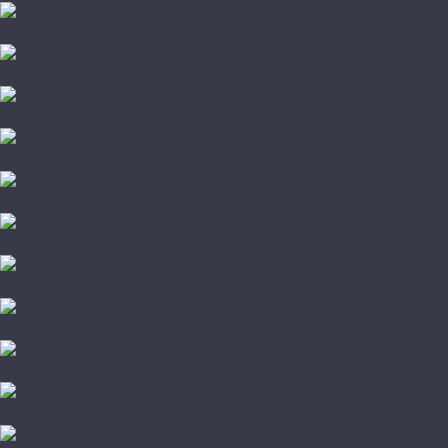
Noventis
Primavera
Respect Floor
Royce
Skalla
SpaceFloor
Steinholz
StoneWood
Tanto
Tarkett