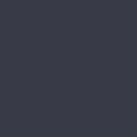
Legno Extra
Milango
Premium
Alpine Floor by Classen
Aqua Life
Aqua Life XL
Ville
Alpine Floor Original
Aura
Chevron Art
Herringbone 10
Herringbone 12
Herringbone 12 Pro
Herringbone 8 Pro
Intensity
Alsafloor
Creative Baton Rompu
Osmoze
Solid Medium
Solid Plus
Amadei
Арфа