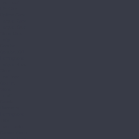
Evo Floor
Life Click
Optima Click
Parquet Click
Parquet Glue
Stone Click
Fargo
Comfort
Comfort XXL
Herringbone
Parquet 4 мм
Stone
FastFloor
Country
Stone
Firmfit
Calisto
Discovery
Herringbone
Tiles
Floor Factor
Classic Vision
Country Vision