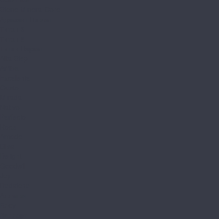
Stone Mineral Core
Адамант Паркет
Титан 6
Титан 8
Титан Паркет
Alta Step
Arriba
Excelente
Gusto
Mirada
Nativo
Perfecto
Roca
Amadei
Bliss
Delight
Goodwill
Joy
Redstone
Аллегри
Блоу
Вилларт