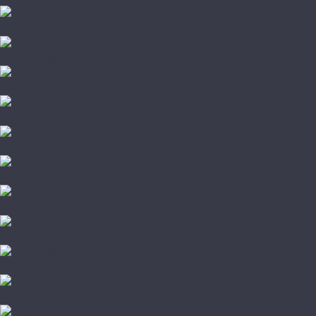
Damy Floor
Global Parquet
Kochanelli
Marco Ferutti
Parador
Quartz Parquet
TarWood
Wood Bee
Стародуб
Грунтовка