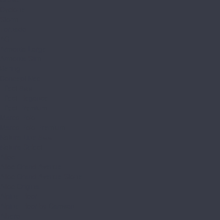
Cyclone
Storm
Tornado
AGT
Armonia Large
Armonia Slim
Bering
Concept Neo
Effect 8мм
Effect Elegance
Effect Premium
Marco Polo
Marco Polo Premium
Natura Line 8мм
Natura Select
Alloc
Alloc Grand Avenue
Alloc Grand Avenue Stone
Alloc Original
Alpine Floor
Alpine Floor by Camsan
Albero