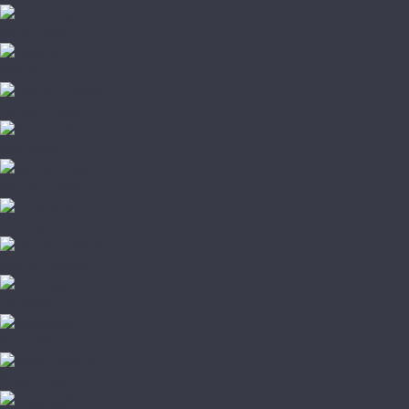
Damy Floor
Galathea
Global Parquet
Kochanelli
Marco Ferutti
Primavera
Quartz Parquet
TarWood
Wood Bee
Wood System