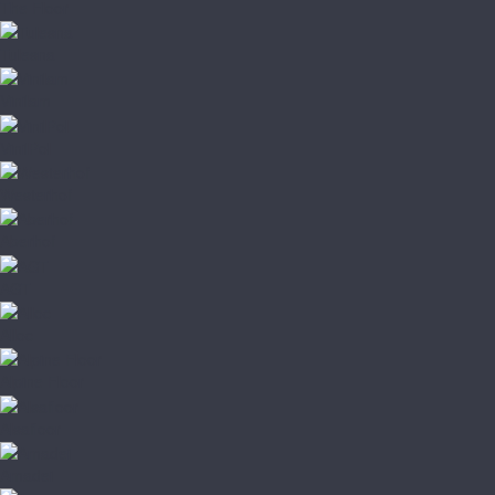
The Floor
Tulesna
Vinilam
VinilPol
Westerhof
Aberhof
AGT
Alloc
Alpine Floor
Alsafloor
Amadei