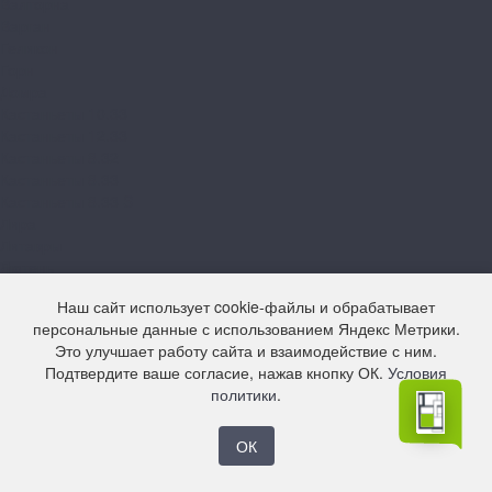
Валторна
Варган
Геликон
Горн
Домра
Кастаньеты 10.33
Кастаньеты 12.33
Кастаньеты 8.32
Кастаньеты 8.33
Кастаньеты 8.33 S
Лира
Литавры
Лютень
Мелодика
Наш сайт использует cookie-файлы и обрабатывает
Орган
персональные данные с использованием Яндекс Метрики.
Свирель 10.33
Это улучшает работу сайта и взаимодействие с ним.
Свирель 12.33
Подтвердите ваше согласие, нажав кнопку ОК.
Условия
Свирель 8.33
политики
.
Фанфара
Цитра
Arteo
ОК
10 XL WR
8 M WR