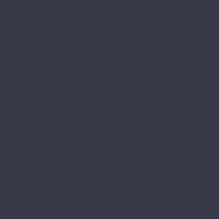
Kvarr
Kvarr Ёлка
Saffir Herringbone
Saffir Stone
Saffir Wood
CronaFloor
4V NANO
4V Stone
4V Wood
Alpha
Fresh
Gamma
Herringbone
Dew Floor
Дерево
Мрамор
Docke Tavola
Бормио
Капри
Позитано
Портофино
Сан-Ремо