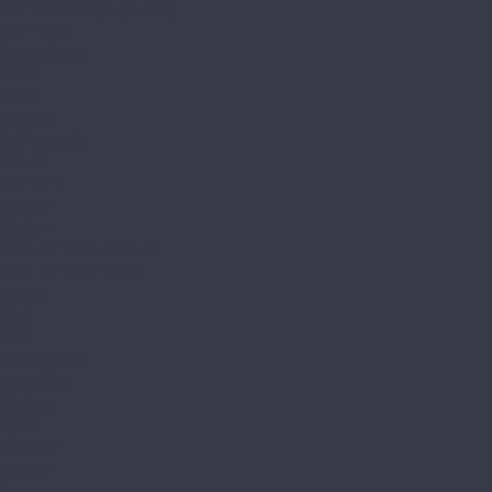
Element Click (с фаской)
The Floor
Herringbone
Stone
Wood
Tulesna
Art Parquete
Ottimo
Premium
Verano
Vinilam
Ceramo Vinilam Stone
Ceramo Vinilam XXL
VinilPol
Click
Glue
Herringbone
Westerhof
Modern
Spark
Ламинат
Aberhof
Cruise