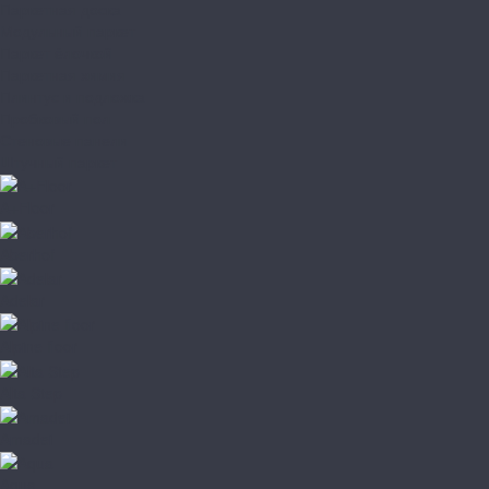
Паркетная доска
Модульный паркет
Паркет ёлочкой
Паркетная химия
Плинтус и подложка
Пробковый пол
Стеновые панели
Штучный паркет
A+Floor
Aberhof
Adelar
Alpine floor
Alta Step
Amadei
Aqua