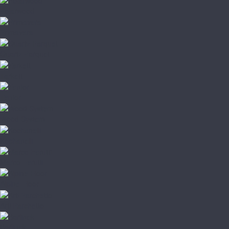
Polarwood
Primavera
Quartz Parquet
Tarkett
Tenfor
Wood System
Kochanelli
Marco Ferutti
Alpine Floor
Arti Parchetto
Barlinek