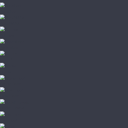
Aquafloor
AQUAMAX
Art East
Aspenfloor
BETTA
Bronix
CronaFloor
Dew Floor
Docke Tavola
Evo Floor