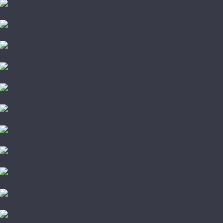
Moduleo
Natura
Norland
Refloor
Tarkett
Tulesna
Vinilam
Amigo
Damy Floor
Jackson Flooring