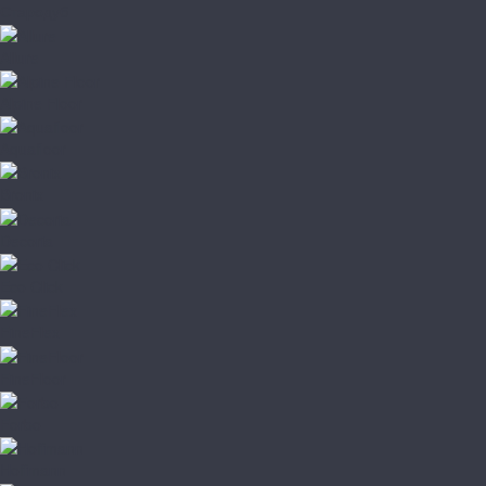
Стародуб
Allure
Alpine Floor
Aquafloor
Bronix
Decoria
Eco Click
FineFlex
FineFloor
Forbo
Hoffmann