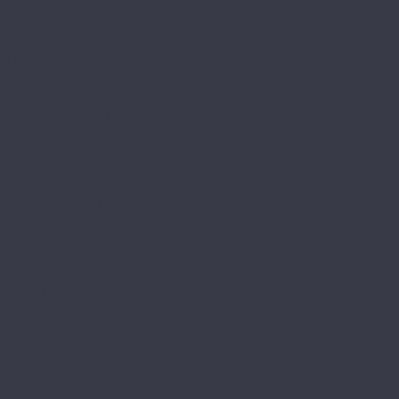
Alpine floor
by Classen Pro Nature
Chevron Alpine
Classic
Classic Light
Eclipse Super Matt
Expressive Parquet
Grand Sequoia
Grand Sequoia 5 mm
Grand Sequoia Light
Grand Sequoia Superior ABA
Grand Sequoia Village
Intense
Nut
Parquet Light
Parquet Premium
Parquet Sirocco
Premium 12
Premium XL
Real Wood
Sequoia
Solo
Solo Plus