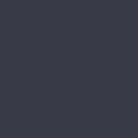
Avant
Bottega
Integra (Елка)
Integra Stone
Sander
Art East
Art Stone
Aspenfloor
Smart Choice
Trend
BETTA
Betta La Casa
Chalet
Chalet LVT
Estate
Monte
Monte MT
Shelty
Suite
Villa
Villa MT
Bronix
Diamoni