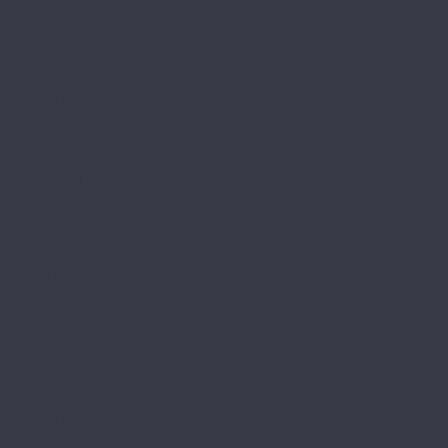
Herringbone Vision
Stone Vision
FloorAge
Forest Collection
Mountain Collection
HOI Flooring
Pekin
Shanghai
Home Expert
Natural
L&#039;Quarzo
Aciendo
Aztec
Aztec MT
Decorrido
Estetico
Magia
Magia LVT
Oasis
Siesta
Siesta LVT
Tesoro