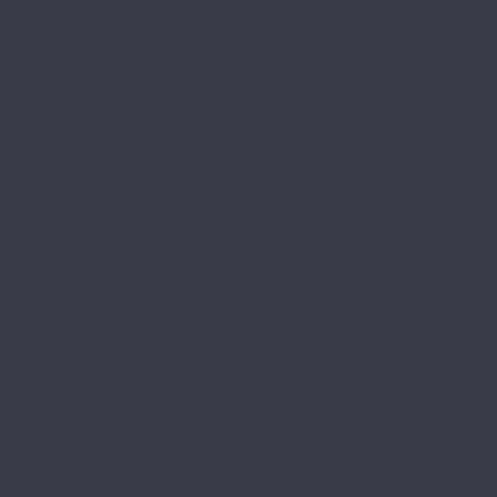
Turisto
Lamiwood
Aquamarine
Quartzwood
Venezia
NATURA
Natura Stone
Norland
Lagom Parquete
NeoWood
Sigrid
Sigrid Plus
Sigrid Superior ABA
Vakre
Noventis
Asgard
Avalon
Grand Canyon
Iceberg
Primavera
Callisto
Discovery