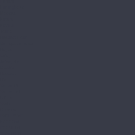
Ferrara
Herringbone
Modena
Natura
Novara
Torino
Respect Floor
Венгерская елка
Royce
Enjoy
Jersey 4V
Qvadro
Respect
Rich
Sense 4V
Sense LVT
Ultima
Skalla
Chevron
EXCLUSIVE
NARROW
PREMIUM
STANDART