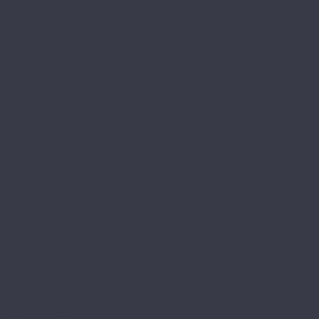
Контакты
Сотрудничество
...
Каталог товаров
SPC ламинат
A+Floor
Aberhof
Alfa
Carmelita
Chevron
Diamante
Petra CL
Petra XXL GD
Prado (планка)
Prado (плитка)
Rhein CL
Rhein GD
Adelar
Eterna
Eterna Acoustic
Solida
Solida Acoustic