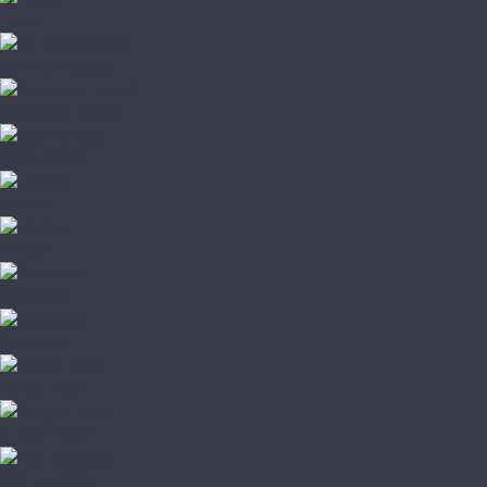
Pergo
Sommer Nordica
Svensson Parkett
Swiss Krono
Tarkett
Timber
Westerhof
Woodstyle
Alpine Floor
Amigo HiTech
Arti Parchetto