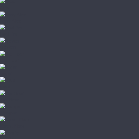
Arteo
Berry Alloc
Binyl Pro
Classen
Clix Floor
Egger
Faus
FirstFloor
Floorpan
Forest Floor
Homflor