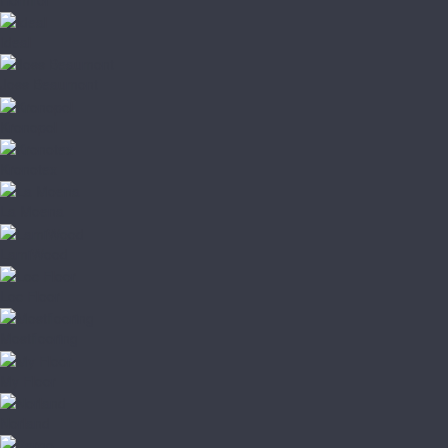
Ideal
Joss Beaumont
Kronopol
Kronotex
La Moena
LamiWood
Loc Floor
Mostflooring
My Floor
Norland