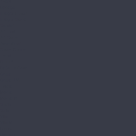
Avant
Bottega
Integra (Елка)
Integra Stone
Sander
Art East
Art Stone
Aspenfloor
Smart Choice
Trend
BETTA
Betta La Casa
Chalet
Chalet LVT
Estate
Monte
Monte MT
Shelty
Suite
Villa
Villa MT
Bronix
Diamoni