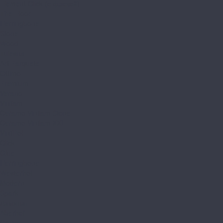
Element Click (с фаской)
The Floor
Herringbone
Stone
Wood
Tulesna
Art Parquete
Ottimo
Premium
Verano
Vinilam
Ceramo Vinilam Stone
Ceramo Vinilam XXL
VinilPol
Click
Glue
Herringbone
Westerhof
Modern
Spark
Ламинат
Aberhof
Cruise