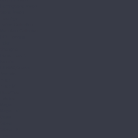
Herringbone Vision
Stone Vision
FloorAge
Forest Collection
Mountain Collection
HOI Flooring
Pekin
Shanghai
Home Expert
Natural
L&#039;Quarzo
Aciendo
Aztec
Aztec MT
Decorrido
Estetico
Magia
Magia LVT
Oasis
Siesta
Siesta LVT
Tesoro