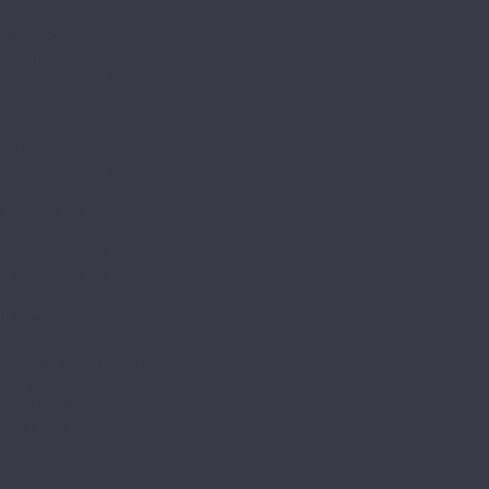
Legno Extra
Milango
Premium
Alpine Floor by Classen
Aqua Life
Aqua Life XL
Ville
Alpine Floor Original
Aura
Chevron Art
Herringbone 10
Herringbone 12
Herringbone 12 Pro
Herringbone 8 Pro
Intensity
Alsafloor
Creative Baton Rompu
Osmoze
Solid Medium
Solid Plus
Amadei
Арфа