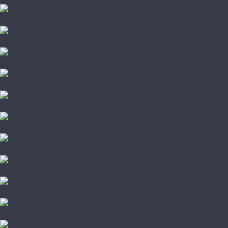
Damy Floor
Global Parquet
Kochanelli
Marco Ferutti
Parador
Quartz Parquet
TarWood
Wood Bee
Стародуб
Грунтовка