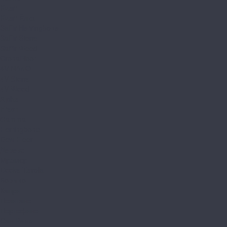
Kvarr
Kvarr Ёлка
Saffir Herringbone
Saffir Stone
Saffir Wood
CronaFloor
4V NANO
4V Stone
4V Wood
Alpha
Fresh
Gamma
Herringbone
Dew Floor
Дерево
Мрамор
Docke Tavola
Бормио
Капри
Позитано
Портофино
Сан-Ремо