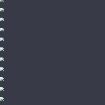
Polarwood
Primavera
Quartz Parquet
Tarkett
Tenfor
Wood System
Kochanelli
Marco Ferutti
Alpine Floor
Arti Parchetto
Barlinek