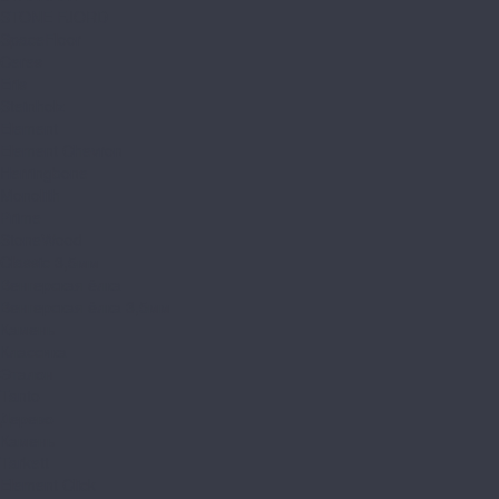
STONE FJORD
SpaceFloor
Ceres
Eris
Steinholz
Element
Element Chevron
Herringbone
Monolith
Prime
StoneWood
Classic 3,5мм
Венгерская ёлка
Венгерская ёлка 3,5мм
Камень
Классика
Эталон
Tanto
Дерево
Камень
Tarkett
Element Click