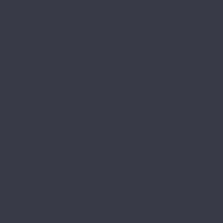
Контакты
Сотрудничество
...
Каталог товаров
SPC ламинат
A+Floor
Aberhof
Alfa
Carmelita
Chevron
Diamante
Petra CL
Petra XXL GD
Prado (планка)
Prado (плитка)
Rhein CL
Rhein GD
Adelar
Eterna
Eterna Acoustic
Solida
Solida Acoustic