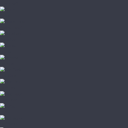
Стародуб
Allure
Alpine Floor
Aquafloor
Bronix
Decoria
Eco Click
FineFlex
FineFloor
Forbo
Hoffmann