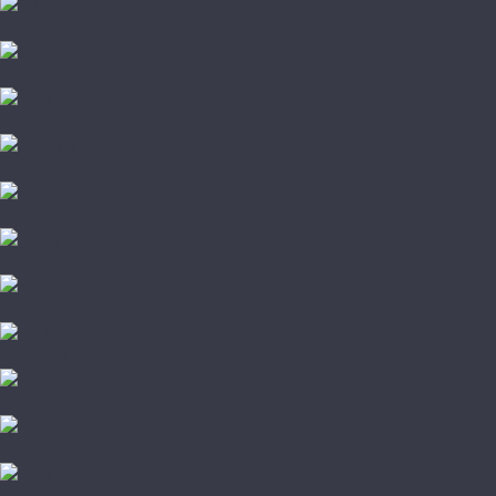
Arteo
Berry Alloc
Binyl Pro
Classen
Clix Floor
Egger
Faus
FirstFloor
Floorpan
Forest Floor
Homflor