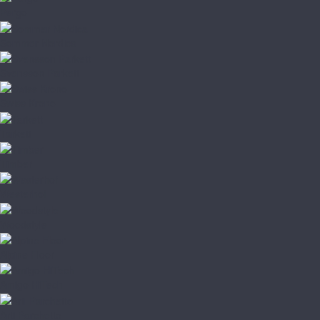
Pergo
Sommer Nordica
Svensson Parkett
Swiss Krono
Tarkett
Timber
Westerhof
Woodstyle
Alpine Floor
Amigo HiTech
Arti Parchetto