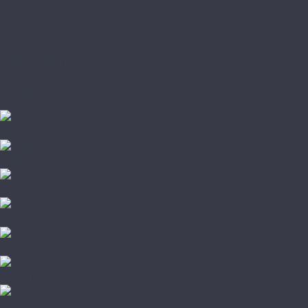
Паркетная доска
Модульный паркет
Паркет ёлочкой
Паркетная химия
Плинтус и подложка
Пробковый пол
Стеновые панели
Штучный паркет
A+Floor
Aberhof
Adelar
Alpine floor
Alta Step
Amadei
Aqua