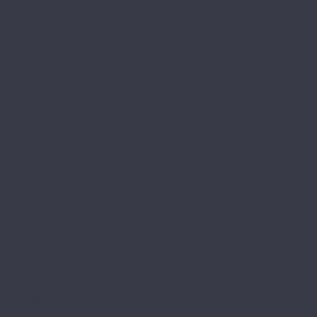
Ferrara
Herringbone
Modena
Natura
Novara
Torino
Respect Floor
Венгерская елка
Royce
Enjoy
Jersey 4V
Qvadro
Respect
Rich
Sense 4V
Sense LVT
Ultima
Skalla
Chevron
EXCLUSIVE
NARROW
PREMIUM
STANDART