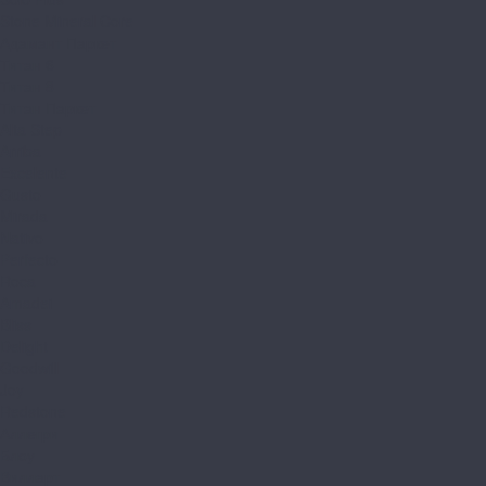
Stone Mineral Core
Адамант Паркет
Титан 6
Титан 8
Титан Паркет
Alta Step
Arriba
Excelente
Gusto
Mirada
Nativo
Perfecto
Roca
Amadei
Bliss
Delight
Goodwill
Joy
Redstone
Аллегри
Блоу
Вилларт