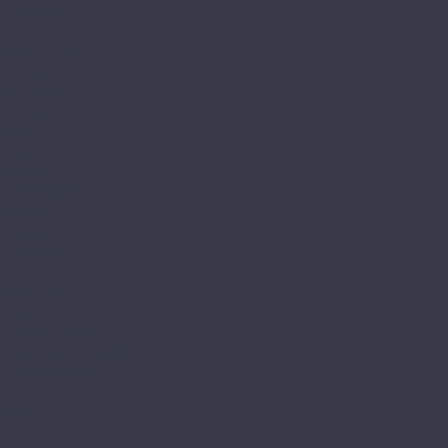
Габриели
Камбер
Камбер LVT
Кордье
Корелли
Ланди
Леклер
Aqua
Bonkeel
FUNKY HOUSE
Aquafloor
Aquawall
Classic SPC
Quartz
Soundless
Space
Space Nuts XL
Space Parquet Light
Space Select XL
Stone
Stone XL
AQUAMAX