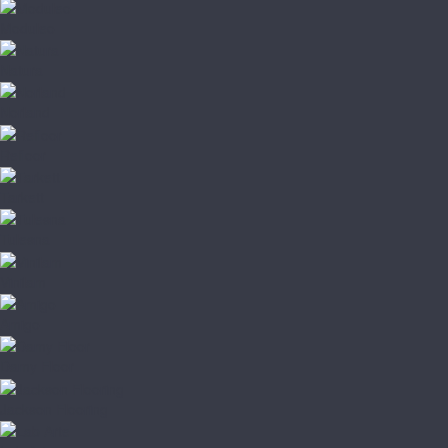
Moduleo
Natura
Norland
Refloor
Tarkett
Tulesna
Vinilam
Amigo
Damy Floor
Jackson Flooring