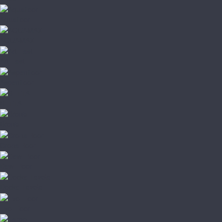
Aquafloor
AQUAMAX
Art East
Aspenfloor
BETTA
Bronix
CronaFloor
Dew Floor
Docke Tavola
Evo Floor