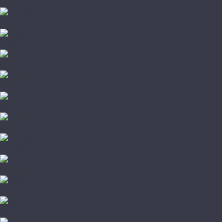
Lab Arte
Parento
Starodyb
Романовский паркет
Amber Wood
Barlinek
City Deco
Fine Art
Focus Floor
Galathea
Karelia