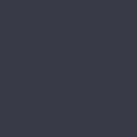
Alpine floor
by Classen Pro Nature
Chevron Alpine
Classic
Classic Light
Eclipse Super Matt
Expressive Parquet
Grand Sequoia
Grand Sequoia 5 mm
Grand Sequoia Light
Grand Sequoia Superior ABA
Grand Sequoia Village
Intense
Nut
Parquet Light
Parquet Premium
Parquet Sirocco
Premium 12
Premium XL
Real Wood
Sequoia
Solo
Solo Plus