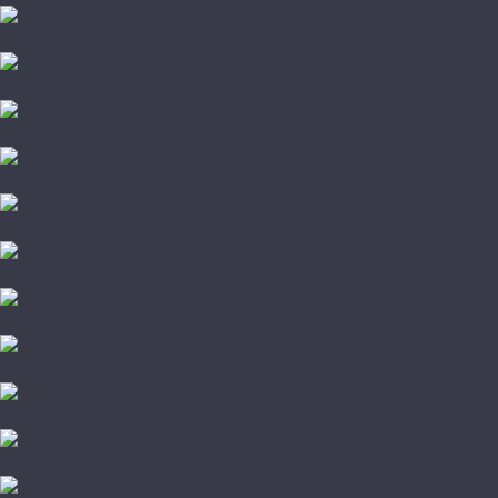
Damy Floor
Galathea
Global Parquet
Kochanelli
Marco Ferutti
Primavera
Quartz Parquet
TarWood
Wood Bee
Wood System