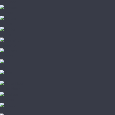
The Floor
Tulesna
Vinilam
VinilPol
Westerhof
Aberhof
AGT
Alloc
Alpine Floor
Alsafloor
Amadei