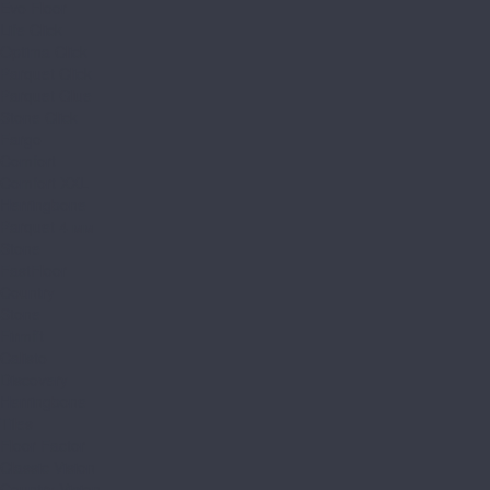
Evo Floor
Life Click
Optima Click
Parquet Click
Parquet Glue
Stone Click
Fargo
Comfort
Comfort XXL
Herringbone
Parquet 4 мм
Stone
FastFloor
Country
Stone
Firmfit
Calisto
Discovery
Herringbone
Tiles
Floor Factor
Classic Vision
Country Vision