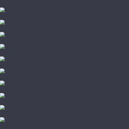
Fargo
FastFloor
Firmfit
Floor Factor
FloorAge
HOI Flooring
Home Expert
L'Quarzo
Lamiwood
NATURA
Norland