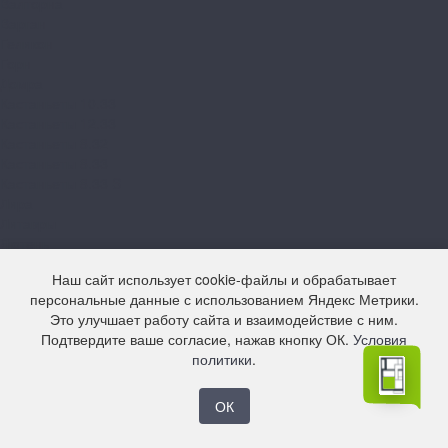
Валторна
Варган
Геликон
Горн
Домра
Кастаньеты 10.33
Кастаньеты 12.33
Кастаньеты 8.32
Кастаньеты 8.33
Кастаньеты 8.33 S
Лира
Литавры
Лютень
Мелодика
Наш сайт использует cookie-файлы и обрабатывает
Орган
персональные данные с использованием Яндекс Метрики.
Свирель 10.33
Это улучшает работу сайта и взаимодействие с ним.
Свирель 12.33
Подтвердите ваше согласие, нажав кнопку ОК.
Условия
Свирель 8.33
политики
.
Фанфара
Цитра
Arteo
ОК
10 XL WR
8 M WR