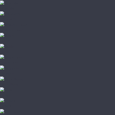
Noventis
Primavera
Respect Floor
Royce
Skalla
SpaceFloor
Steinholz
StoneWood
Tanto
Tarkett