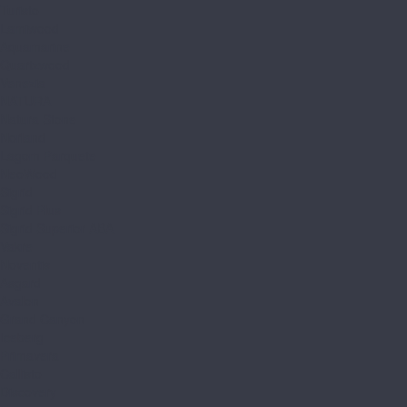
Turisto
Lamiwood
Aquamarine
Quartzwood
Venezia
NATURA
Natura Stone
Norland
Lagom Parquete
NeoWood
Sigrid
Sigrid Plus
Sigrid Superior ABA
Vakre
Noventis
Asgard
Avalon
Grand Canyon
Iceberg
Primavera
Callisto
Discovery