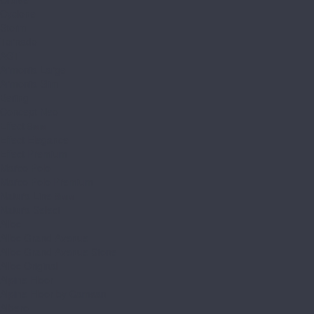
Cyclone
Storm
Tornado
AGT
Armonia Large
Armonia Slim
Bering
Concept Neo
Effect 8мм
Effect Elegance
Effect Premium
Marco Polo
Marco Polo Premium
Natura Line 8мм
Natura Select
Alloc
Alloc Grand Avenue
Alloc Grand Avenue Stone
Alloc Original
Alpine Floor
Alpine Floor by Camsan
Albero