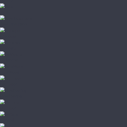
Ideal
Joss Beaumont
Kronopol
Kronotex
La Moena
LamiWood
Loc Floor
Mostflooring
My Floor
Norland