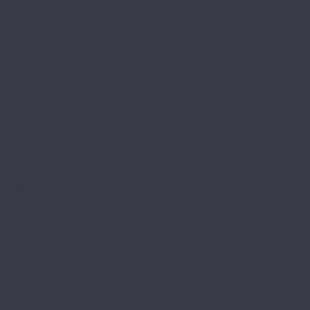
Natural
L&#039;Quarzo
Aciendo
Aztec
Aztec MT
Decorrido
Estetico
Magia
Magia LVT
Oasis
Siesta
Siesta LVT
Tesoro
Turisto
Lamiwood
Aquamarine
Quartzwood
Venezia
NATURA
Natura Stone
Norland
Lagom Parquete