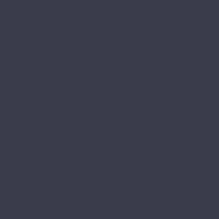
Effect Elegance
Effect Premium
Marco Polo
Marco Polo Premium
Natura Line 8мм
Natura Select
Alloc
Alloc Grand Avenue
Alloc Grand Avenue Stone
Alloc Original
Alpine Floor
Alpine Floor by Camsan
Albero
Legno Extra
Milango
Premium
Alpine Floor by Classen
Aqua Life
Aqua Life XL
Ville
Alpine Floor Original
Aura