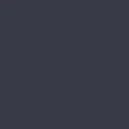
Forest Floor
Sphere 12 мм
Sphere 8 мм
Homflor
Distingo
Herringbone 12 BR
Herringbone 8 BR
Patio
Patio Medium
Strong
Ideal
Choice
Enigma
Form
Look
Touch
Ville
Joss Beaumont
Gusto
Liberte
Opus
Valeure