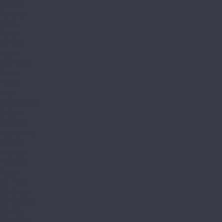
Classic
Dynasty
Glanz
Relax
Samba
Trend
Loc Floor
Arctic
Fancy
Plus
Mostflooring
Brilliant
Excellent
High glossy
Natural
Prestige
Provence
Quick
My Floor
My Chalet
My Cottage
My Villa
Residence