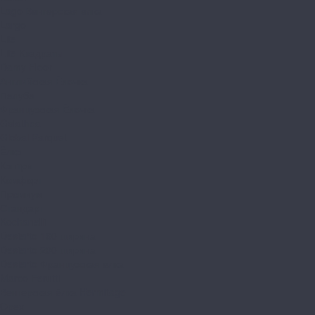
Lago Венгерская елка
Largo
Lite
Lite Квадраты
Damy Floor
Английская Ёлочка
Палуба
Французская Ёлочка
Galathea
Global Parquet
Ёлка
Кантри
Комфорт
Премиум
Стандарт
Kochanelli
Desierto 160 ширина
Desierto 200 ширина
Desierto Французская елка
Marco Ferutti
Венгерская ёлка Hermitage
Орех