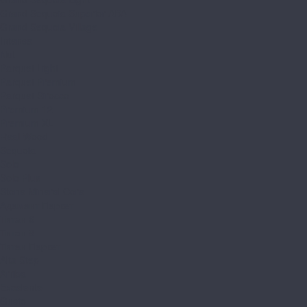
Grand Sequoia Superior ABA
Grand Sequoia Village
Intense
Nut
Parquet Light
Parquet Premium
Parquet Sirocco
Premium 12
Premium XL
Real Wood
Sequoia
Solo
Solo Plus
Stone Mineral Core
Адамант Паркет
Титан 6
Титан 8
Титан Паркет
Alta Step
Arriba
Excelente
Gusto