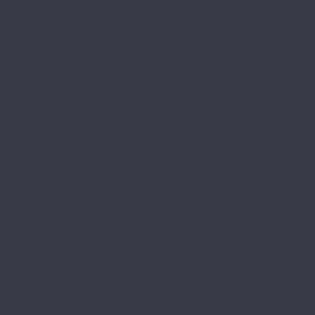
Classic 8/33 4V
Faus
Cosmopolitan 4V
Elegance
Elegance XXL
Industry Tiles
Master
Retro
Sense
Stone Effects
Syncro
FirstFloor
Excellence Black Core 4D
Excellence Black Core 4D Английская ёлка
Nobless Matt 3D
Nobless Matt 3D Английская ёлка
Passion Matt 3D
Passion Matt 3D Английская ёлка
Supreme Black Core 4D
Supreme Black Core 4D Английская ёлка
Floorpan
Lagoon