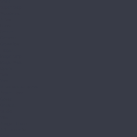
Shine
Super Step
Woodstyle
Arrow
Bravo
Breeze
Chevron
CrossBow
Elegant
Magic Strip
Magic Wide
Opera
Solid
Viva
Инженерная доска
Alpine Floor
Castle
Chateau
Studio
Villa
Amigo HiTech
Arti Parchetto
Italian