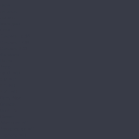
Лира
Литавры
Лютень
Мелодика
Орган
Свирель 10.33
Свирель 12.33
Свирель 8.33
Фанфара
Цитра
Arteo
10 XL WR
8 M WR
8 S WR
8 XL WR
Berry Alloc
Chateau
Binyl Pro
Classen
Adventure WR
Ambience 4V WR
Euphoria WR