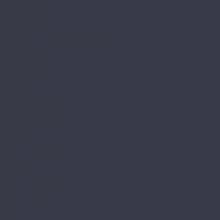
Wood Bee
Chevron
Herringbone
Однополосная инженерная доска
Wood System
Стародуб
Белые ночи
Венгерская елка
Таежная
Уральская
Французская елка
Виниловый пол
Allure
ISOCORE
Alpine Floor
Chevron Alpine LVT
Easy Line
Grand Sequoia LVT
Liberty Loose Lay
Light Stone
Parquet LVT
Sequoia