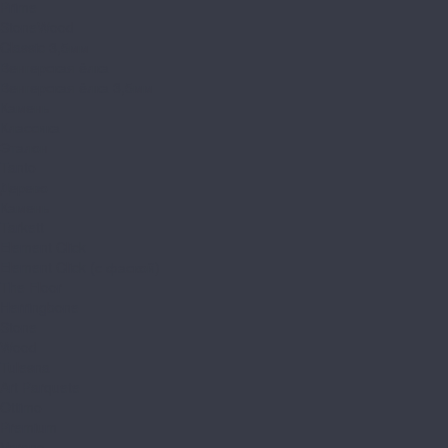
Prime
StoneWood
Classic 3,5мм
Венгерская ёлка
Венгерская ёлка 3,5мм
Камень
Классика
Эталон
Tanto
Дерево
Камень
Tarkett
Element Click
Element Click (с фаской)
The Floor
Herringbone
Stone
Wood
Tulesna
Art Parquete
Ottimo
Premium
Verano