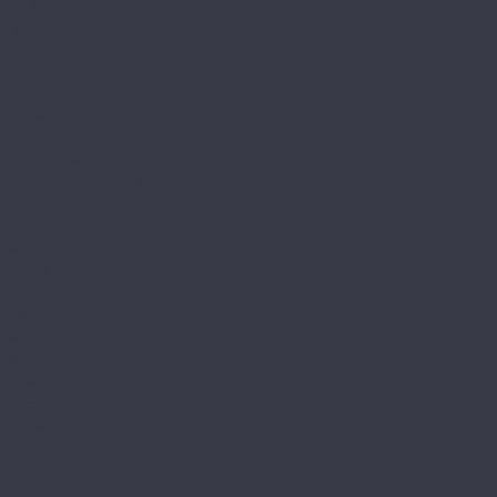
FUNKY HOUSE
Aquafloor
Aquawall
Classic SPC
Quartz
Soundless
Space
Space Nuts XL
Space Parquet Light
Space Select XL
Stone
Stone XL
AQUAMAX
Avant
Bottega
Integra (Елка)
Integra Stone
Sander
Art East
Art Stone
Aspenfloor
Smart Choice
Trend