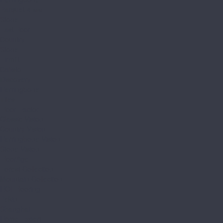
Parquet 4 мм
Stone
FastFloor
Country
Stone
Firmfit
Calisto
Discovery
Herringbone
Tiles
Floor Factor
Classic Vision
Country Vision
Herringbone Vision
Stone Vision
FloorAge
Forest Collection
Mountain Collection
HOI Flooring
Pekin
Shanghai
Home Expert