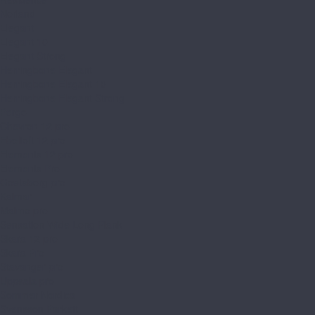
Norland
Elegant
Elegant 10
Elegant Strong
Herringbone Elegant
Herringbone Elegant 10
Herringbone Elegant Strong
Pergo
Chevron 12 pro
Ebeltoft 12 pro
Elements 12 pro
Elements Pro
Goeteborg pro
Kalmar
Malmo pro
Sensation Wide Long Plank
Skara 12 pro
Skara Pro
Stavanger pro
Uppsala pro
Sommer Nordica
Svensson Parkett