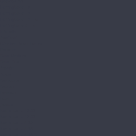
Chevron Art
Herringbone 10
Herringbone 12
Herringbone 12 Pro
Herringbone 8 Pro
Intensity
Alsafloor
Creative Baton Rompu
Osmoze
Solid Medium
Solid Plus
Amadei
Арфа
Валторна
Варган
Геликон
Горн
Домра
Кастаньеты 10.33
Кастаньеты 12.33
Кастаньеты 8.32
Кастаньеты 8.33
Кастаньеты 8.33 S