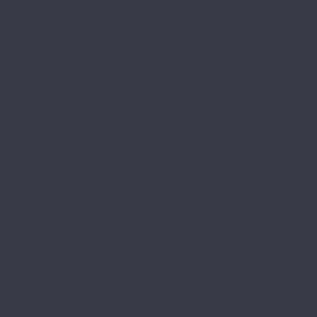
Alpha
Fresh
Gamma
Herringbone
Dew Floor
Дерево
Мрамор
Docke Tavola
Бормио
Капри
Позитано
Портофино
Сан-Ремо
Evo Floor
Life Click
Optima Click
Parquet Click
Parquet Glue
Stone Click
Fargo
Comfort
Comfort XXL
Herringbone