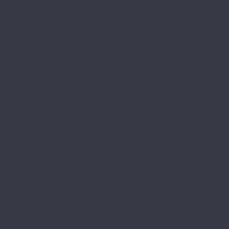
Vinilam
Ceramo Vinilam Stone
Ceramo Vinilam XXL
VinilPol
Click
Glue
Herringbone
Westerhof
Modern
Spark
Ламинат
Aberhof
Cruise
Cyclone
Storm
Tornado
AGT
Armonia Large
Armonia Slim
Bering
Concept Neo
Effect 8мм