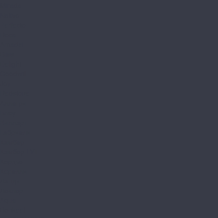
Mirada
Nativo
Perfecto
Roca
Amadei
Bliss
Delight
Goodwill
Joy
Redstone
Аллегри
Блоу
Вилларт
Габриели
Камбер
Камбер LVT
Кордье
Корелли
Ланди
Леклер
Aqua
Bonkeel