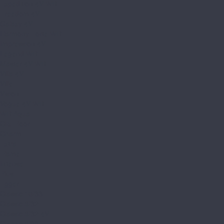
Expedition 4V WR
Freedom 4V
Galaxy 4V
Harmony Forte WR
Impression 4V
Legend WR
Master 4V WR
Villa 4V
Ville
Vision
Vogue 4V WR
WR Aqua
Clix Floor
Charm
Extra
Flame
Intense
Plus
Egger
Classic 10/33
Classic 8/32
Classic 8/32 4V
Classic 8/33