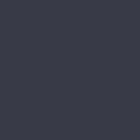
NeoWood
Sigrid
Sigrid Plus
Sigrid Superior ABA
Vakre
Noventis
Asgard
Avalon
Grand Canyon
Iceberg
Primavera
Callisto
Discovery
Ferrara
Herringbone
Modena
Natura
Novara
Torino
Respect Floor
Венгерская елка
Royce
Enjoy