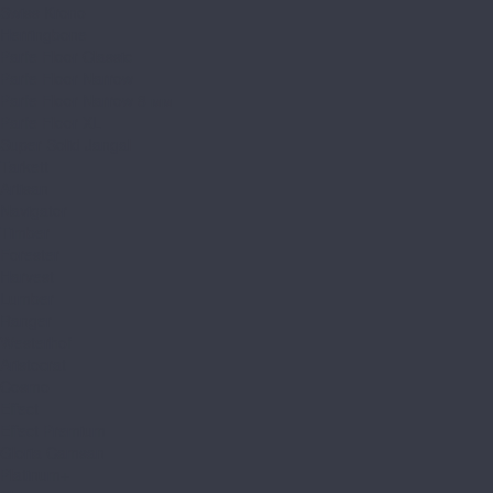
Swiss Krono
Herringbone
Parfe Floor Classic
Parfe Floor Narrow
Parfe Floor Narrow 8 мм
Parfe Floor XL
Super Solid Jangal
Tarkett
Artisan
Navigator
Timber
Forester
Harvest
Lumber
Ranger
Westerhof
Aristocrat
Cosmo
Effect
Effect Premium
Gloria Camsan
Platinum+