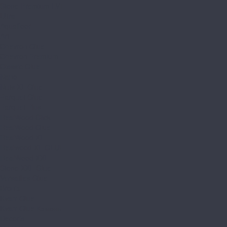
Stone Premium LVT
Ultra
Aquafloor
Art
Chevron Glue
Chevron Premium
Classic Glue
Nano
Nuts XL Glue
Parquet Glue
Parquet Plus
RealWood Click
RealWood Glue
RealWood XL
Realwood XL GLUE
RealWood XXL
Stone XXL Glue
Versailles Glue
Bronix
Kvarr Glue
Kvarr Glue Камень
Decoria