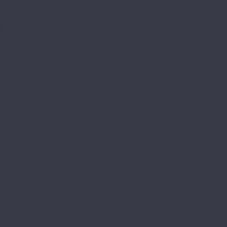
Testa Platinium
Zodiak Platinium
Kronotex
Amazone
Aqua Amazone
Aqua Robusto
Dynamic Plus
Exquisit
Exquisit Plus
Herringbone
Mammut
Mammut Plus
Mega Plus
Robusto
La Moena
Bella Marianna
Bellamonte
Monte Cristallo
Valoroso Hasan
LamiWood
Antiquary
Bristol