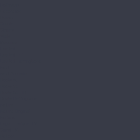
Hoffmann
Decoration
Duplex
Simple
Stripes
Walls
Moduleo
LayRed
LayRed EIR
LayRed Herringbone
Next
Next Acoustic
Roots 40
Roots 55
Roots 55 EIR
Roots Herringbone
Natura
Natura Original
Norland
Lagom Parquet LVT
Sigrid LVT
Refloor