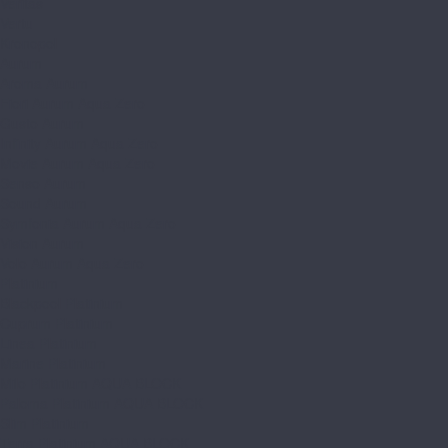
Veritas
Vertu
Kronopol
Aurum
Aroma Aurum
Fiori Aurum Aqua Zero
Gusto Aurum
Infinity Aurum Aqua Zero
Movie Aurum Aqua Zero
Senso Aurum
Sound Aurum
Symfonia Aurum Aqua Zero
Vision Aurum
Volo Aurum Aqua Zero
Platinium
Blackpool Platinium
Cuprum Platinium
Linea Platinium
Marine Platinium
Milo Platinium AQUA BLOCK
Paloma Platinium AQUA BLOCK
Slim Platinium
Terra Platinium AQUA BLOCK