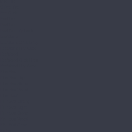
Mild Tile
Office Tile
Eco Click
EcoRich
EcoRich
EcoRich Dry Back
EcoStone
EcoStone Click Drop
EcoStone Dry Back
EcoWood
EcoWood Click Drop
EcoWood Dry Back
FineFlex
FineFlex Light
FineFlex Stone
FineFlex Wood
FineFloor
FF-1200 Strong
FF-1300 Light
FF-1500 Stone
FF-1500 Wood
FF-1800 Gear
Forbo