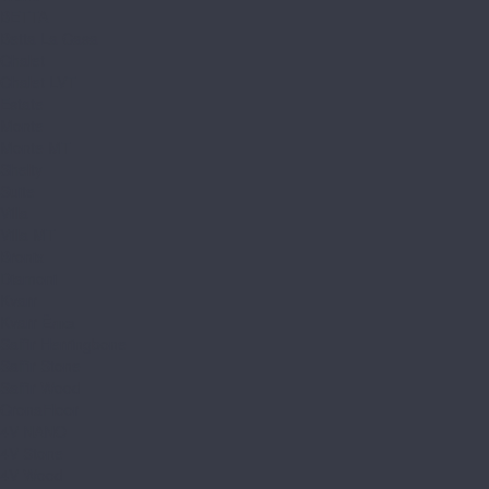
BETTA
Betta La Casa
Chalet
Chalet LVT
Estate
Monte
Monte MT
Shelty
Suite
Villa
Villa MT
Bronix
Diamoni
Kvarr
Kvarr Ёлка
Saffir Herringbone
Saffir Stone
Saffir Wood
CronaFloor
4V NANO
4V Stone
4V Wood