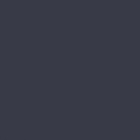
Chevron
Diamante
Petra CL
Petra XXL GD
Prado (планка)
Prado (плитка)
Rhein CL
Rhein GD
Adelar
Eterna
Eterna Acoustic
Solida
Solida Acoustic
Alpine floor
by Classen Pro Nature
Chevron Alpine
Classic
Classic Light
Eclipse Super Matt
Expressive Parquet
Grand Sequoia
Grand Sequoia 5 mm
Grand Sequoia Light