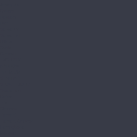
Jersey 4V
Qvadro
Respect
Rich
Sense 4V
Sense LVT
Ultima
Skalla
Chevron
EXCLUSIVE
NARROW
PREMIUM
STANDART
STONE FJORD
SpaceFloor
Ceres
Eris
Steinholz
Element
Element Chevron
Herringbone
Monolith