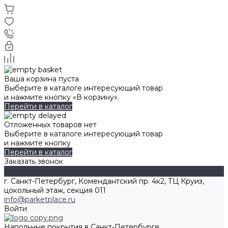
Ваша корзина пуста
Выберите в каталоге интересующий товар
и нажмите кнопку «В корзину».
Перейти в каталог
Отложенных товаров нет
Выберите в каталоге интересующий товар
и нажмите кнопку
Перейти в каталог
Заказать звонок
г. Санкт-Петербург, Комендантский пр. 4к2, ТЦ Круиз,
цокольный этаж, секция 011
info@parketplace.ru
Войти
Напольные покрытия в Санкт-Петербурге