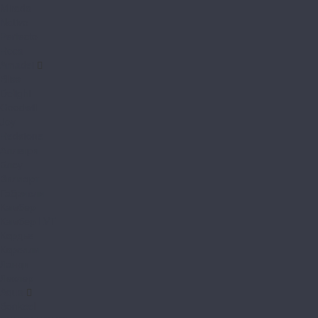
Mirada
Nativo
Perfecto
Roca
Amadei
Bliss
Delight
Goodwill
Joy
Redstone
Аллегри
Блоу
Вилларт
Габриели
Камбер
Камбер LVT
Кордье
Корелли
Ланди
Леклер
Aqua
Bonkeel