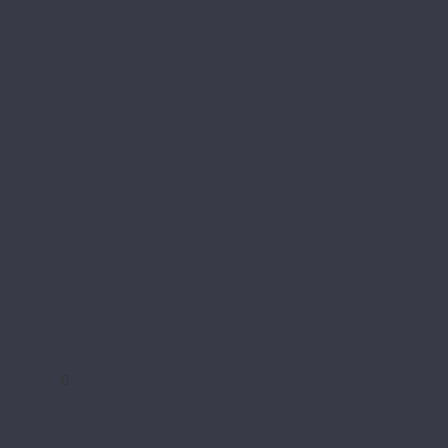
Grand Sequoia Superior ABA
Grand Sequoia Village
Intense
Nut
Parquet Light
Parquet Premium
Parquet Sirocco
Premium 12
Premium XL
Real Wood
Sequoia
Solo
Solo Plus
Stone Mineral Core
Адамант Паркет
Титан 6
Титан 8
Титан Паркет
Alta Step
Arriba
Excelente
Gusto