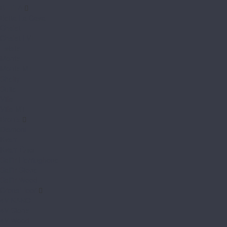
BETTA
Betta La Casa
Chalet
Chalet LVT
Estate
Monte
Monte MT
Shelty
Suite
Villa
Villa MT
Bronix
Diamoni
Kvarr
Kvarr Ёлка
Saffir Herringbone
Saffir Stone
Saffir Wood
CronaFloor
4V NANO
4V Stone
4V Wood