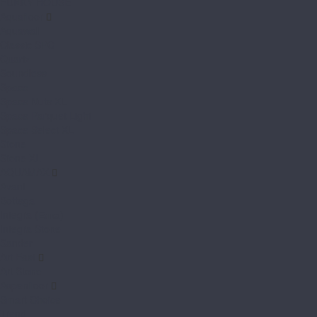
FUNKY HOUSE
Aquafloor
Aquawall
Classic SPC
Quartz
Soundless
Space
Space Nuts XL
Space Parquet Light
Space Select XL
Stone
Stone XL
AQUAMAX
Avant
Bottega
Integra (Елка)
Integra Stone
Sander
Art East
Art Stone
Aspenfloor
Smart Choice
Trend