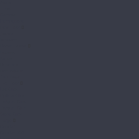
Alpha
Fresh
Gamma
Herringbone
Dew Floor
Дерево
Мрамор
Docke Tavola
Бормио
Капри
Позитано
Портофино
Сан-Ремо
Evo Floor
Life Click
Optima Click
Parquet Click
Parquet Glue
Stone Click
Fargo
Comfort
Comfort XXL
Herringbone