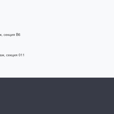
ж, секция B6
таж, секция 011