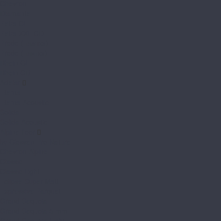
Chevron
Diamante
Petra CL
Petra XXL GD
Prado (планка)
Prado (плитка)
Rhein CL
Rhein GD
Adelar
Eterna
Eterna Acoustic
Solida
Solida Acoustic
Alpine floor
by Classen Pro Nature
Chevron Alpine
Classic
Classic Light
Eclipse Super Matt
Expressive Parquet
Grand Sequoia
Grand Sequoia 5 mm
Grand Sequoia Light