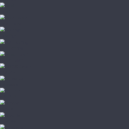
Firmfit
Floor Factor
FloorAge
HOI Flooring
Home Expert
L'Quarzo
Lamiwood
NATURA
Norland
Noventis