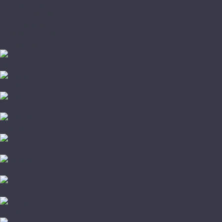
Паркетная химия
Плинтус и подложка
Пробковый пол
Стеновые панели
Штучный паркет
A+Floor
Aberhof
Adelar
Alpine floor
Alta Step
Amadei
Aqua
Aquafloor