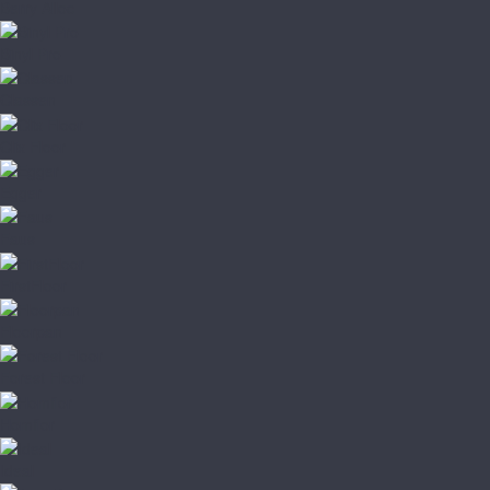
Berry Alloc
Binyl Pro
Classen
Clix Floor
Egger
Faus
FirstFloor
Floorpan
Forest Floor
Homflor
Ideal