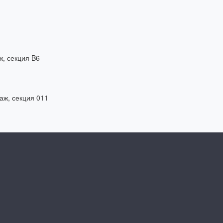
ж, секция B6
таж, секция 011