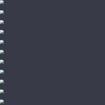
Vinilam
VinilPol
Westerhof
Aberhof
AGT
Alloc
Alpine Floor
Alsafloor
Amadei
Arteo