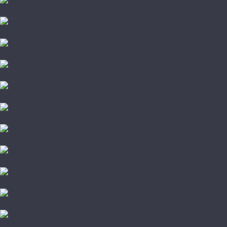
AQUAMAX
Art East
Aspenfloor
BETTA
Bronix
CronaFloor
Dew Floor
Docke Tavola
Evo Floor
Fargo
FastFloor