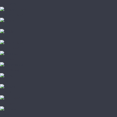
Primavera
Respect Floor
Royce
Skalla
SpaceFloor
Steinholz
StoneWood
Tanto
Tarkett
The Floor
Tulesna