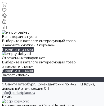
Ваша корзина пуста
Выберите в каталоге интересующий товар
и нажмите кнопку «В корзину».
Перейти в каталог
Отложенных товаров нет
Выберите в каталоге интересующий товар
и нажмите кнопку
Перейти в каталог
Заказать звонок
г. Санкт-Петербург, Комендантский пр. 4к2, ТЦ Круиз,
цокольный этаж, секция 011
info@parketplace.ru
Войти
Напольные покрытия в Санкт-Петербурге