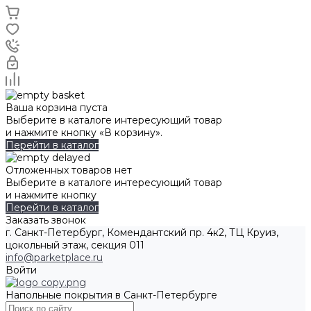
Ваша корзина пуста
Выберите в каталоге интересующий товар
и нажмите кнопку «В корзину».
Перейти в каталог
Отложенных товаров нет
Выберите в каталоге интересующий товар
и нажмите кнопку
Перейти в каталог
Заказать звонок
г. Санкт-Петербург, Комендантский пр. 4к2, ТЦ Круиз,
цокольный этаж, секция 011
info@parketplace.ru
Войти
Напольные покрытия в Санкт-Петербурге