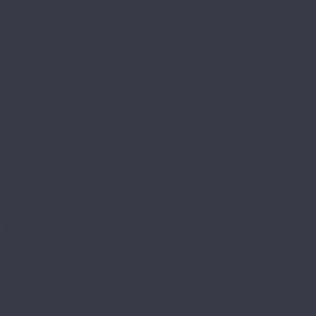
Ferrara
Herringbone
Modena
Natura
Novara
Torino
Respect Floor
Венгерская елка
Royce
Enjoy
Jersey 4V
Qvadro
Respect
Rich
Sense 4V
Sense LVT
Ultima
Skalla
Chevron
EXCLUSIVE
NARROW
PREMIUM
STANDART