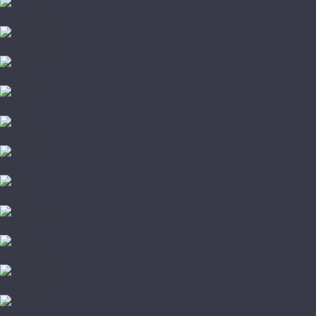
Arteo
Berry Alloc
Binyl Pro
Classen
Clix Floor
Egger
Faus
FirstFloor
Floorpan
Forest Floor
Homflor