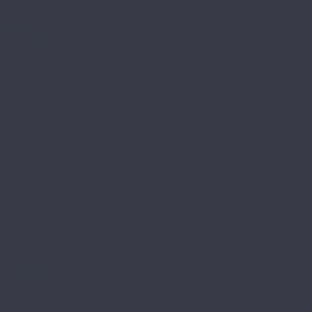
Turisto
Lamiwood
Aquamarine
Quartzwood
Venezia
NATURA
Natura Stone
Norland
Lagom Parquete
NeoWood
Sigrid
Sigrid Plus
Sigrid Superior ABA
Vakre
Noventis
Asgard
Avalon
Grand Canyon
Iceberg
Primavera
Callisto
Discovery