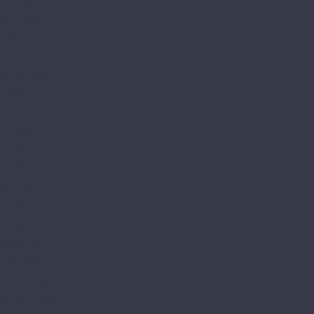
Evo Floor
Life Click
Optima Click
Parquet Click
Parquet Glue
Stone Click
Fargo
Comfort
Comfort XXL
Herringbone
Parquet 4 мм
Stone
FastFloor
Country
Stone
Firmfit
Calisto
Discovery
Herringbone
Tiles
Floor Factor
Classic Vision
Country Vision