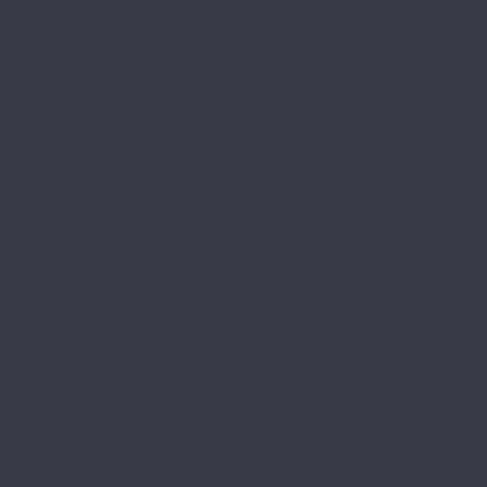
Alpine floor
by Classen Pro Nature
Chevron Alpine
Classic
Classic Light
Eclipse Super Matt
Expressive Parquet
Grand Sequoia
Grand Sequoia 5 mm
Grand Sequoia Light
Grand Sequoia Superior ABA
Grand Sequoia Village
Intense
Nut
Parquet Light
Parquet Premium
Parquet Sirocco
Premium 12
Premium XL
Real Wood
Sequoia
Solo
Solo Plus