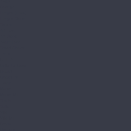
Avant
Bottega
Integra (Елка)
Integra Stone
Sander
Art East
Art Stone
Aspenfloor
Smart Choice
Trend
BETTA
Betta La Casa
Chalet
Chalet LVT
Estate
Monte
Monte MT
Shelty
Suite
Villa
Villa MT
Bronix
Diamoni