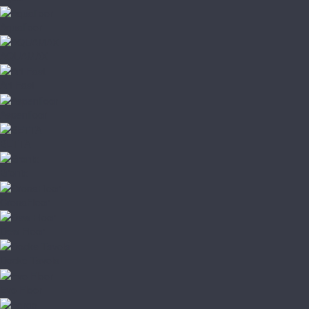
Aquafloor
AQUAMAX
Art East
Aspenfloor
BETTA
Bronix
CronaFloor
Dew Floor
Docke Tavola
Evo Floor