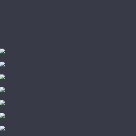
Паркетная доска
Модульный паркет
Паркет ёлочкой
Паркетная химия
Плинтус и подложка
Пробковый пол
Стеновые панели
Штучный паркет
A+Floor
Aberhof
Adelar
Alpine floor
Alta Step
Amadei
Aqua