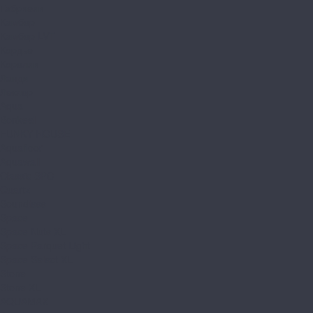
Габриели
Камбер
Камбер LVT
Кордье
Корелли
Ланди
Леклер
Aqua
Bonkeel
FUNKY HOUSE
Aquafloor
Aquawall
Classic SPC
Quartz
Soundless
Space
Space Nuts XL
Space Parquet Light
Space Select XL
Stone
Stone XL
AQUAMAX