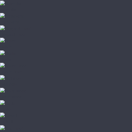
Noventis
Primavera
Respect Floor
Royce
Skalla
SpaceFloor
Steinholz
StoneWood
Tanto
Tarkett