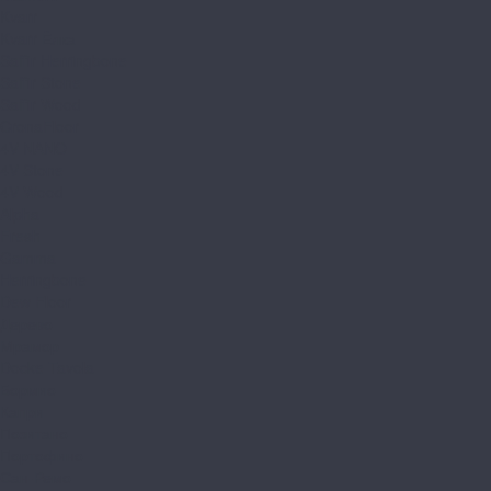
Kvarr
Kvarr Ёлка
Saffir Herringbone
Saffir Stone
Saffir Wood
CronaFloor
4V NANO
4V Stone
4V Wood
Alpha
Fresh
Gamma
Herringbone
Dew Floor
Дерево
Мрамор
Docke Tavola
Бормио
Капри
Позитано
Портофино
Сан-Ремо