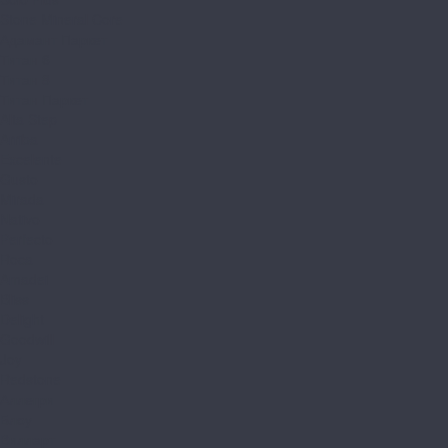
Stone Mineral Core
Адамант Паркет
Титан 6
Титан 8
Титан Паркет
Alta Step
Arriba
Excelente
Gusto
Mirada
Nativo
Perfecto
Roca
Amadei
Bliss
Delight
Goodwill
Joy
Redstone
Аллегри
Блоу
Вилларт