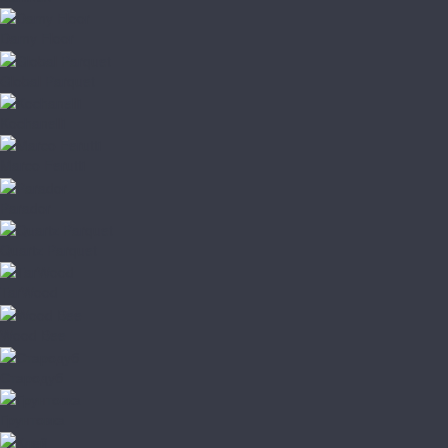
Damy Floor
Global Parquet
Kochanelli
Marco Ferutti
Parador
Quartz Parquet
TarWood
Wood Bee
Стародуб
Грунтовка