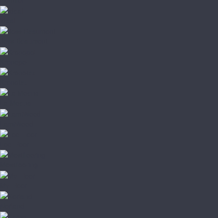
Ideal
Joss Beaumont
Kronopol
Kronotex
La Moena
LamiWood
Loc Floor
Mostflooring
My Floor
Norland