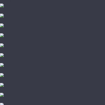
Lab Arte
Parento
Starodyb
Романовский паркет
Amber Wood
Barlinek
City Deco
Fine Art
Focus Floor
Galathea
Karelia