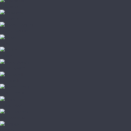
Polarwood
Primavera
Quartz Parquet
Tarkett
Tenfor
Wood System
Kochanelli
Marco Ferutti
Alpine Floor
Arti Parchetto
Barlinek