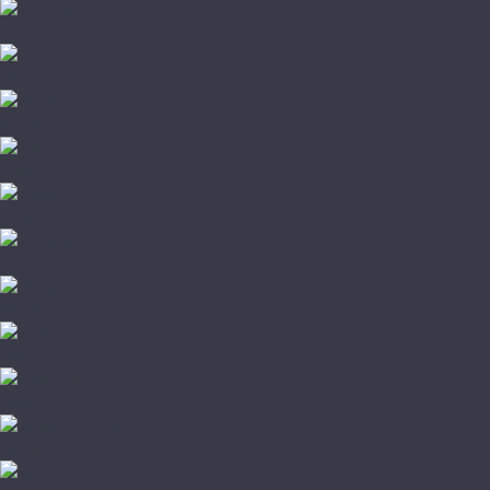
Moduleo
Natura
Norland
Refloor
Tarkett
Tulesna
Vinilam
Amigo
Damy Floor
Jackson Flooring