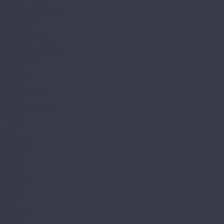
Herringbone Vision
Stone Vision
FloorAge
Forest Collection
Mountain Collection
HOI Flooring
Pekin
Shanghai
Home Expert
Natural
L&#039;Quarzo
Aciendo
Aztec
Aztec MT
Decorrido
Estetico
Magia
Magia LVT
Oasis
Siesta
Siesta LVT
Tesoro