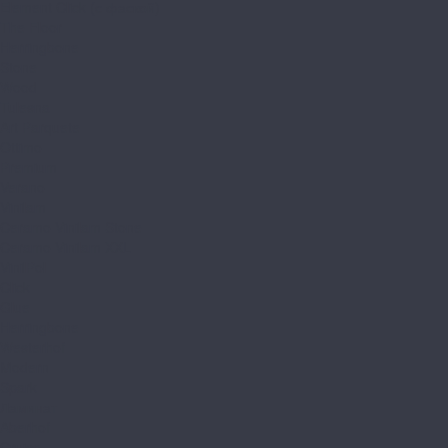
Element Click (с фаской)
The Floor
Herringbone
Stone
Wood
Tulesna
Art Parquete
Ottimo
Premium
Verano
Vinilam
Ceramo Vinilam Stone
Ceramo Vinilam XXL
VinilPol
Click
Glue
Herringbone
Westerhof
Modern
Spark
Ламинат
Aberhof
Cruise