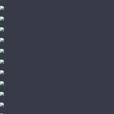
Стародуб
Allure
Alpine Floor
Aquafloor
Bronix
Decoria
Eco Click
FineFlex
FineFloor
Forbo
Hoffmann