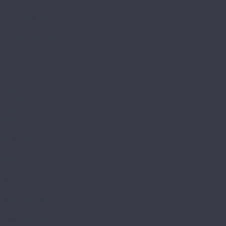
Контакты
Сотрудничество
...
Каталог товаров
SPC ламинат
A+Floor
Aberhof
Alfa
Carmelita
Chevron
Diamante
Petra CL
Petra XXL GD
Prado (планка)
Prado (плитка)
Rhein CL
Rhein GD
Adelar
Eterna
Eterna Acoustic
Solida
Solida Acoustic