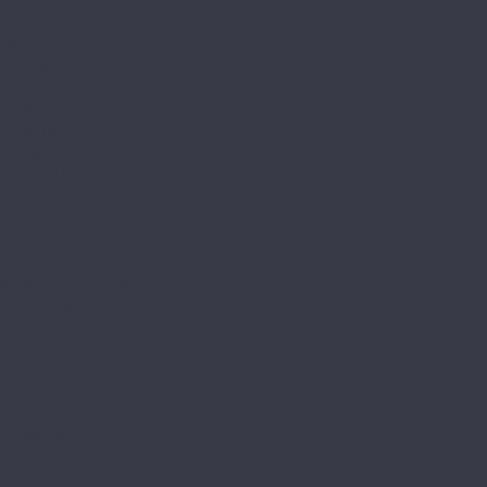
Cyclone
Storm
Tornado
AGT
Armonia Large
Armonia Slim
Bering
Concept Neo
Effect 8мм
Effect Elegance
Effect Premium
Marco Polo
Marco Polo Premium
Natura Line 8мм
Natura Select
Alloc
Alloc Grand Avenue
Alloc Grand Avenue Stone
Alloc Original
Alpine Floor
Alpine Floor by Camsan
Albero