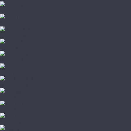
Damy Floor
Galathea
Global Parquet
Kochanelli
Marco Ferutti
Primavera
Quartz Parquet
TarWood
Wood Bee
Wood System