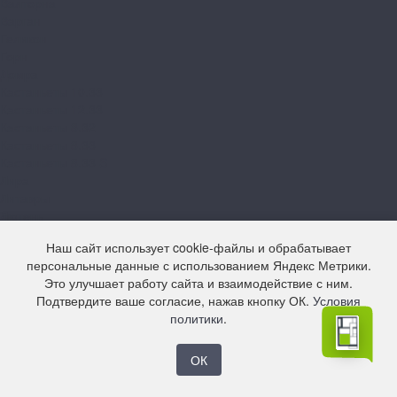
Валторна
Варган
Геликон
Горн
Домра
Кастаньеты 10.33
Кастаньеты 12.33
Кастаньеты 8.32
Кастаньеты 8.33
Кастаньеты 8.33 S
Лира
Литавры
Лютень
Мелодика
Наш сайт использует cookie-файлы и обрабатывает
Орган
персональные данные с использованием Яндекс Метрики.
Свирель 10.33
Это улучшает работу сайта и взаимодействие с ним.
Свирель 12.33
Подтвердите ваше согласие, нажав кнопку ОК.
Условия
Свирель 8.33
политики
.
Фанфара
Цитра
Arteo
ОК
10 XL WR
8 M WR