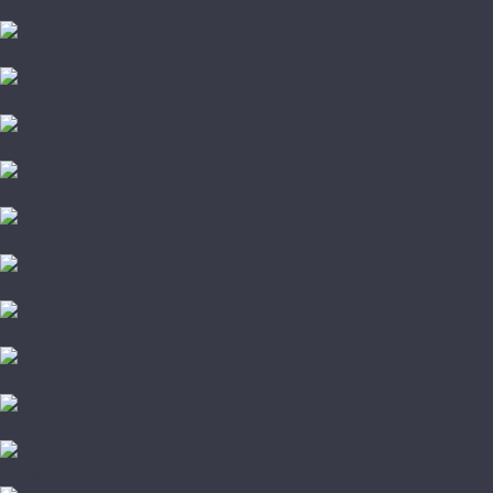
The Floor
Tulesna
Vinilam
VinilPol
Westerhof
Aberhof
AGT
Alloc
Alpine Floor
Alsafloor
Amadei