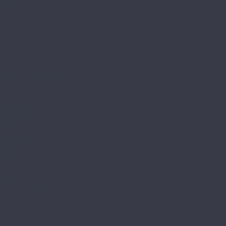
Legno Extra
Milango
Premium
Alpine Floor by Classen
Aqua Life
Aqua Life XL
Ville
Alpine Floor Original
Aura
Chevron Art
Herringbone 10
Herringbone 12
Herringbone 12 Pro
Herringbone 8 Pro
Intensity
Alsafloor
Creative Baton Rompu
Osmoze
Solid Medium
Solid Plus
Amadei
Арфа