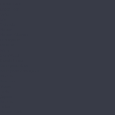
STONE FJORD
SpaceFloor
Ceres
Eris
Steinholz
Element
Element Chevron
Herringbone
Monolith
Prime
StoneWood
Classic 3,5мм
Венгерская ёлка
Венгерская ёлка 3,5мм
Камень
Классика
Эталон
Tanto
Дерево
Камень
Tarkett
Element Click