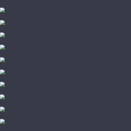
Fargo
FastFloor
Firmfit
Floor Factor
FloorAge
HOI Flooring
Home Expert
L'Quarzo
Lamiwood
NATURA
Norland