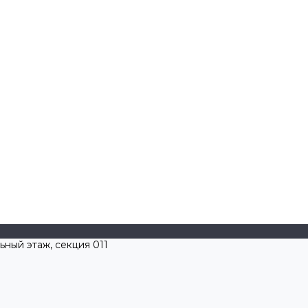
ьный этаж, секция 011