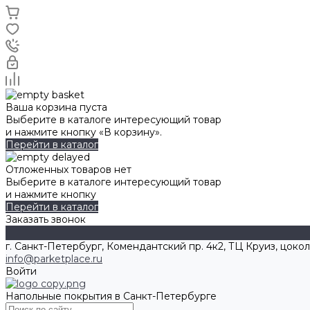
Ваша корзина пуста
Выберите в каталоге интересующий товар
и нажмите кнопку «В корзину».
Перейти в каталог
Отложенных товаров нет
Выберите в каталоге интересующий товар
и нажмите кнопку
Перейти в каталог
Заказать звонок
г. Санкт-Петербург, Комендантский пр. 4к2, ТЦ Круиз, цокол
info@parketplace.ru
Войти
Напольные покрытия в Санкт-Петербурге