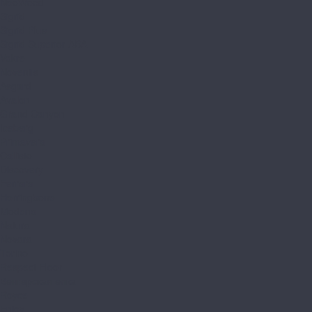
NeoWood
Sigrid
Sigrid Plus
Sigrid Superior ABA
Vakre
Noventis
Asgard
Avalon
Grand Canyon
Iceberg
Primavera
Callisto
Discovery
Ferrara
Herringbone
Modena
Natura
Novara
Torino
Respect Floor
Венгерская елка
Royce
Enjoy