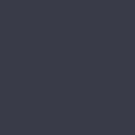
Swiss Krono
Herringbone
Parfe Floor Classic
Parfe Floor Narrow
Parfe Floor Narrow 8 мм
Parfe Floor XL
Super Solid Jangal
Tarkett
Artisan
Navigator
Timber
Forester
Harvest
Lumber
Ranger
Westerhof
Aristocrat
Cosmo
Effect
Effect Premium
Gloria Camsan
Platinum+