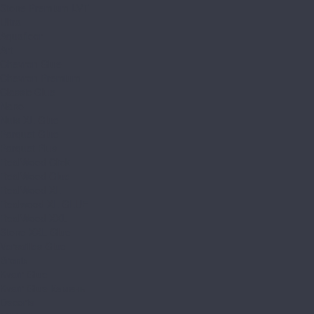
Stone Premium LVT
Ultra
Aquafloor
Art
Chevron Glue
Chevron Premium
Classic Glue
Nano
Nuts XL Glue
Parquet Glue
Parquet Plus
RealWood Click
RealWood Glue
RealWood XL
Realwood XL GLUE
RealWood XXL
Stone XXL Glue
Versailles Glue
Bronix
Kvarr Glue
Kvarr Glue Камень
Decoria