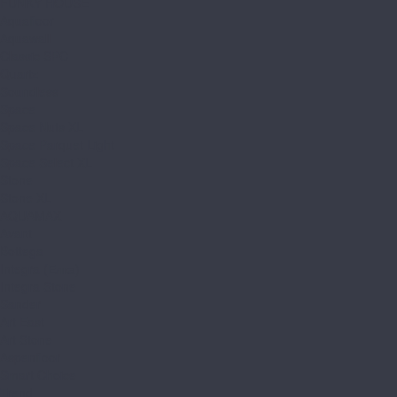
FUNKY HOUSE
Aquafloor
Aquawall
Classic SPC
Quartz
Soundless
Space
Space Nuts XL
Space Parquet Light
Space Select XL
Stone
Stone XL
AQUAMAX
Avant
Bottega
Integra (Елка)
Integra Stone
Sander
Art East
Art Stone
Aspenfloor
Smart Choice
Trend