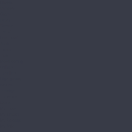
Classic
Dynasty
Glanz
Relax
Samba
Trend
Loc Floor
Arctic
Fancy
Plus
Mostflooring
Brilliant
Excellent
High glossy
Natural
Prestige
Provence
Quick
My Floor
My Chalet
My Cottage
My Villa
Residence