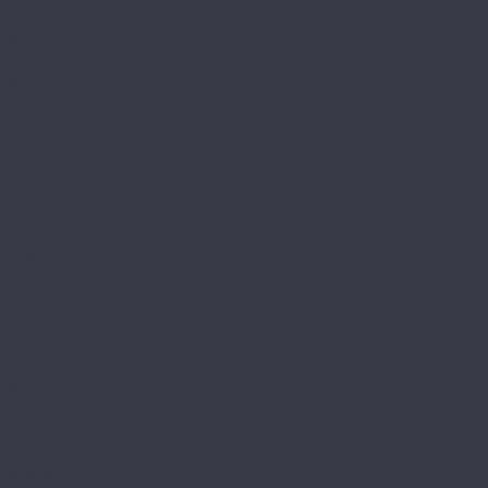
Jersey 4V
Qvadro
Respect
Rich
Sense 4V
Sense LVT
Ultima
Skalla
Chevron
EXCLUSIVE
NARROW
PREMIUM
STANDART
STONE FJORD
SpaceFloor
Ceres
Eris
Steinholz
Element
Element Chevron
Herringbone
Monolith