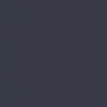
Testa Platinium
Zodiak Platinium
Kronotex
Amazone
Aqua Amazone
Aqua Robusto
Dynamic Plus
Exquisit
Exquisit Plus
Herringbone
Mammut
Mammut Plus
Mega Plus
Robusto
La Moena
Bella Marianna
Bellamonte
Monte Cristallo
Valoroso Hasan
LamiWood
Antiquary
Bristol