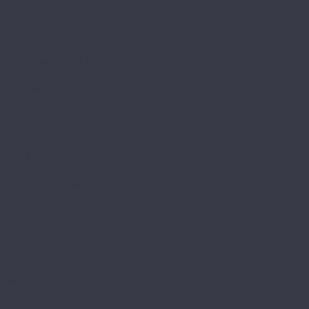
Prime
StoneWood
Classic 3,5мм
Венгерская ёлка
Венгерская ёлка 3,5мм
Камень
Классика
Эталон
Tanto
Дерево
Камень
Tarkett
Element Click
Element Click (с фаской)
The Floor
Herringbone
Stone
Wood
Tulesna
Art Parquete
Ottimo
Premium
Verano