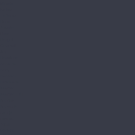
Mirada
Nativo
Perfecto
Roca
Amadei
Bliss
Delight
Goodwill
Joy
Redstone
Аллегри
Блоу
Вилларт
Габриели
Камбер
Камбер LVT
Кордье
Корелли
Ланди
Леклер
Aqua
Bonkeel