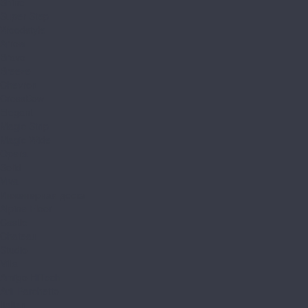
Shine
Super Step
Woodstyle
Arrow
Bravo
Breeze
Chevron
CrossBow
Elegant
Magic Strip
Magic Wide
Opera
Solid
Viva
Инженерная доска
Alpine Floor
Castle
Chateau
Studio
Villa
Amigo HiTech
Arti Parchetto
Italian