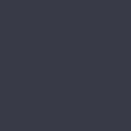
Chevron Art
Herringbone 10
Herringbone 12
Herringbone 12 Pro
Herringbone 8 Pro
Intensity
Alsafloor
Creative Baton Rompu
Osmoze
Solid Medium
Solid Plus
Amadei
Арфа
Валторна
Варган
Геликон
Горн
Домра
Кастаньеты 10.33
Кастаньеты 12.33
Кастаньеты 8.32
Кастаньеты 8.33
Кастаньеты 8.33 S