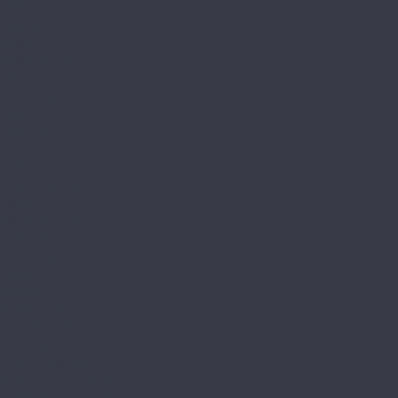
Chevron
Diamante
Petra CL
Petra XXL GD
Prado (планка)
Prado (плитка)
Rhein CL
Rhein GD
Adelar
Eterna
Eterna Acoustic
Solida
Solida Acoustic
Alpine floor
by Classen Pro Nature
Chevron Alpine
Classic
Classic Light
Eclipse Super Matt
Expressive Parquet
Grand Sequoia
Grand Sequoia 5 mm
Grand Sequoia Light