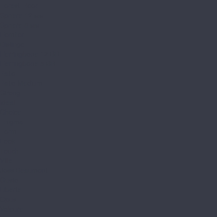
Forest Floor
Sphere 12 мм
Sphere 8 мм
Homflor
Distingo
Herringbone 12 BR
Herringbone 8 BR
Patio
Patio Medium
Strong
Ideal
Choice
Enigma
Form
Look
Touch
Ville
Joss Beaumont
Gusto
Liberte
Opus
Valeure