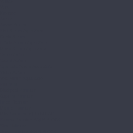
Veritas
Vertu
Kronopol
Aurum
Aroma Aurum
Fiori Aurum Aqua Zero
Gusto Aurum
Infinity Aurum Aqua Zero
Movie Aurum Aqua Zero
Senso Aurum
Sound Aurum
Symfonia Aurum Aqua Zero
Vision Aurum
Volo Aurum Aqua Zero
Platinium
Blackpool Platinium
Cuprum Platinium
Linea Platinium
Marine Platinium
Milo Platinium AQUA BLOCK
Paloma Platinium AQUA BLOCK
Slim Platinium
Terra Platinium AQUA BLOCK