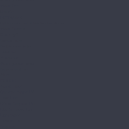
Wood Bee
Chevron
Herringbone
Однополосная инженерная доска
Wood System
Стародуб
Белые ночи
Венгерская елка
Таежная
Уральская
Французская елка
Виниловый пол
Allure
ISOCORE
Alpine Floor
Chevron Alpine LVT
Easy Line
Grand Sequoia LVT
Liberty Loose Lay
Light Stone
Parquet LVT
Sequoia