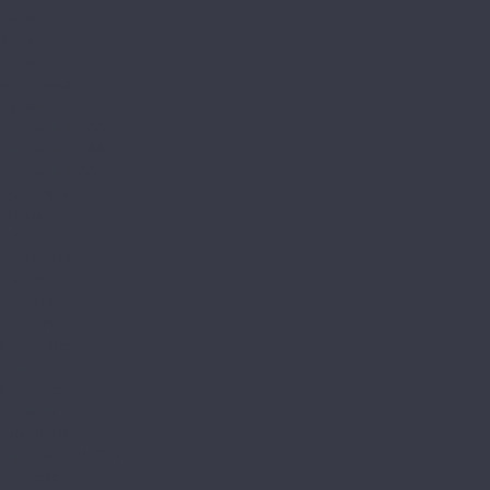
Лира
Литавры
Лютень
Мелодика
Орган
Свирель 10.33
Свирель 12.33
Свирель 8.33
Фанфара
Цитра
Arteo
10 XL WR
8 M WR
8 S WR
8 XL WR
Berry Alloc
Chateau
Binyl Pro
Classen
Adventure WR
Ambience 4V WR
Euphoria WR