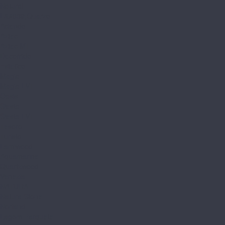
Natural
L&#039;Quarzo
Aciendo
Aztec
Aztec MT
Decorrido
Estetico
Magia
Magia LVT
Oasis
Siesta
Siesta LVT
Tesoro
Turisto
Lamiwood
Aquamarine
Quartzwood
Venezia
NATURA
Natura Stone
Norland
Lagom Parquete