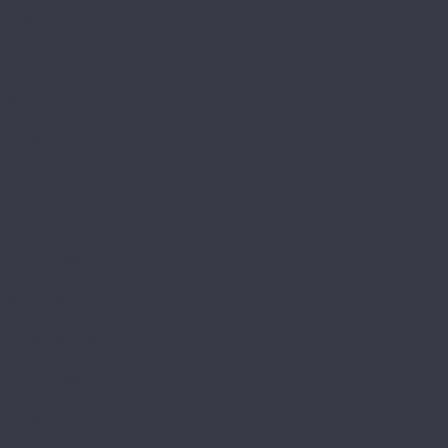
Parquet 4 мм
Stone
FastFloor
Country
Stone
Firmfit
Calisto
Discovery
Herringbone
Tiles
Floor Factor
Classic Vision
Country Vision
Herringbone Vision
Stone Vision
FloorAge
Forest Collection
Mountain Collection
HOI Flooring
Pekin
Shanghai
Home Expert