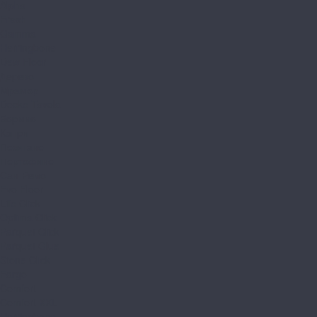
Alpha
Fresh
Gamma
Herringbone
Dew Floor
Дерево
Мрамор
Docke Tavola
Бормио
Капри
Позитано
Портофино
Сан-Ремо
Evo Floor
Life Click
Optima Click
Parquet Click
Parquet Glue
Stone Click
Fargo
Comfort
Comfort XXL
Herringbone