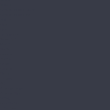
Vinilam
Ceramo Vinilam Stone
Ceramo Vinilam XXL
VinilPol
Click
Glue
Herringbone
Westerhof
Modern
Spark
Ламинат
Aberhof
Cruise
Cyclone
Storm
Tornado
AGT
Armonia Large
Armonia Slim
Bering
Concept Neo
Effect 8мм