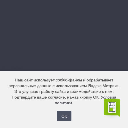
Hoffmann
Decoration
Duplex
Simple
Stripes
Walls
Moduleo
LayRed
LayRed EIR
LayRed Herringbone
Next
Next Acoustic
Roots 40
Roots 55
Наш сайт использует cookie-файлы и обрабатывает
Roots 55 EIR
персональные данные с использованием Яндекс Метрики.
Roots Herringbone
Это улучшает работу сайта и взаимодействие с ним.
Natura
Подтвердите ваше согласие, нажав кнопку ОК.
Условия
Natura Original
политики
.
Norland
Lagom Parquet LVT
ОК
Sigrid LVT
Refloor