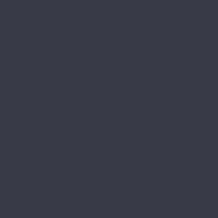
Grand Sequoia Superior ABA
Grand Sequoia Village
Intense
Nut
Parquet Light
Parquet Premium
Parquet Sirocco
Premium 12
Premium XL
Real Wood
Sequoia
Solo
Solo Plus
Stone Mineral Core
Адамант Паркет
Титан 6
Титан 8
Титан Паркет
Alta Step
Arriba
Excelente
Gusto