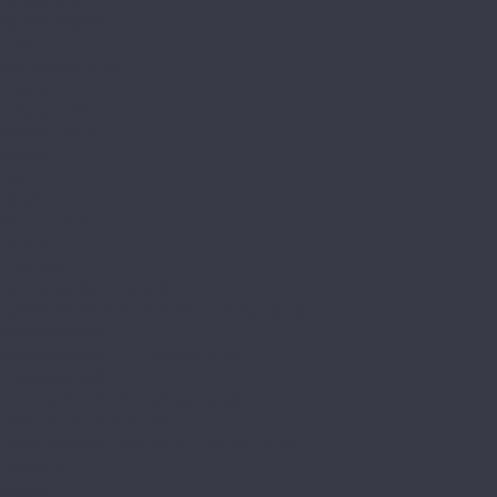
Classic 8/33 4V
Faus
Cosmopolitan 4V
Elegance
Elegance XXL
Industry Tiles
Master
Retro
Sense
Stone Effects
Syncro
FirstFloor
Excellence Black Core 4D
Excellence Black Core 4D Английская ёлка
Nobless Matt 3D
Nobless Matt 3D Английская ёлка
Passion Matt 3D
Passion Matt 3D Английская ёлка
Supreme Black Core 4D
Supreme Black Core 4D Английская ёлка
Floorpan
Lagoon