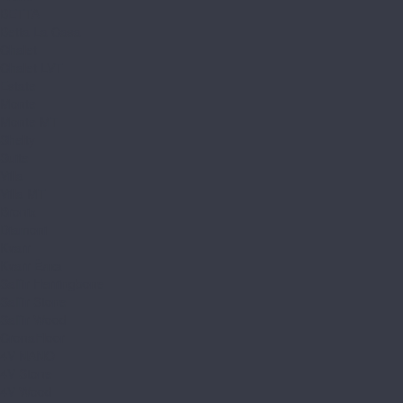
BETTA
Betta La Casa
Chalet
Chalet LVT
Estate
Monte
Monte MT
Shelty
Suite
Villa
Villa MT
Bronix
Diamoni
Kvarr
Kvarr Ёлка
Saffir Herringbone
Saffir Stone
Saffir Wood
CronaFloor
4V NANO
4V Stone
4V Wood