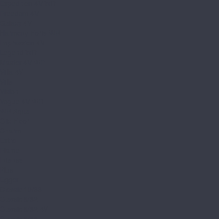
Expedition 4V WR
Freedom 4V
Galaxy 4V
Harmony Forte WR
Impression 4V
Legend WR
Master 4V WR
Villa 4V
Ville
Vision
Vogue 4V WR
WR Aqua
Clix Floor
Charm
Extra
Flame
Intense
Plus
Egger
Classic 10/33
Classic 8/32
Classic 8/32 4V
Classic 8/33