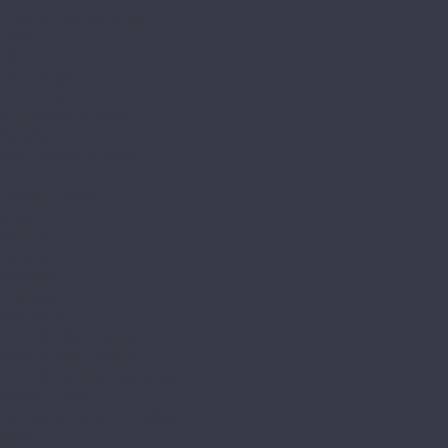
Lago Венгерская елка
Largo
Lite
Lite Квадраты
Damy Floor
Английская Ёлочка
Палуба
Французская Ёлочка
Galathea
Global Parquet
Ёлка
Кантри
Комфорт
Премиум
Стандарт
Kochanelli
Desierto 160 ширина
Desierto 200 ширина
Desierto Французская елка
Marco Ferutti
Венгерская ёлка Hermitage
Орех