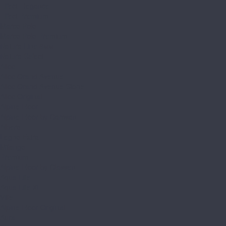
Effect Elegance
Effect Premium
Marco Polo
Marco Polo Premium
Natura Line 8мм
Natura Select
Alloc
Alloc Grand Avenue
Alloc Grand Avenue Stone
Alloc Original
Alpine Floor
Alpine Floor by Camsan
Albero
Legno Extra
Milango
Premium
Alpine Floor by Classen
Aqua Life
Aqua Life XL
Ville
Alpine Floor Original
Aura