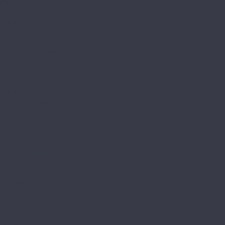
Mild Tile
Office Tile
Eco Click
EcoRich
EcoRich
EcoRich Dry Back
EcoStone
EcoStone Click Drop
EcoStone Dry Back
EcoWood
EcoWood Click Drop
EcoWood Dry Back
FineFlex
FineFlex Light
FineFlex Stone
FineFlex Wood
FineFloor
FF-1200 Strong
FF-1300 Light
FF-1500 Stone
FF-1500 Wood
FF-1800 Gear
Forbo