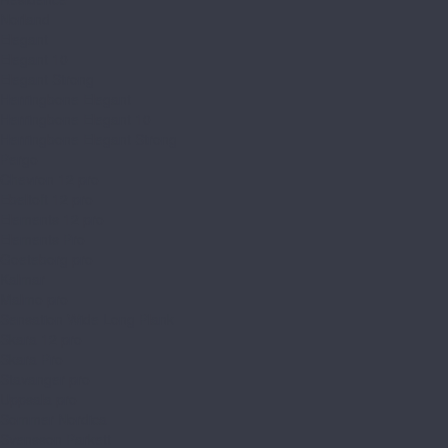
Norland
Elegant
Elegant 10
Elegant Strong
Herringbone Elegant
Herringbone Elegant 10
Herringbone Elegant Strong
Pergo
Chevron 12 pro
Ebeltoft 12 pro
Elements 12 pro
Elements Pro
Goeteborg pro
Kalmar
Malmo pro
Sensation Wide Long Plank
Skara 12 pro
Skara Pro
Stavanger pro
Uppsala pro
Sommer Nordica
Svensson Parkett