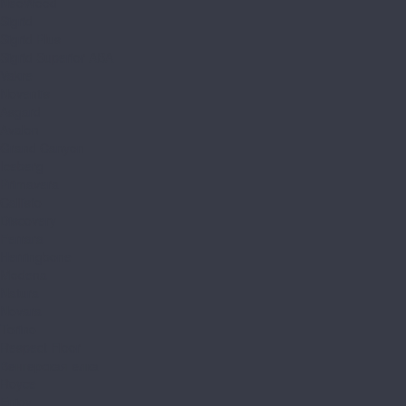
NeoWood
Sigrid
Sigrid Plus
Sigrid Superior ABA
Vakre
Noventis
Asgard
Avalon
Grand Canyon
Iceberg
Primavera
Callisto
Discovery
Ferrara
Herringbone
Modena
Natura
Novara
Torino
Respect Floor
Венгерская елка
Royce
Enjoy