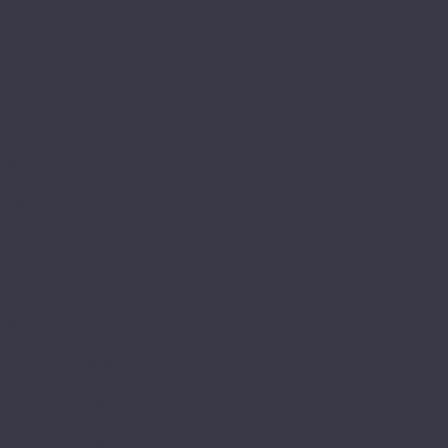
Chevron Art
Herringbone 10
Herringbone 12
Herringbone 12 Pro
Herringbone 8 Pro
Intensity
Alsafloor
Creative Baton Rompu
Osmoze
Solid Medium
Solid Plus
Amadei
Арфа
Валторна
Варган
Геликон
Горн
Домра
Кастаньеты 10.33
Кастаньеты 12.33
Кастаньеты 8.32
Кастаньеты 8.33
Кастаньеты 8.33 S