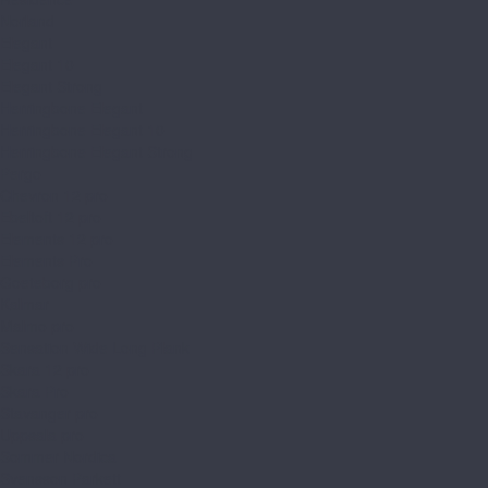
Norland
Elegant
Elegant 10
Elegant Strong
Herringbone Elegant
Herringbone Elegant 10
Herringbone Elegant Strong
Pergo
Chevron 12 pro
Ebeltoft 12 pro
Elements 12 pro
Elements Pro
Goeteborg pro
Kalmar
Malmo pro
Sensation Wide Long Plank
Skara 12 pro
Skara Pro
Stavanger pro
Uppsala pro
Sommer Nordica
Svensson Parkett