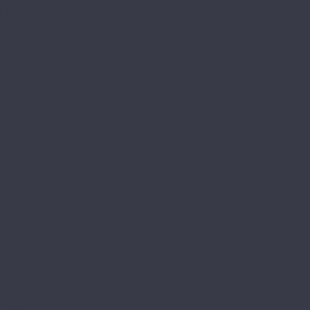
Classic 8/33 4V
Faus
Cosmopolitan 4V
Elegance
Elegance XXL
Industry Tiles
Master
Retro
Sense
Stone Effects
Syncro
FirstFloor
Excellence Black Core 4D
Excellence Black Core 4D Английская ёлка
Nobless Matt 3D
Nobless Matt 3D Английская ёлка
Passion Matt 3D
Passion Matt 3D Английская ёлка
Supreme Black Core 4D
Supreme Black Core 4D Английская ёлка
Floorpan
Lagoon