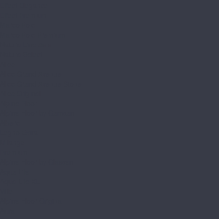
Effect Elegance
Effect Premium
Marco Polo
Marco Polo Premium
Natura Line 8мм
Natura Select
Alloc
Alloc Grand Avenue
Alloc Grand Avenue Stone
Alloc Original
Alpine Floor
Alpine Floor by Camsan
Albero
Legno Extra
Milango
Premium
Alpine Floor by Classen
Aqua Life
Aqua Life XL
Ville
Alpine Floor Original
Aura