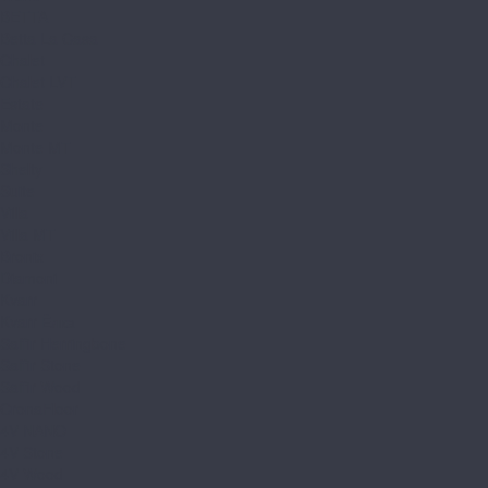
BETTA
Betta La Casa
Chalet
Chalet LVT
Estate
Monte
Monte MT
Shelty
Suite
Villa
Villa MT
Bronix
Diamoni
Kvarr
Kvarr Ёлка
Saffir Herringbone
Saffir Stone
Saffir Wood
CronaFloor
4V NANO
4V Stone
4V Wood