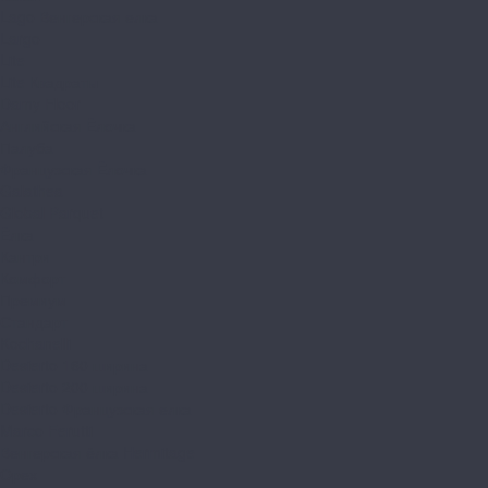
Lago Венгерская елка
Largo
Lite
Lite Квадраты
Damy Floor
Английская Ёлочка
Палуба
Французская Ёлочка
Galathea
Global Parquet
Ёлка
Кантри
Комфорт
Премиум
Стандарт
Kochanelli
Desierto 160 ширина
Desierto 200 ширина
Desierto Французская елка
Marco Ferutti
Венгерская ёлка Hermitage
Орех