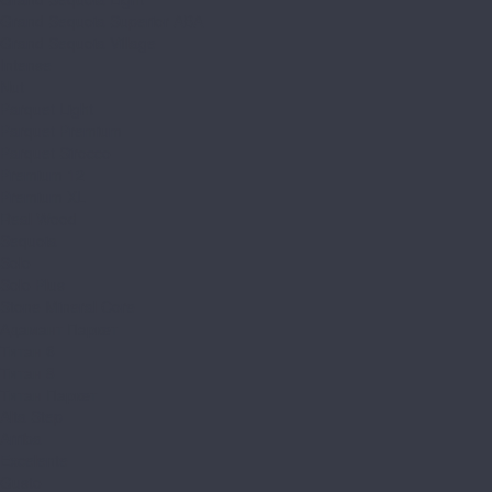
Grand Sequoia Superior ABA
Grand Sequoia Village
Intense
Nut
Parquet Light
Parquet Premium
Parquet Sirocco
Premium 12
Premium XL
Real Wood
Sequoia
Solo
Solo Plus
Stone Mineral Core
Адамант Паркет
Титан 6
Титан 8
Титан Паркет
Alta Step
Arriba
Excelente
Gusto