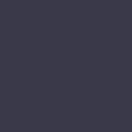
Forest Floor
Sphere 12 мм
Sphere 8 мм
Homflor
Distingo
Herringbone 12 BR
Herringbone 8 BR
Patio
Patio Medium
Strong
Ideal
Choice
Enigma
Form
Look
Touch
Ville
Joss Beaumont
Gusto
Liberte
Opus
Valeure