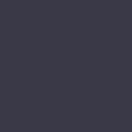
Hoffmann
Decoration
Duplex
Simple
Stripes
Walls
Moduleo
LayRed
LayRed EIR
LayRed Herringbone
Next
Next Acoustic
Roots 40
Roots 55
Roots 55 EIR
Roots Herringbone
Natura
Natura Original
Norland
Lagom Parquet LVT
Sigrid LVT
Refloor