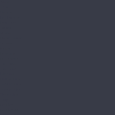
Alpha
Fresh
Gamma
Herringbone
Dew Floor
Дерево
Мрамор
Docke Tavola
Бормио
Капри
Позитано
Портофино
Сан-Ремо
Evo Floor
Life Click
Optima Click
Parquet Click
Parquet Glue
Stone Click
Fargo
Comfort
Comfort XXL
Herringbone