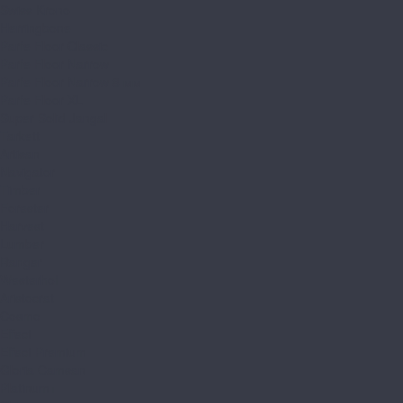
Swiss Krono
Herringbone
Parfe Floor Classic
Parfe Floor Narrow
Parfe Floor Narrow 8 мм
Parfe Floor XL
Super Solid Jangal
Tarkett
Artisan
Navigator
Timber
Forester
Harvest
Lumber
Ranger
Westerhof
Aristocrat
Cosmo
Effect
Effect Premium
Gloria Camsan
Platinum+