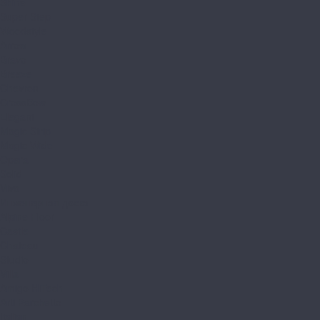
Shine
Super Step
Woodstyle
Arrow
Bravo
Breeze
Chevron
CrossBow
Elegant
Magic Strip
Magic Wide
Opera
Solid
Viva
Инженерная доска
Alpine Floor
Castle
Chateau
Studio
Villa
Amigo HiTech
Arti Parchetto
Italian