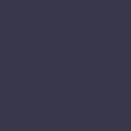
Parquet 4 мм
Stone
FastFloor
Country
Stone
Firmfit
Calisto
Discovery
Herringbone
Tiles
Floor Factor
Classic Vision
Country Vision
Herringbone Vision
Stone Vision
FloorAge
Forest Collection
Mountain Collection
HOI Flooring
Pekin
Shanghai
Home Expert