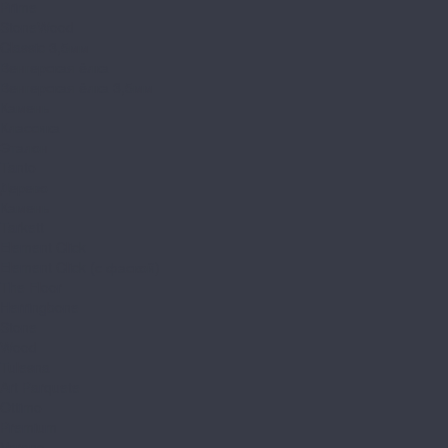
Prime
StoneWood
Classic 3,5мм
Венгерская ёлка
Венгерская ёлка 3,5мм
Камень
Классика
Эталон
Tanto
Дерево
Камень
Tarkett
Element Click
Element Click (с фаской)
The Floor
Herringbone
Stone
Wood
Tulesna
Art Parquete
Ottimo
Premium
Verano