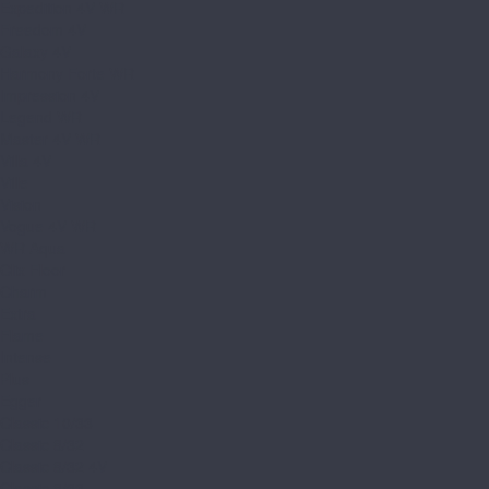
Expedition 4V WR
Freedom 4V
Galaxy 4V
Harmony Forte WR
Impression 4V
Legend WR
Master 4V WR
Villa 4V
Ville
Vision
Vogue 4V WR
WR Aqua
Clix Floor
Charm
Extra
Flame
Intense
Plus
Egger
Classic 10/33
Classic 8/32
Classic 8/32 4V
Classic 8/33