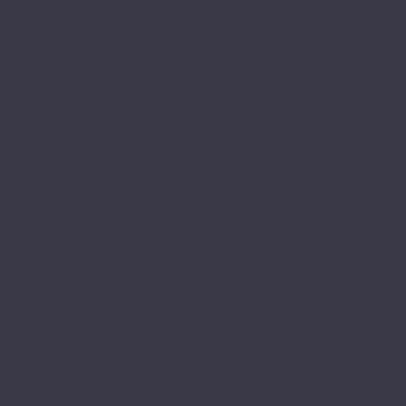
Лира
Литавры
Лютень
Мелодика
Орган
Свирель 10.33
Свирель 12.33
Свирель 8.33
Фанфара
Цитра
Arteo
10 XL WR
8 M WR
8 S WR
8 XL WR
Berry Alloc
Chateau
Binyl Pro
Classen
Adventure WR
Ambience 4V WR
Euphoria WR