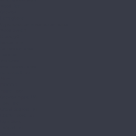
Wood Bee
Chevron
Herringbone
Однополосная инженерная доска
Wood System
Стародуб
Белые ночи
Венгерская елка
Таежная
Уральская
Французская елка
Виниловый пол
Allure
ISOCORE
Alpine Floor
Chevron Alpine LVT
Easy Line
Grand Sequoia LVT
Liberty Loose Lay
Light Stone
Parquet LVT
Sequoia