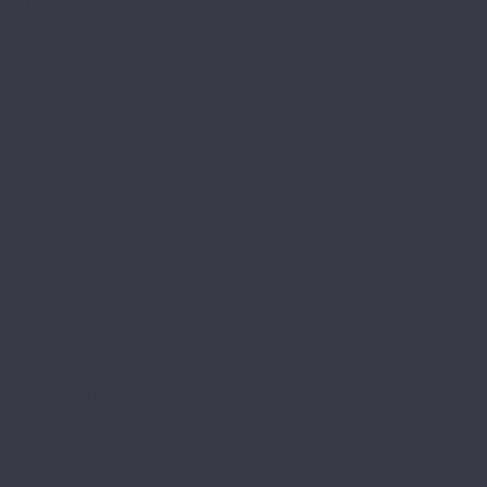
Mild Tile
Office Tile
Eco Click
EcoRich
EcoRich
EcoRich Dry Back
EcoStone
EcoStone Click Drop
EcoStone Dry Back
EcoWood
EcoWood Click Drop
EcoWood Dry Back
FineFlex
FineFlex Light
FineFlex Stone
FineFlex Wood
FineFloor
FF-1200 Strong
FF-1300 Light
FF-1500 Stone
FF-1500 Wood
FF-1800 Gear
Forbo