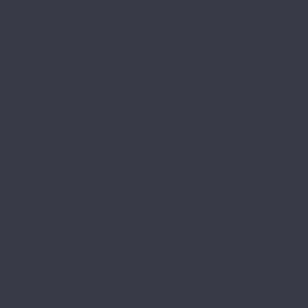
Stone Premium LVT
Ultra
Aquafloor
Art
Chevron Glue
Chevron Premium
Classic Glue
Nano
Nuts XL Glue
Parquet Glue
Parquet Plus
RealWood Click
RealWood Glue
RealWood XL
Realwood XL GLUE
RealWood XXL
Stone XXL Glue
Versailles Glue
Bronix
Kvarr Glue
Kvarr Glue Камень
Decoria