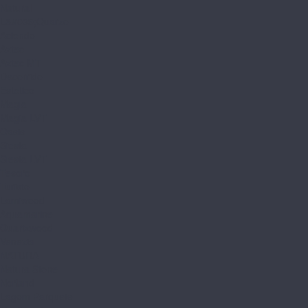
Natural
L&#039;Quarzo
Aciendo
Aztec
Aztec MT
Decorrido
Estetico
Magia
Magia LVT
Oasis
Siesta
Siesta LVT
Tesoro
Turisto
Lamiwood
Aquamarine
Quartzwood
Venezia
NATURA
Natura Stone
Norland
Lagom Parquete