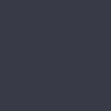
Mirada
Nativo
Perfecto
Roca
Amadei
Bliss
Delight
Goodwill
Joy
Redstone
Аллегри
Блоу
Вилларт
Габриели
Камбер
Камбер LVT
Кордье
Корелли
Ланди
Леклер
Aqua
Bonkeel