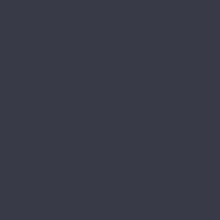
Chevron
Diamante
Petra CL
Petra XXL GD
Prado (планка)
Prado (плитка)
Rhein CL
Rhein GD
Adelar
Eterna
Eterna Acoustic
Solida
Solida Acoustic
Alpine floor
by Classen Pro Nature
Chevron Alpine
Classic
Classic Light
Eclipse Super Matt
Expressive Parquet
Grand Sequoia
Grand Sequoia 5 mm
Grand Sequoia Light