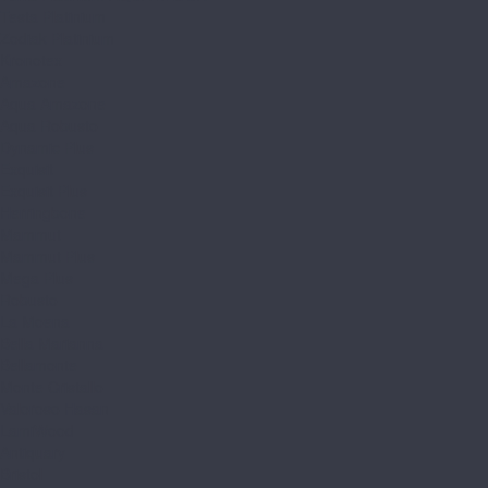
Testa Platinium
Zodiak Platinium
Kronotex
Amazone
Aqua Amazone
Aqua Robusto
Dynamic Plus
Exquisit
Exquisit Plus
Herringbone
Mammut
Mammut Plus
Mega Plus
Robusto
La Moena
Bella Marianna
Bellamonte
Monte Cristallo
Valoroso Hasan
LamiWood
Antiquary
Bristol