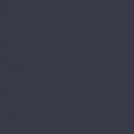
Jersey 4V
Qvadro
Respect
Rich
Sense 4V
Sense LVT
Ultima
Skalla
Chevron
EXCLUSIVE
NARROW
PREMIUM
STANDART
STONE FJORD
SpaceFloor
Ceres
Eris
Steinholz
Element
Element Chevron
Herringbone
Monolith