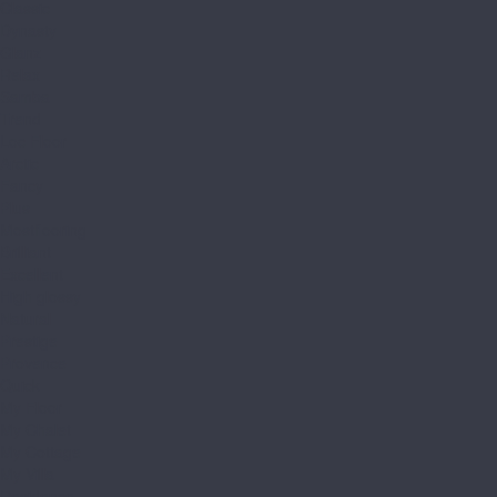
Classic
Dynasty
Glanz
Relax
Samba
Trend
Loc Floor
Arctic
Fancy
Plus
Mostflooring
Brilliant
Excellent
High glossy
Natural
Prestige
Provence
Quick
My Floor
My Chalet
My Cottage
My Villa
Residence