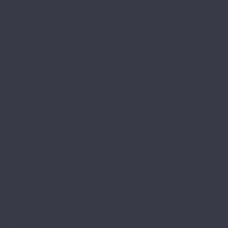
Vinilam
Ceramo Vinilam Stone
Ceramo Vinilam XXL
VinilPol
Click
Glue
Herringbone
Westerhof
Modern
Spark
Ламинат
Aberhof
Cruise
Cyclone
Storm
Tornado
AGT
Armonia Large
Armonia Slim
Bering
Concept Neo
Effect 8мм