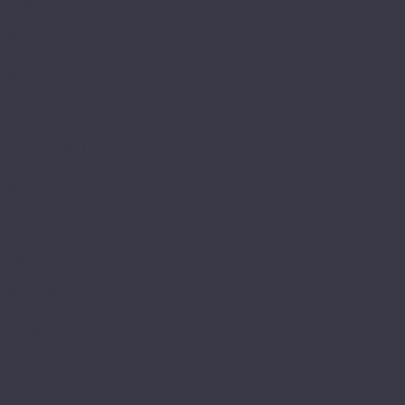
FUNKY HOUSE
Aquafloor
Aquawall
Classic SPC
Quartz
Soundless
Space
Space Nuts XL
Space Parquet Light
Space Select XL
Stone
Stone XL
AQUAMAX
Avant
Bottega
Integra (Елка)
Integra Stone
Sander
Art East
Art Stone
Aspenfloor
Smart Choice
Trend