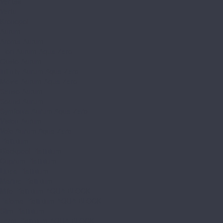
Veritas
Vertu
Kronopol
Aurum
Aroma Aurum
Fiori Aurum Aqua Zero
Gusto Aurum
Infinity Aurum Aqua Zero
Movie Aurum Aqua Zero
Senso Aurum
Sound Aurum
Symfonia Aurum Aqua Zero
Vision Aurum
Volo Aurum Aqua Zero
Platinium
Blackpool Platinium
Cuprum Platinium
Linea Platinium
Marine Platinium
Milo Platinium AQUA BLOCK
Paloma Platinium AQUA BLOCK
Slim Platinium
Terra Platinium AQUA BLOCK