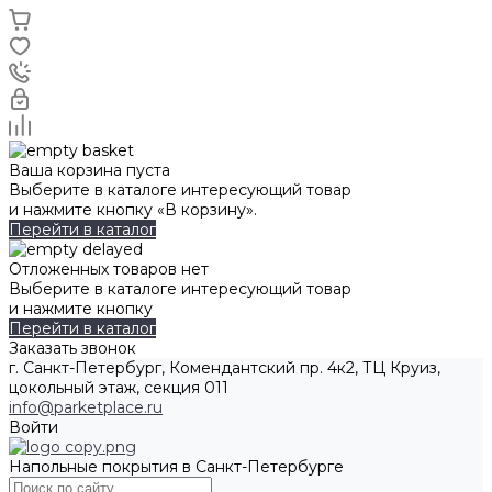
Ваша корзина пуста
Выберите в каталоге интересующий товар
и нажмите кнопку «В корзину».
Перейти в каталог
Отложенных товаров нет
Выберите в каталоге интересующий товар
и нажмите кнопку
Перейти в каталог
Заказать звонок
г. Санкт-Петербург, Комендантский пр. 4к2, ТЦ Круиз,
цокольный этаж, секция 011
info@parketplace.ru
Войти
Напольные покрытия в Санкт-Петербурге