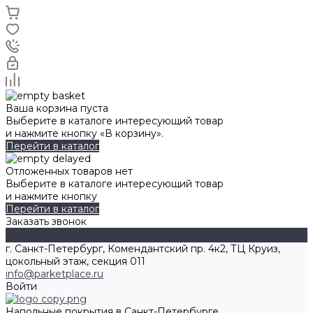
Ваша корзина пуста
Выберите в каталоге интересующий товар
и нажмите кнопку «В корзину».
Перейти в каталог
Отложенных товаров нет
Выберите в каталоге интересующий товар
и нажмите кнопку
Перейти в каталог
Заказать звонок
г. Санкт-Петербург, Комендантский пр. 4к2, ТЦ Круиз,
цокольный этаж, секция 011
info@parketplace.ru
Войти
Напольные покрытия в Санкт-Петербурге