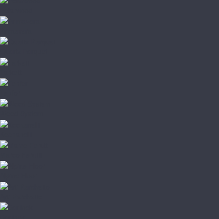
Polarwood
Primavera
Quartz Parquet
Tarkett
Tenfor
Wood System
Kochanelli
Marco Ferutti
Alpine Floor
Arti Parchetto
Barlinek