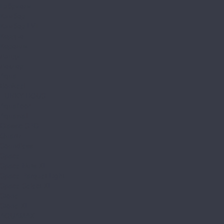
Габриели
Камбер
Камбер LVT
Кордье
Корелли
Ланди
Леклер
Aqua
Bonkeel
FUNKY HOUSE
Aquafloor
Aquawall
Classic SPC
Quartz
Soundless
Space
Space Nuts XL
Space Parquet Light
Space Select XL
Stone
Stone XL
AQUAMAX