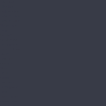
Evo Floor
Life Click
Optima Click
Parquet Click
Parquet Glue
Stone Click
Fargo
Comfort
Comfort XXL
Herringbone
Parquet 4 мм
Stone
FastFloor
Country
Stone
Firmfit
Calisto
Discovery
Herringbone
Tiles
Floor Factor
Classic Vision
Country Vision