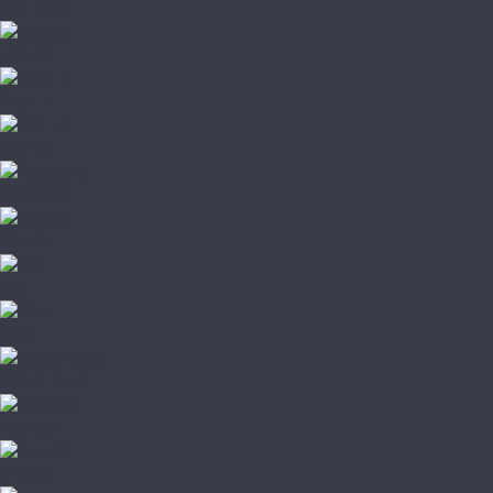
The Floor
Tulesna
Vinilam
VinilPol
Westerhof
Aberhof
AGT
Alloc
Alpine Floor
Alsafloor
Amadei