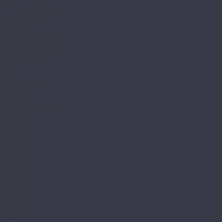
Herringbone Vision
Stone Vision
FloorAge
Forest Collection
Mountain Collection
HOI Flooring
Pekin
Shanghai
Home Expert
Natural
L&#039;Quarzo
Aciendo
Aztec
Aztec MT
Decorrido
Estetico
Magia
Magia LVT
Oasis
Siesta
Siesta LVT
Tesoro