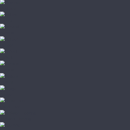
Moduleo
Natura
Norland
Refloor
Tarkett
Tulesna
Vinilam
Amigo
Damy Floor
Jackson Flooring