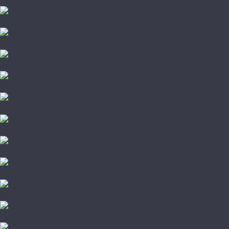
Ideal
Joss Beaumont
Kronopol
Kronotex
La Moena
LamiWood
Loc Floor
Mostflooring
My Floor
Norland