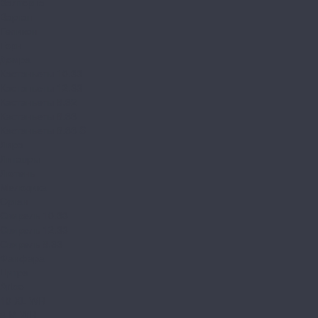
Валторна
Варган
Геликон
Горн
Домра
Кастаньеты 10.33
Кастаньеты 12.33
Кастаньеты 8.32
Кастаньеты 8.33
Кастаньеты 8.33 S
Лира
Литавры
Лютень
Мелодика
Орган
Свирель 10.33
Свирель 12.33
Свирель 8.33
Фанфара
Цитра
Arteo
10 XL WR
8 M WR