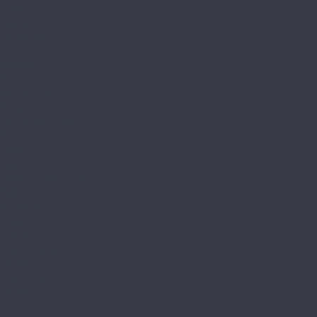
Turisto
Lamiwood
Aquamarine
Quartzwood
Venezia
NATURA
Natura Stone
Norland
Lagom Parquete
NeoWood
Sigrid
Sigrid Plus
Sigrid Superior ABA
Vakre
Noventis
Asgard
Avalon
Grand Canyon
Iceberg
Primavera
Callisto
Discovery