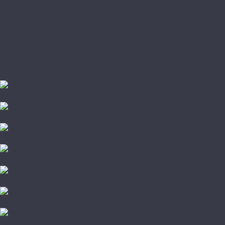
Паркетная доска
Модульный паркет
Паркет ёлочкой
Паркетная химия
Плинтус и подложка
Пробковый пол
Стеновые панели
Штучный паркет
A+Floor
Aberhof
Adelar
Alpine floor
Alta Step
Amadei
Aqua