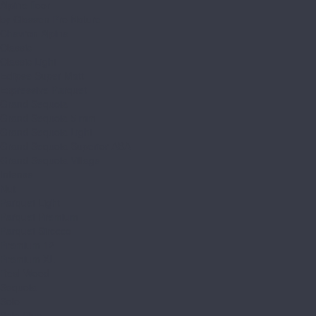
Alpine floor
by Classen Pro Nature
Chevron Alpine
Classic
Classic Light
Eclipse Super Matt
Expressive Parquet
Grand Sequoia
Grand Sequoia 5 mm
Grand Sequoia Light
Grand Sequoia Superior ABA
Grand Sequoia Village
Intense
Nut
Parquet Light
Parquet Premium
Parquet Sirocco
Premium 12
Premium XL
Real Wood
Sequoia
Solo
Solo Plus