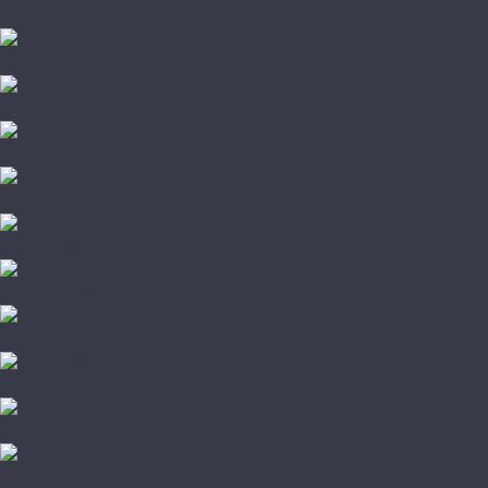
Fargo
FastFloor
Firmfit
Floor Factor
FloorAge
HOI Flooring
Home Expert
L'Quarzo
Lamiwood
NATURA
Norland