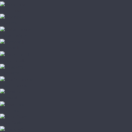
Damy Floor
Galathea
Global Parquet
Kochanelli
Marco Ferutti
Primavera
Quartz Parquet
TarWood
Wood Bee
Wood System