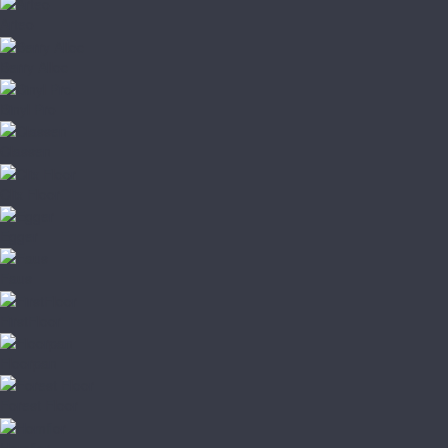
Arteo
Berry Alloc
Binyl Pro
Classen
Clix Floor
Egger
Faus
FirstFloor
Floorpan
Forest Floor
Homflor