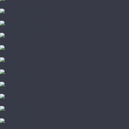
Pergo
Sommer Nordica
Svensson Parkett
Swiss Krono
Tarkett
Timber
Westerhof
Woodstyle
Alpine Floor
Amigo HiTech
Arti Parchetto