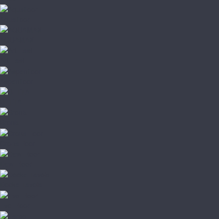
Aquafloor
AQUAMAX
Art East
Aspenfloor
BETTA
Bronix
CronaFloor
Dew Floor
Docke Tavola
Evo Floor