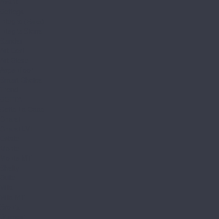
Avant
Bottega
Integra (Елка)
Integra Stone
Sander
Art East
Art Stone
Aspenfloor
Smart Choice
Trend
BETTA
Betta La Casa
Chalet
Chalet LVT
Estate
Monte
Monte MT
Shelty
Suite
Villa
Villa MT
Bronix
Diamoni