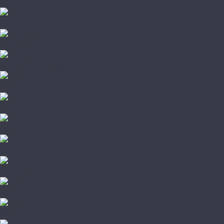
Lab Arte
Parento
Starodyb
Романовский паркет
Amber Wood
Barlinek
City Deco
Fine Art
Focus Floor
Galathea
Karelia