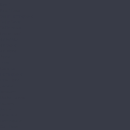
Kvarr
Kvarr Ёлка
Saffir Herringbone
Saffir Stone
Saffir Wood
CronaFloor
4V NANO
4V Stone
4V Wood
Alpha
Fresh
Gamma
Herringbone
Dew Floor
Дерево
Мрамор
Docke Tavola
Бормио
Капри
Позитано
Портофино
Сан-Ремо