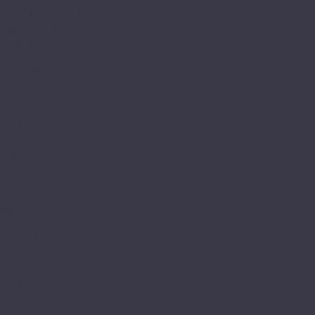
Stone Mineral Core
Адамант Паркет
Титан 6
Титан 8
Титан Паркет
Alta Step
Arriba
Excelente
Gusto
Mirada
Nativo
Perfecto
Roca
Amadei
Bliss
Delight
Goodwill
Joy
Redstone
Аллегри
Блоу
Вилларт