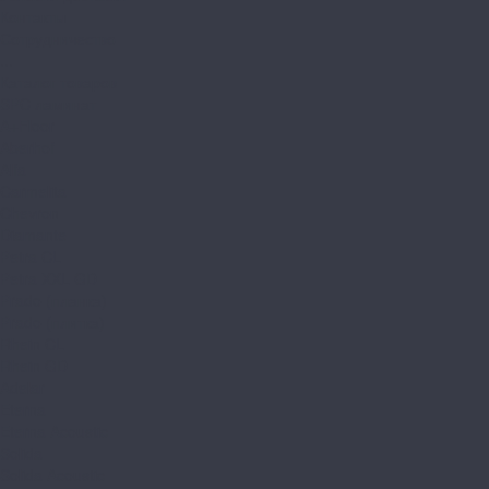
Контакты
Сотрудничество
...
Каталог товаров
SPC ламинат
A+Floor
Aberhof
Alfa
Carmelita
Chevron
Diamante
Petra CL
Petra XXL GD
Prado (планка)
Prado (плитка)
Rhein CL
Rhein GD
Adelar
Eterna
Eterna Acoustic
Solida
Solida Acoustic