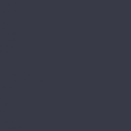
STONE FJORD
SpaceFloor
Ceres
Eris
Steinholz
Element
Element Chevron
Herringbone
Monolith
Prime
StoneWood
Classic 3,5мм
Венгерская ёлка
Венгерская ёлка 3,5мм
Камень
Классика
Эталон
Tanto
Дерево
Камень
Tarkett
Element Click