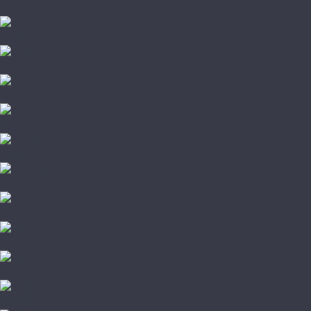
Стародуб
Allure
Alpine Floor
Aquafloor
Bronix
Decoria
Eco Click
FineFlex
FineFloor
Forbo
Hoffmann