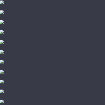
Noventis
Primavera
Respect Floor
Royce
Skalla
SpaceFloor
Steinholz
StoneWood
Tanto
Tarkett