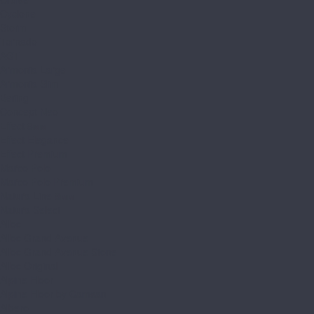
Cyclone
Storm
Tornado
AGT
Armonia Large
Armonia Slim
Bering
Concept Neo
Effect 8мм
Effect Elegance
Effect Premium
Marco Polo
Marco Polo Premium
Natura Line 8мм
Natura Select
Alloc
Alloc Grand Avenue
Alloc Grand Avenue Stone
Alloc Original
Alpine Floor
Alpine Floor by Camsan
Albero