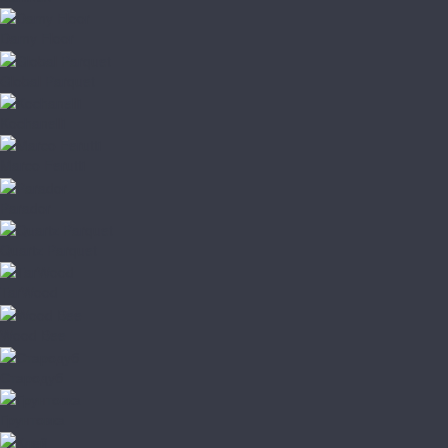
Damy Floor
Global Parquet
Kochanelli
Marco Ferutti
Parador
Quartz Parquet
TarWood
Wood Bee
Стародуб
Грунтовка