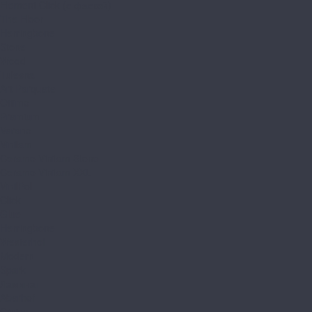
Element Click (с фаской)
The Floor
Herringbone
Stone
Wood
Tulesna
Art Parquete
Ottimo
Premium
Verano
Vinilam
Ceramo Vinilam Stone
Ceramo Vinilam XXL
VinilPol
Click
Glue
Herringbone
Westerhof
Modern
Spark
Ламинат
Aberhof
Cruise