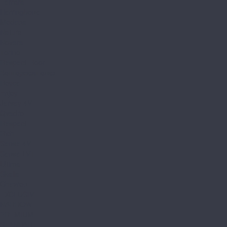
Ferrara
Herringbone
Modena
Natura
Novara
Torino
Respect Floor
Венгерская елка
Royce
Enjoy
Jersey 4V
Qvadro
Respect
Rich
Sense 4V
Sense LVT
Ultima
Skalla
Chevron
EXCLUSIVE
NARROW
PREMIUM
STANDART