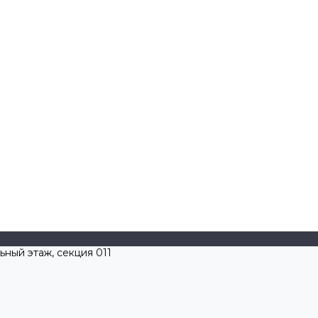
ьный этаж, секция 011