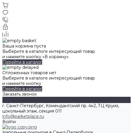
Ваша корзина пуста
Выберите в каталоге интересующий товар
и нажмите кнопку «В корзину».
Перейти в каталог
Отложенных товаров нет
Выберите в каталоге интересующий товар
и нажмите кнопку
Перейти в каталог
Заказать звонок
г. Санкт-Петербург, Комендантский пр. 4к2, ТЦ Круиз,
цокольный этаж, секция 011
info@parketplace.ru
Войти
Напольные покрытия в Санкт-Петербурге