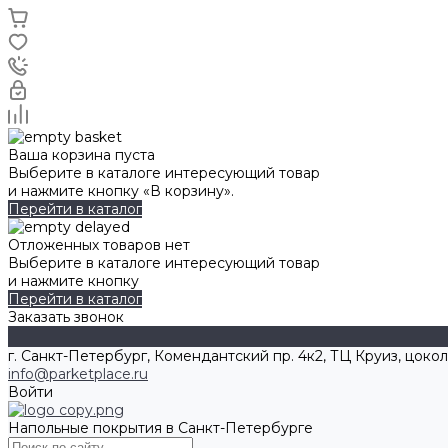
Ваша корзина пуста
Выберите в каталоге интересующий товар
и нажмите кнопку «В корзину».
Перейти в каталог
Отложенных товаров нет
Выберите в каталоге интересующий товар
и нажмите кнопку
Перейти в каталог
Заказать звонок
г. Санкт-Петербург, Комендантский пр. 4к2, ТЦ Круиз, цокол
info@parketplace.ru
Войти
Напольные покрытия в Санкт-Петербурге