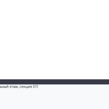
ьный этаж, секция 011