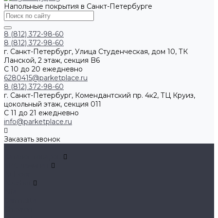
Напольные покрытия в Санкт-Петербурге
8 (812) 372-98-60
8 (812) 372-98-60
г. Санкт-Петербург, Улица Студенческая, дом 10, ТК
Ланской, 2 этаж, секция B6
С 10 до 20 ежедневно
6280415@parketplace.ru
8 (812) 372-98-60
г. Санкт-Петербург, Комендантский пр. 4к2, ТЦ Круиз,
цокольный этаж, секция 011
С 11 до 21 ежедневно
info@parketplace.ru
Заказать звонок
...
Каталог товаров
SPC ламинат
A+Floor
Aberhof
Alfa
Carmelita
Chevron