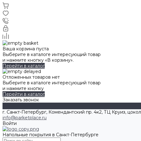
Ваша корзина пуста
Выберите в каталоге интересующий товар
и нажмите кнопку «В корзину».
Перейти в каталог
Отложенных товаров нет
Выберите в каталоге интересующий товар
и нажмите кнопку
Перейти в каталог
Заказать звонок
г. Санкт-Петербург, Комендантский пр. 4к2, ТЦ Круиз, цокол
info@parketplace.ru
Войти
Напольные покрытия в Санкт-Петербурге