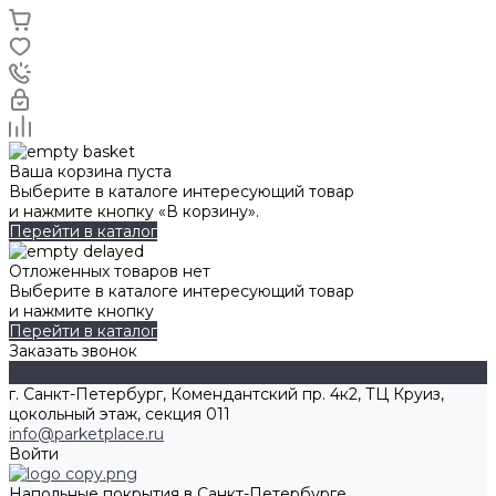
Ваша корзина пуста
Выберите в каталоге интересующий товар
и нажмите кнопку «В корзину».
Перейти в каталог
Отложенных товаров нет
Выберите в каталоге интересующий товар
и нажмите кнопку
Перейти в каталог
Заказать звонок
г. Санкт-Петербург, Комендантский пр. 4к2, ТЦ Круиз,
цокольный этаж, секция 011
info@parketplace.ru
Войти
Напольные покрытия в Санкт-Петербурге