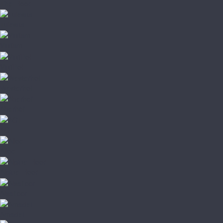
The Floor
Tulesna
Vinilam
VinilPol
Westerhof
Aberhof
AGT
Alloc
Alpine Floor
Alsafloor
Amadei