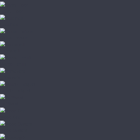
Damy Floor
Galathea
Global Parquet
Kochanelli
Marco Ferutti
Primavera
Quartz Parquet
TarWood
Wood Bee
Wood System