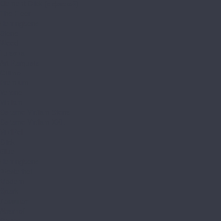
Element Click (с фаской)
The Floor
Herringbone
Stone
Wood
Tulesna
Art Parquete
Ottimo
Premium
Verano
Vinilam
Ceramo Vinilam Stone
Ceramo Vinilam XXL
VinilPol
Click
Glue
Herringbone
Westerhof
Modern
Spark
Ламинат
Aberhof
Cruise