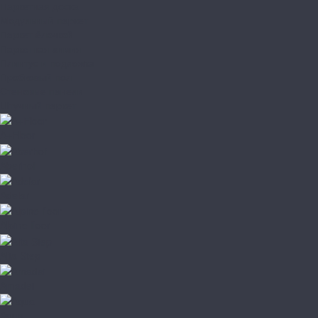
Паркетная доска
Модульный паркет
Паркет ёлочкой
Паркетная химия
Плинтус и подложка
Пробковый пол
Стеновые панели
Штучный паркет
A+Floor
Aberhof
Adelar
Alpine floor
Alta Step
Amadei
Aqua