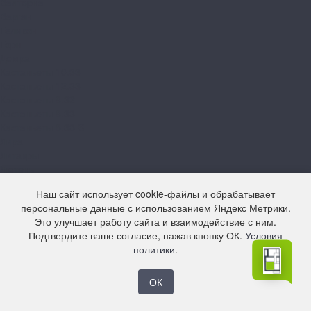
Валторна
Варган
Геликон
Горн
Домра
Кастаньеты 10.33
Кастаньеты 12.33
Кастаньеты 8.32
Кастаньеты 8.33
Кастаньеты 8.33 S
Лира
Литавры
Лютень
Мелодика
Наш сайт использует cookie-файлы и обрабатывает
Орган
персональные данные с использованием Яндекс Метрики.
Свирель 10.33
Это улучшает работу сайта и взаимодействие с ним.
Свирель 12.33
Подтвердите ваше согласие, нажав кнопку ОК.
Условия
Свирель 8.33
политики
.
Фанфара
Цитра
Arteo
ОК
10 XL WR
8 M WR