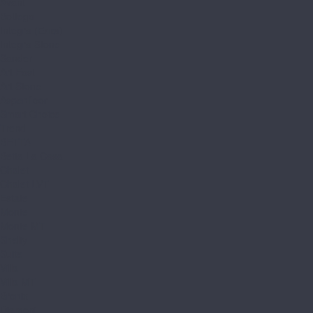
Avant
Bottega
Integra (Елка)
Integra Stone
Sander
Art East
Art Stone
Aspenfloor
Smart Choice
Trend
BETTA
Betta La Casa
Chalet
Chalet LVT
Estate
Monte
Monte MT
Shelty
Suite
Villa
Villa MT
Bronix
Diamoni