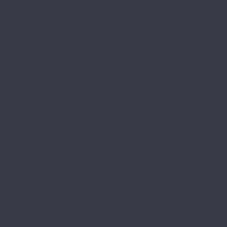
Cyclone
Storm
Tornado
AGT
Armonia Large
Armonia Slim
Bering
Concept Neo
Effect 8мм
Effect Elegance
Effect Premium
Marco Polo
Marco Polo Premium
Natura Line 8мм
Natura Select
Alloc
Alloc Grand Avenue
Alloc Grand Avenue Stone
Alloc Original
Alpine Floor
Alpine Floor by Camsan
Albero