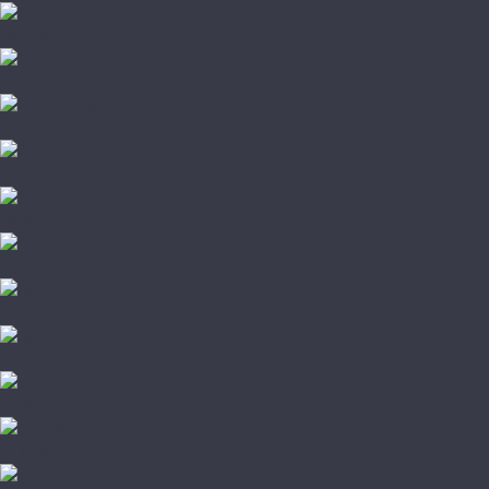
Noventis
Primavera
Respect Floor
Royce
Skalla
SpaceFloor
Steinholz
StoneWood
Tanto
Tarkett