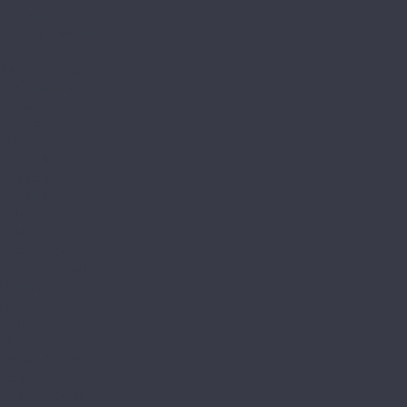
Контакты
Сотрудничество
...
Каталог товаров
SPC ламинат
A+Floor
Aberhof
Alfa
Carmelita
Chevron
Diamante
Petra CL
Petra XXL GD
Prado (планка)
Prado (плитка)
Rhein CL
Rhein GD
Adelar
Eterna
Eterna Acoustic
Solida
Solida Acoustic