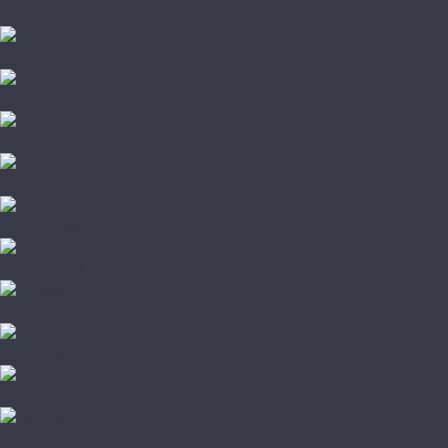
Fargo
FastFloor
Firmfit
Floor Factor
FloorAge
HOI Flooring
Home Expert
L'Quarzo
Lamiwood
NATURA
Norland