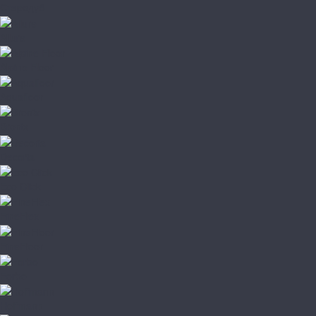
Стародуб
Allure
Alpine Floor
Aquafloor
Bronix
Decoria
Eco Click
FineFlex
FineFloor
Forbo
Hoffmann