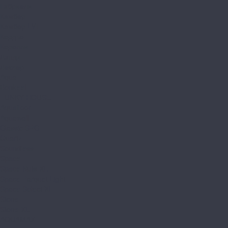
Габриели
Камбер
Камбер LVT
Кордье
Корелли
Ланди
Леклер
Aqua
Bonkeel
FUNKY HOUSE
Aquafloor
Aquawall
Classic SPC
Quartz
Soundless
Space
Space Nuts XL
Space Parquet Light
Space Select XL
Stone
Stone XL
AQUAMAX