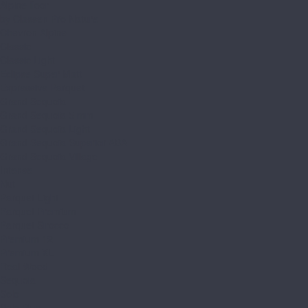
Alpine floor
by Classen Pro Nature
Chevron Alpine
Classic
Classic Light
Eclipse Super Matt
Expressive Parquet
Grand Sequoia
Grand Sequoia 5 mm
Grand Sequoia Light
Grand Sequoia Superior ABA
Grand Sequoia Village
Intense
Nut
Parquet Light
Parquet Premium
Parquet Sirocco
Premium 12
Premium XL
Real Wood
Sequoia
Solo
Solo Plus