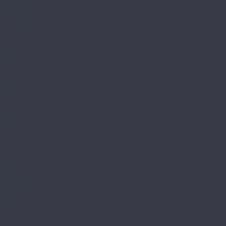
Herringbone Vision
Stone Vision
FloorAge
Forest Collection
Mountain Collection
HOI Flooring
Pekin
Shanghai
Home Expert
Natural
L&#039;Quarzo
Aciendo
Aztec
Aztec MT
Decorrido
Estetico
Magia
Magia LVT
Oasis
Siesta
Siesta LVT
Tesoro