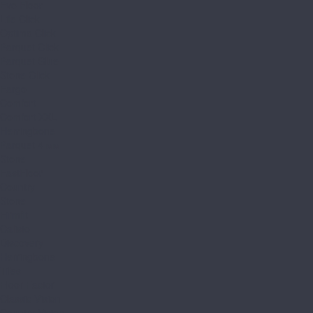
Evo Floor
Life Click
Optima Click
Parquet Click
Parquet Glue
Stone Click
Fargo
Comfort
Comfort XXL
Herringbone
Parquet 4 мм
Stone
FastFloor
Country
Stone
Firmfit
Calisto
Discovery
Herringbone
Tiles
Floor Factor
Classic Vision
Country Vision