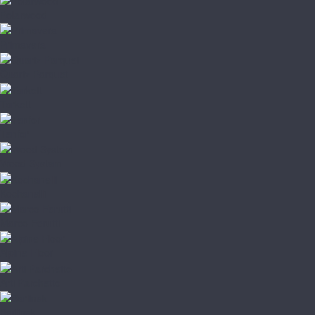
Polarwood
Primavera
Quartz Parquet
Tarkett
Tenfor
Wood System
Kochanelli
Marco Ferutti
Alpine Floor
Arti Parchetto
Barlinek