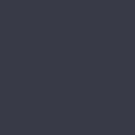
Ferrara
Herringbone
Modena
Natura
Novara
Torino
Respect Floor
Венгерская елка
Royce
Enjoy
Jersey 4V
Qvadro
Respect
Rich
Sense 4V
Sense LVT
Ultima
Skalla
Chevron
EXCLUSIVE
NARROW
PREMIUM
STANDART