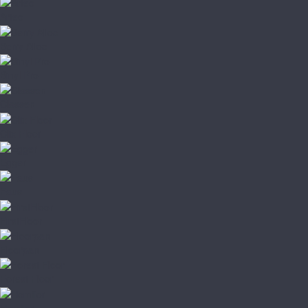
Arteo
Berry Alloc
Binyl Pro
Classen
Clix Floor
Egger
Faus
FirstFloor
Floorpan
Forest Floor
Homflor