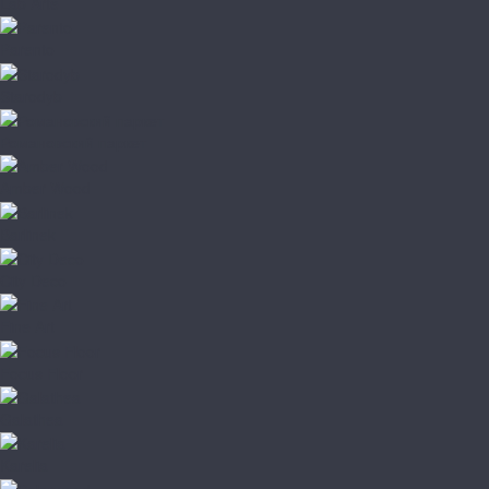
Lab Arte
Parento
Starodyb
Романовский паркет
Amber Wood
Barlinek
City Deco
Fine Art
Focus Floor
Galathea
Karelia