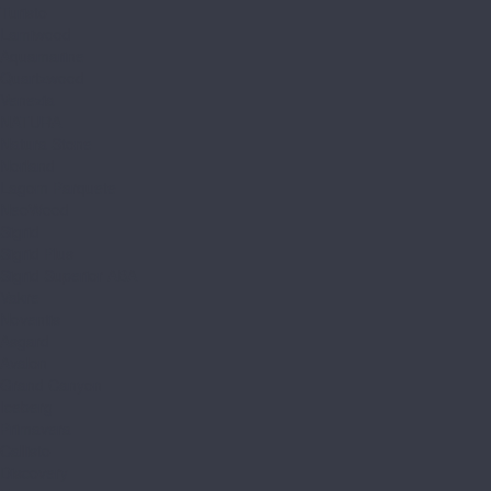
Turisto
Lamiwood
Aquamarine
Quartzwood
Venezia
NATURA
Natura Stone
Norland
Lagom Parquete
NeoWood
Sigrid
Sigrid Plus
Sigrid Superior ABA
Vakre
Noventis
Asgard
Avalon
Grand Canyon
Iceberg
Primavera
Callisto
Discovery