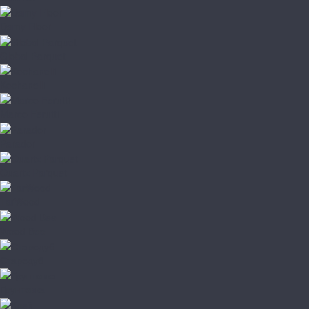
Damy Floor
Global Parquet
Kochanelli
Marco Ferutti
Parador
Quartz Parquet
TarWood
Wood Bee
Стародуб
Грунтовка