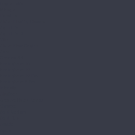
Legno Extra
Milango
Premium
Alpine Floor by Classen
Aqua Life
Aqua Life XL
Ville
Alpine Floor Original
Aura
Chevron Art
Herringbone 10
Herringbone 12
Herringbone 12 Pro
Herringbone 8 Pro
Intensity
Alsafloor
Creative Baton Rompu
Osmoze
Solid Medium
Solid Plus
Amadei
Арфа