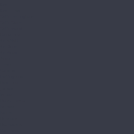
Kvarr
Kvarr Ёлка
Saffir Herringbone
Saffir Stone
Saffir Wood
CronaFloor
4V NANO
4V Stone
4V Wood
Alpha
Fresh
Gamma
Herringbone
Dew Floor
Дерево
Мрамор
Docke Tavola
Бормио
Капри
Позитано
Портофино
Сан-Ремо