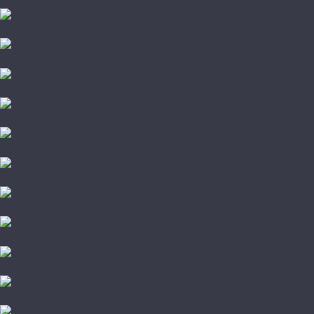
Ideal
Joss Beaumont
Kronopol
Kronotex
La Moena
LamiWood
Loc Floor
Mostflooring
My Floor
Norland