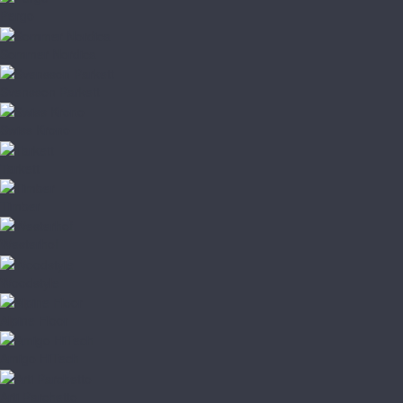
Pergo
Sommer Nordica
Svensson Parkett
Swiss Krono
Tarkett
Timber
Westerhof
Woodstyle
Alpine Floor
Amigo HiTech
Arti Parchetto