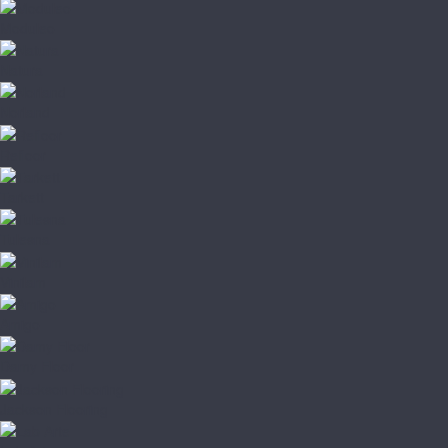
Moduleo
Natura
Norland
Refloor
Tarkett
Tulesna
Vinilam
Amigo
Damy Floor
Jackson Flooring