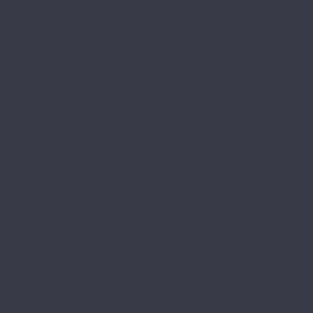
STONE FJORD
SpaceFloor
Ceres
Eris
Steinholz
Element
Element Chevron
Herringbone
Monolith
Prime
StoneWood
Classic 3,5мм
Венгерская ёлка
Венгерская ёлка 3,5мм
Камень
Классика
Эталон
Tanto
Дерево
Камень
Tarkett
Element Click