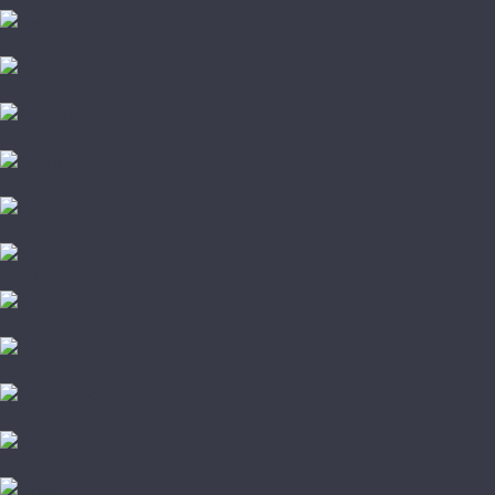
Aquafloor
AQUAMAX
Art East
Aspenfloor
BETTA
Bronix
CronaFloor
Dew Floor
Docke Tavola
Evo Floor