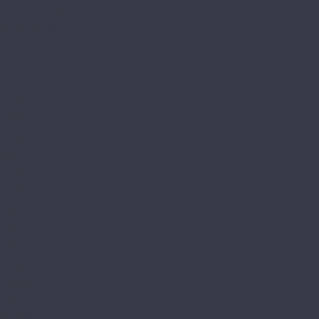
Stone Mineral Core
Адамант Паркет
Титан 6
Титан 8
Титан Паркет
Alta Step
Arriba
Excelente
Gusto
Mirada
Nativo
Perfecto
Roca
Amadei
Bliss
Delight
Goodwill
Joy
Redstone
Аллегри
Блоу
Вилларт