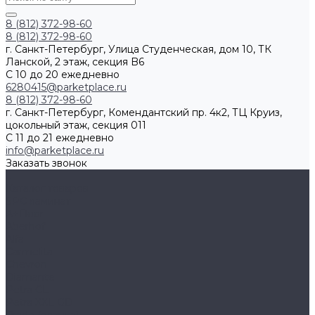
8 (812) 372-98-60
8 (812) 372-98-60
г. Санкт-Петербург, Улица Студенческая, дом 10, ТК
Ланской, 2 этаж, секция B6
С 10 до 20 ежедневно
6280415@parketplace.ru
8 (812) 372-98-60
г. Санкт-Петербург, Комендантский пр. 4к2, ТЦ Круиз,
цокольный этаж, секция 011
С 11 до 21 ежедневно
info@parketplace.ru
Заказать звонок
...
Каталог товаров
SPC ламинат
A+Floor
Aberhof
Alfa
Carmelita
Chevron
Diamante
Petra CL
Petra XXL GD