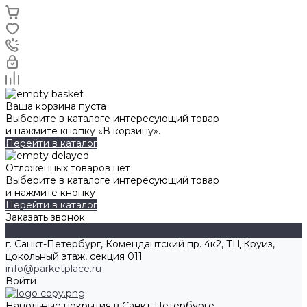
Ваша корзина пуста
Выберите в каталоге интересующий товар
и нажмите кнопку «В корзину».
Перейти в каталог
Отложенных товаров нет
Выберите в каталоге интересующий товар
и нажмите кнопку
Перейти в каталог
Заказать звонок
г. Санкт-Петербург, Комендантский пр. 4к2, ТЦ Круиз,
цокольный этаж, секция 011
info@parketplace.ru
Войти
Напольные покрытия в Санкт-Петербурге