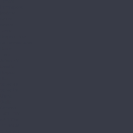
Ferrara
Herringbone
Modena
Natura
Novara
Torino
Respect Floor
Венгерская елка
Royce
Enjoy
Jersey 4V
Qvadro
Respect
Rich
Sense 4V
Sense LVT
Ultima
Skalla
Chevron
EXCLUSIVE
NARROW
PREMIUM
STANDART