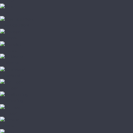
Ideal
Joss Beaumont
Kronopol
Kronotex
La Moena
LamiWood
Loc Floor
Mostflooring
My Floor
Norland