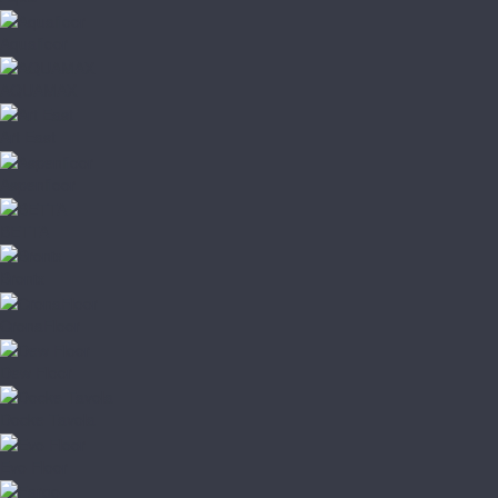
Aquafloor
AQUAMAX
Art East
Aspenfloor
BETTA
Bronix
CronaFloor
Dew Floor
Docke Tavola
Evo Floor