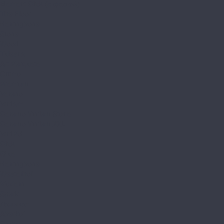
Element Click (с фаской)
The Floor
Herringbone
Stone
Wood
Tulesna
Art Parquete
Ottimo
Premium
Verano
Vinilam
Ceramo Vinilam Stone
Ceramo Vinilam XXL
VinilPol
Click
Glue
Herringbone
Westerhof
Modern
Spark
Ламинат
Aberhof
Cruise