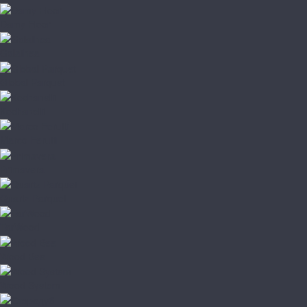
Damy Floor
Galathea
Global Parquet
Kochanelli
Marco Ferutti
Primavera
Quartz Parquet
TarWood
Wood Bee
Wood System