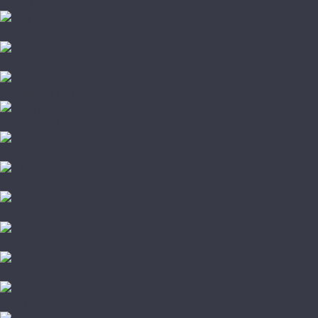
Lab Arte
Parento
Starodyb
Романовский паркет
Amber Wood
Barlinek
City Deco
Fine Art
Focus Floor
Galathea
Karelia