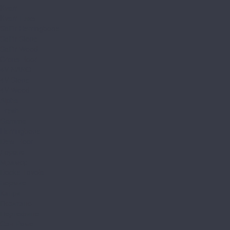
Kvarr
Kvarr Ёлка
Saffir Herringbone
Saffir Stone
Saffir Wood
CronaFloor
4V NANO
4V Stone
4V Wood
Alpha
Fresh
Gamma
Herringbone
Dew Floor
Дерево
Мрамор
Docke Tavola
Бормио
Капри
Позитано
Портофино
Сан-Ремо