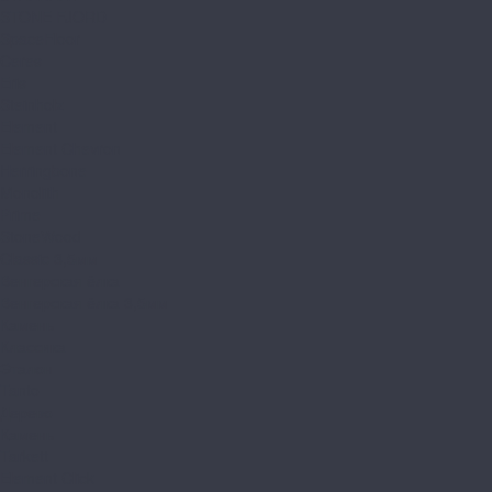
STONE FJORD
SpaceFloor
Ceres
Eris
Steinholz
Element
Element Chevron
Herringbone
Monolith
Prime
StoneWood
Classic 3,5мм
Венгерская ёлка
Венгерская ёлка 3,5мм
Камень
Классика
Эталон
Tanto
Дерево
Камень
Tarkett
Element Click