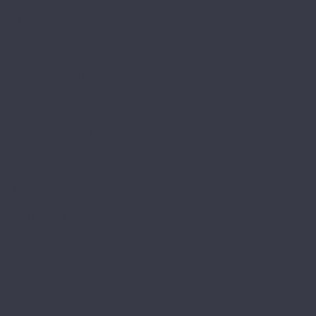
Alpine floor
by Classen Pro Nature
Chevron Alpine
Classic
Classic Light
Eclipse Super Matt
Expressive Parquet
Grand Sequoia
Grand Sequoia 5 mm
Grand Sequoia Light
Grand Sequoia Superior ABA
Grand Sequoia Village
Intense
Nut
Parquet Light
Parquet Premium
Parquet Sirocco
Premium 12
Premium XL
Real Wood
Sequoia
Solo
Solo Plus