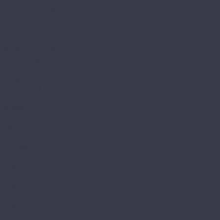
Herringbone Vision
Stone Vision
FloorAge
Forest Collection
Mountain Collection
HOI Flooring
Pekin
Shanghai
Home Expert
Natural
L&#039;Quarzo
Aciendo
Aztec
Aztec MT
Decorrido
Estetico
Magia
Magia LVT
Oasis
Siesta
Siesta LVT
Tesoro