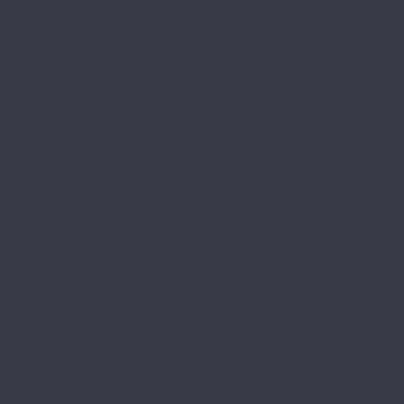
Контакты
Сотрудничество
...
Каталог товаров
SPC ламинат
A+Floor
Aberhof
Alfa
Carmelita
Chevron
Diamante
Petra CL
Petra XXL GD
Prado (планка)
Prado (плитка)
Rhein CL
Rhein GD
Adelar
Eterna
Eterna Acoustic
Solida
Solida Acoustic