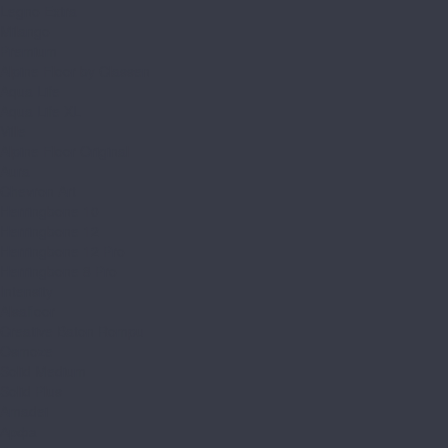
Legno Extra
Milango
Premium
Alpine Floor by Classen
Aqua Life
Aqua Life XL
Ville
Alpine Floor Original
Aura
Chevron Art
Herringbone 10
Herringbone 12
Herringbone 12 Pro
Herringbone 8 Pro
Intensity
Alsafloor
Creative Baton Rompu
Osmoze
Solid Medium
Solid Plus
Amadei
Арфа