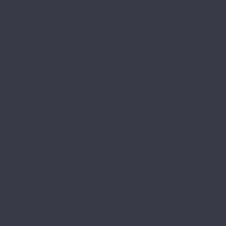
Stone Mineral Core
Адамант Паркет
Титан 6
Титан 8
Титан Паркет
Alta Step
Arriba
Excelente
Gusto
Mirada
Nativo
Perfecto
Roca
Amadei
Bliss
Delight
Goodwill
Joy
Redstone
Аллегри
Блоу
Вилларт