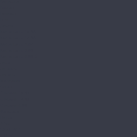
Валторна
Варган
Геликон
Горн
Домра
Кастаньеты 10.33
Кастаньеты 12.33
Кастаньеты 8.32
Кастаньеты 8.33
Кастаньеты 8.33 S
Лира
Литавры
Лютень
Мелодика
Орган
Свирель 10.33
Свирель 12.33
Свирель 8.33
Фанфара
Цитра
Arteo
10 XL WR
8 M WR