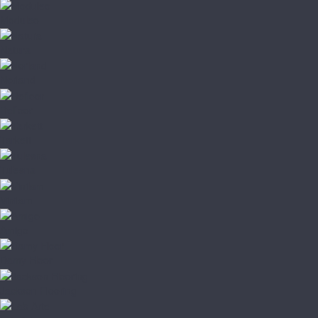
Moduleo
Natura
Norland
Refloor
Tarkett
Tulesna
Vinilam
Amigo
Damy Floor
Jackson Flooring