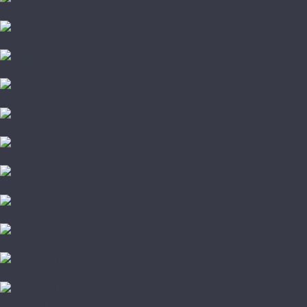
Pergo
Sommer Nordica
Svensson Parkett
Swiss Krono
Tarkett
Timber
Westerhof
Woodstyle
Alpine Floor
Amigo HiTech
Arti Parchetto