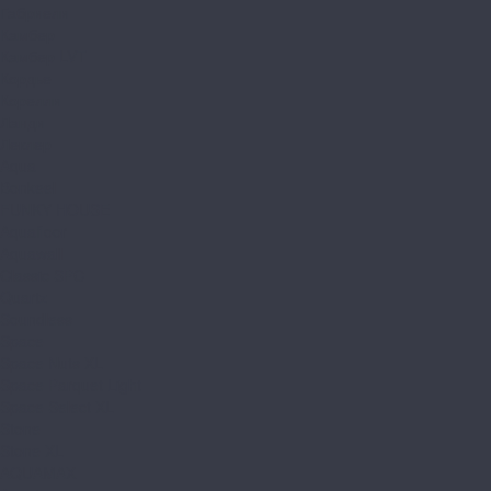
Габриели
Камбер
Камбер LVT
Кордье
Корелли
Ланди
Леклер
Aqua
Bonkeel
FUNKY HOUSE
Aquafloor
Aquawall
Classic SPC
Quartz
Soundless
Space
Space Nuts XL
Space Parquet Light
Space Select XL
Stone
Stone XL
AQUAMAX