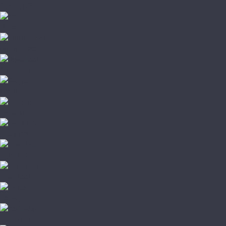
Стародуб
Allure
Alpine Floor
Aquafloor
Bronix
Decoria
Eco Click
FineFlex
FineFloor
Forbo
Hoffmann