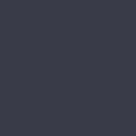
Avant
Bottega
Integra (Елка)
Integra Stone
Sander
Art East
Art Stone
Aspenfloor
Smart Choice
Trend
BETTA
Betta La Casa
Chalet
Chalet LVT
Estate
Monte
Monte MT
Shelty
Suite
Villa
Villa MT
Bronix
Diamoni