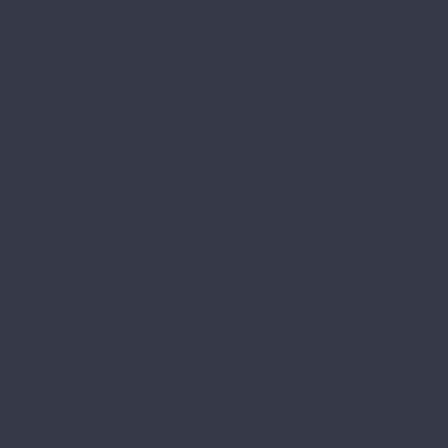
Evo Floor
Life Click
Optima Click
Parquet Click
Parquet Glue
Stone Click
Fargo
Comfort
Comfort XXL
Herringbone
Parquet 4 мм
Stone
FastFloor
Country
Stone
Firmfit
Calisto
Discovery
Herringbone
Tiles
Floor Factor
Classic Vision
Country Vision