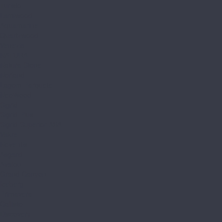
Turisto
Lamiwood
Aquamarine
Quartzwood
Venezia
NATURA
Natura Stone
Norland
Lagom Parquete
NeoWood
Sigrid
Sigrid Plus
Sigrid Superior ABA
Vakre
Noventis
Asgard
Avalon
Grand Canyon
Iceberg
Primavera
Callisto
Discovery