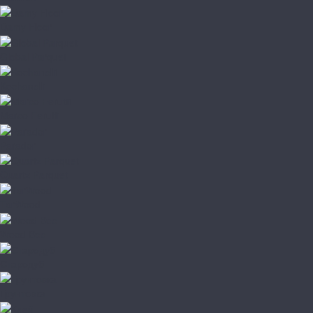
Damy Floor
Global Parquet
Kochanelli
Marco Ferutti
Parador
Quartz Parquet
TarWood
Wood Bee
Стародуб
Грунтовка