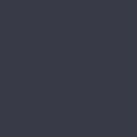
Cyclone
Storm
Tornado
AGT
Armonia Large
Armonia Slim
Bering
Concept Neo
Effect 8мм
Effect Elegance
Effect Premium
Marco Polo
Marco Polo Premium
Natura Line 8мм
Natura Select
Alloc
Alloc Grand Avenue
Alloc Grand Avenue Stone
Alloc Original
Alpine Floor
Alpine Floor by Camsan
Albero