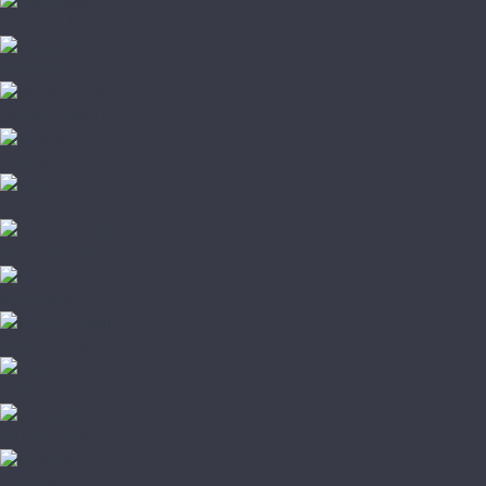
Polarwood
Primavera
Quartz Parquet
Tarkett
Tenfor
Wood System
Kochanelli
Marco Ferutti
Alpine Floor
Arti Parchetto
Barlinek