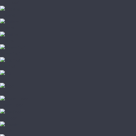
The Floor
Tulesna
Vinilam
VinilPol
Westerhof
Aberhof
AGT
Alloc
Alpine Floor
Alsafloor
Amadei