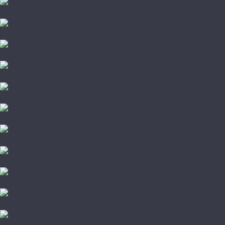
Arteo
Berry Alloc
Binyl Pro
Classen
Clix Floor
Egger
Faus
FirstFloor
Floorpan
Forest Floor
Homflor