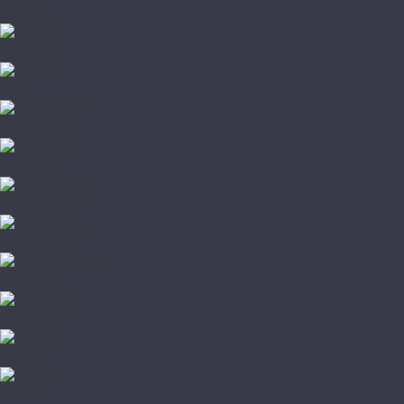
Fargo
FastFloor
Firmfit
Floor Factor
FloorAge
HOI Flooring
Home Expert
L'Quarzo
Lamiwood
NATURA
Norland