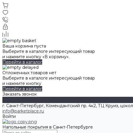
Ваша корзина пуста
Выберите в каталоге интересующий товар
и нажмите кнопку «В корзину».
Перейти в каталог
Отложенных товаров нет
Выберите в каталоге интересующий товар
и нажмите кнопку
Перейти в каталог
Заказать звонок
г. Санкт-Петербург, Комендантский пр. 4к2, ТЦ Круиз, цокол
info@parketplace.ru
Войти
Напольные покрытия в Санкт-Петербурге