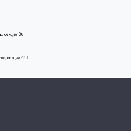
ж, секция B6
таж, секция 011