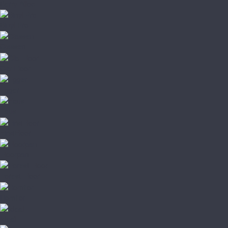
Berry Alloc
Binyl Pro
Classen
Clix Floor
Egger
Faus
FirstFloor
Floorpan
Forest Floor
Homflor
Ideal