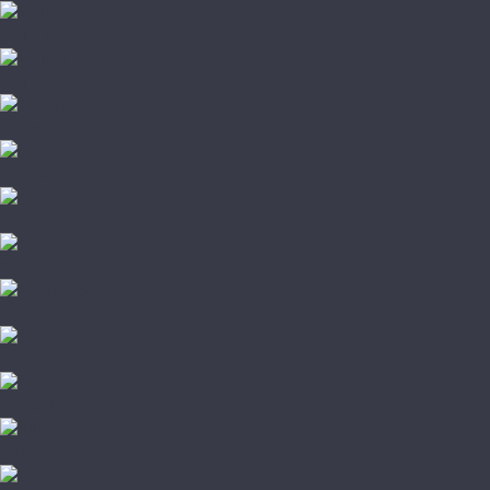
Vinilam
VinilPol
Westerhof
Aberhof
AGT
Alloc
Alpine Floor
Alsafloor
Amadei
Arteo