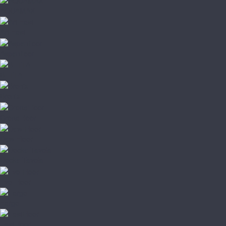
AQUAMAX
Art East
Aspenfloor
BETTA
Bronix
CronaFloor
Dew Floor
Docke Tavola
Evo Floor
Fargo
FastFloor