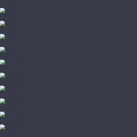
Primavera
Respect Floor
Royce
Skalla
SpaceFloor
Steinholz
StoneWood
Tanto
Tarkett
The Floor
Tulesna