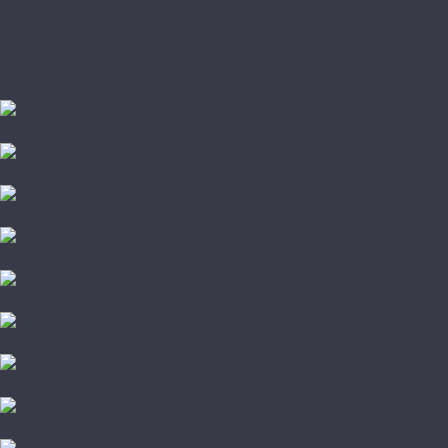
Паркетная химия
Плинтус и подложка
Пробковый пол
Стеновые панели
Штучный паркет
A+Floor
Aberhof
Adelar
Alpine floor
Alta Step
Amadei
Aqua
Aquafloor