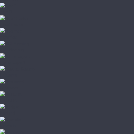
Firmfit
Floor Factor
FloorAge
HOI Flooring
Home Expert
L'Quarzo
Lamiwood
NATURA
Norland
Noventis